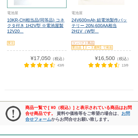
電池屋
電池屋
10KR-CH相当品(同等品) コネ
24V600mAh 組電池製作バッ
クタ付き 1H2V型 ※電池屋製
テリー 20N-600AA相当
12V20...
2H1V（W型...
受注
コンパクト商品
受注品【２～３週間】で発送
¥17,050
¥16,500
（税込）
（税込）
43件
13件
商品一覧で [ ¥0（税込）] と表示されている商品はお問
合せ商品です。
資料や価格等をご希望の場合は、
お問
合せフォーム
からお問合せお願い致します。