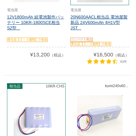
電池屋
電池屋
12V1800mAh 組電池製作バッ
20N600AACL相当品 電池屋製
テリー 10KR-1800SCE相当
新品 24V600mAh 4H1V型
S2型...
JST...
受注品【２～３週間】で発送
コンパクト商品
受注品【２～３週間】で発送
¥13,200
¥16,500
（税込）
（税込）
43件
kumi240v60...
相当品
10KR-CHS