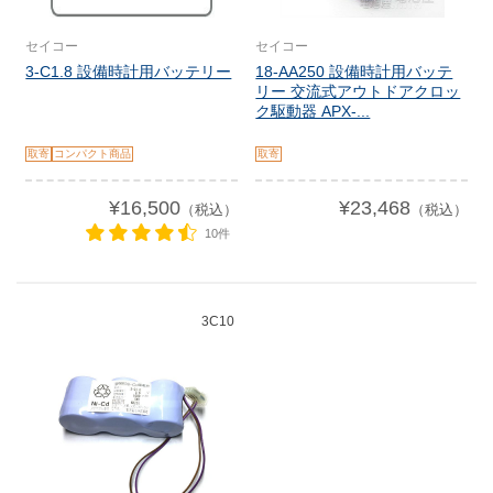
セイコー
セイコー
3-C1.8 設備時計用バッテリー
18-AA250 設備時計用バッテ
リー 交流式アウトドアクロッ
ク駆動器 APX-...
取寄
コンパクト商品
取寄
¥16,500
¥23,468
（税込）
（税込）
10件
3C10