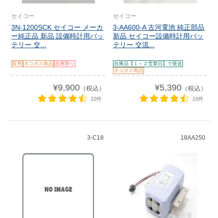
セイコー
セイコー
3N-1200SCK セイコー メーカ
3-AA600-A 古河電池 純正部品
ー純正品 新品 設備時計用バッ
新品 セイコー設備時計用バッ
テリー 交...
テリー 交流...
取寄
ネコポス商品
在庫限り
在庫品【１～２営業日】で発送
ネコポス商品
¥9,900
¥5,390
（税込）
（税込）
10件
10件
3-C18
18AA250