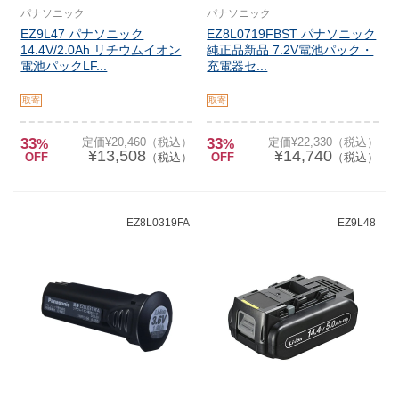
パナソニック
パナソニック
EZ9L47 パナソニック
EZ8L0719FBST パナソニック
14.4V/2.0Ah リチウムイオン
純正品新品 7.2V電池パック・
電池パックLF...
充電器セ...
取寄
取寄
33
定価¥20,460（税込）
33
定価¥22,330（税込）
%
%
¥13,508
¥14,740
OFF
（税込）
OFF
（税込）
EZ8L0319FA
EZ9L48