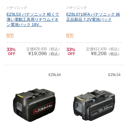
パナソニック
パナソニック
EZ9L53 パナソニック 軽くて
EZ8L0719FA パナソニック 純
薄い電動工具用リチウムイオ
正品新品 7.2V電池パック
ン電池パック 18V...
取寄
取寄
33
定価¥28,930（税込）
33
定価¥12,430（税込）
%
%
¥19,096
¥8,206
OFF
（税込）
OFF
（税込）
EZ9L84
EZ9L54