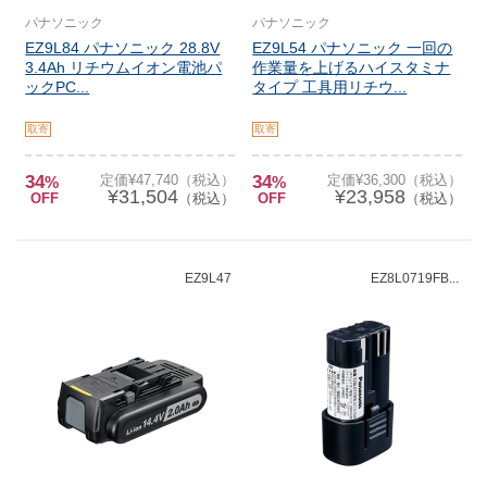
パナソニック
パナソニック
EZ9L84 パナソニック 28.8V
EZ9L54 パナソニック 一回の
3.4Ah リチウムイオン電池パ
作業量を上げるハイスタミナ
ックPC...
タイプ 工具用リチウ...
取寄
取寄
34
定価¥47,740（税込）
34
定価¥36,300（税込）
%
%
¥31,504
¥23,958
OFF
（税込）
OFF
（税込）
EZ9L47
EZ8L0719FB...