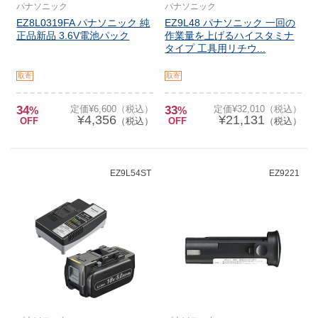
パナソニック
パナソニック
EZ8L0319FA パナソニック 純
EZ9L48 パナソニック 一回の
正品新品 3.6V電池パック
作業量を上げるハイスタミナ
タイプ 工具用リチウ...
取寄
取寄
34
定価¥6,600（税込）
33
定価¥32,010（税込）
%
%
¥4,356
¥21,131
OFF
（税込）
OFF
（税込）
EZ9L54ST
EZ9221