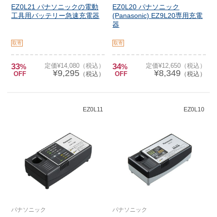
EZ0L21 パナソニックの電動
EZ0L20 パナソニック
工具用バッテリー急速充電器
(Panasonic) EZ9L20専用充電
器
取寄
取寄
33
定価¥14,080（税込）
34
定価¥12,650（税込）
%
%
¥9,295
¥8,349
OFF
（税込）
OFF
（税込）
EZ0L11
EZ0L10
パナソニック
パナソニック