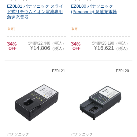
EZ0L81 パナソニック スライ
EZ0L80 パナソニック
ド式リチウムイオン電池専用
(Panasonic) 急速充電器
急速充電器
取寄
取寄
34
定価¥22,440（税込）
34
定価¥25,190（税込）
%
%
¥14,806
¥16,621
OFF
（税込）
OFF
（税込）
EZ0L21
EZ0L20
パナソニック
パナソニック