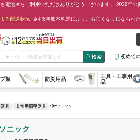
も電池屋をご利用いただきありがとうございます。 2026年
による配送状況
令和8年熊本地震により、お亡くなりになられ
初めて
検索
工具・工事用
プ類
防災用品
品
明器具
非常用照明器具
パナソニック
ソニック