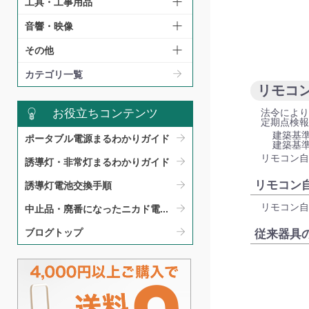
工具・工事用品
音響・映像
その他
カテゴリ一覧
リモコ
お役立ちコンテンツ
法令により
定期点検報
建築基準
ポータブル電源まるわかりガイド​
建築基準
リモコン自
誘導灯・非常灯まるわかりガイド​
リモコン
誘導灯電池交換手順​
リモコン自
中止品・廃番になったニカド電...
ブログトップ
従来器具