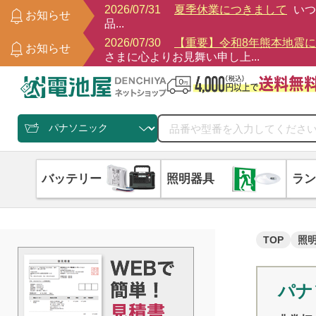
2026/07/31
夏季休業につきまして
いつ
お知らせ
品...
2026/07/30
【重要】令和8年熊本地震
お知らせ
さまに心よりお見舞い申し上...
バッテリー
照明器具
ラン
TOP
照
パナ