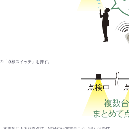
ンの「点検スイッチ」を押す。
間、蓄電池による非常点灯。[点検中は充電モニタ（緑）は消灯]