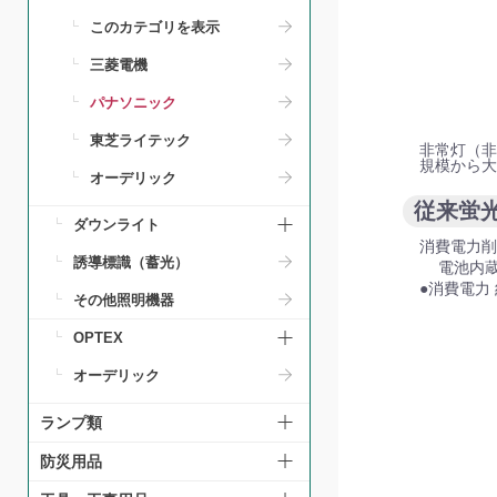
このカテゴリを表示
三菱電機
パナソニック
東芝ライテック
非常灯（非
規模から大
オーデリック
従来蛍
ダウンライト
消費電力削
誘導標識（蓄光）
電池内
●消費電力 
その他照明機器
OPTEX
オーデリック
ランプ類
防災用品