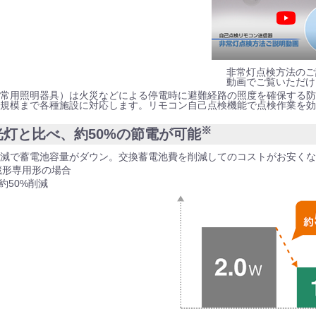
非常灯点検方法のご
動画でご覧いただけ
常用照明器具）は火災などによる停電時に避難経路の照度を確保する防
規模まで各種施設に対応します。リモコン自己点検機能で点検作業を効
※
光灯と比べ、約50%の節電が可能
減で蓄電池容量がダウン。交換蓄電池費を削減してのコストがお安くな
蔵形専用形の場合
約50%削減