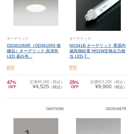
オーデリック
オーデリック
OD361059R（OD361059 後
NO341B オーデリック 電源内
継品）オーデリック 高演色
蔵両側給電 Hf32W定格出力相
LED 昼白色...
当 LED-T...
取寄
取寄
47
定価¥8,580（税込）
25
定価¥13,200（税込）
%
%
¥4,525
¥9,900
OFF
（税込）
OFF
（税込）
OA075596
OD261887R