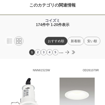
このカテゴリの関連情報
コイズミ
174件中 1-20件表示
おすすめ順
新着順
安い順
...
1
2
3
4
5
NNN61523W
OD261079R