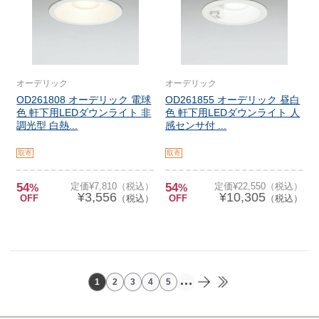
オーデリック
オーデリック
OD261808 オーデリック 電球
OD261855 オーデリック 昼白
色 軒下用LEDダウンライト 非
色 軒下用LEDダウンライト 人
調光型 白熱...
感センサ付 ...
取寄
取寄
54
定価¥7,810（税込）
54
定価¥22,550（税込）
%
%
¥3,556
¥10,305
OFF
（税込）
OFF
（税込）
...
1
2
3
4
5