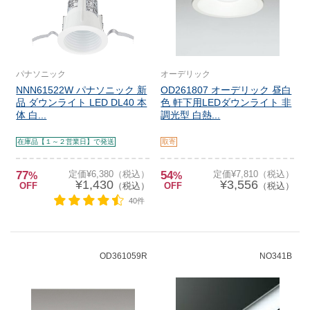
パナソニック
オーデリック
NNN61522W パナソニック 新
OD261807 オーデリック 昼白
品 ダウンライト LED DL40 本
色 軒下用LEDダウンライト 非
体 白...
調光型 白熱...
在庫品【１～２営業日】で発送
取寄
77
定価¥6,380（税込）
54
定価¥7,810（税込）
%
%
¥1,430
¥3,556
OFF
（税込）
OFF
（税込）
40件
OD361059R
NO341B