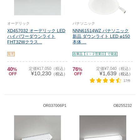
オーデリック
パナソニック
XD457032 オーデリック LED
NNN61514WZ パナソニック
ハイパワーダウンライト
新品 ダウンライト LED φ150
FHT32Wクラス...
本体 ...
取寄
在庫品【１～２営業日】で発送
40
定価¥17,050（税込）
76
定価¥7,040（税込）
%
%
¥10,230
¥1,639
OFF
（税込）
OFF
（税込）
17件
OR037006P1
OB255232