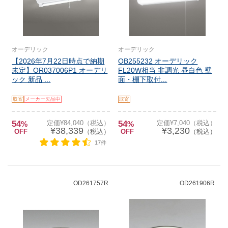
オーデリック
オーデリック
【2026年7月22日時点で納期
OB255232 オーデリック
未定】OR037006P1 オーデリ
FL20W相当 非調光 昼白色 壁
ック 新品 ...
面・棚下取付...
取寄
メーカー欠品中
取寄
54
定価¥84,040（税込）
54
定価¥7,040（税込）
%
%
¥38,339
¥3,230
OFF
（税込）
OFF
（税込）
17件
OD261757R
OD261906R