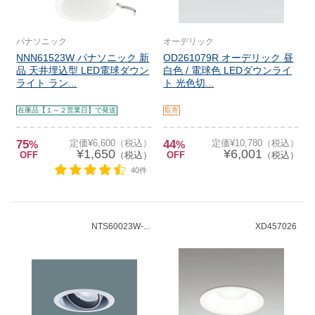
パナソニック
オーデリック
NNN61523W パナソニック 新
OD261079R オーデリック 昼
品 天井埋込型 LED電球ダウン
白色 / 電球色 LEDダウンライ
ライト ラン...
ト 光色切...
在庫品【１～２営業日】で発送
取寄
75
定価¥6,600（税込）
44
定価¥10,780（税込）
%
%
¥1,650
¥6,001
OFF
（税込）
OFF
（税込）
40件
NTS60023W-...
XD457026