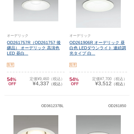
オーデリック
オーデリック
OD261757R（OD261757 後
OD261906R オーデリック 昼
継品） オーデリック 高演色
白色 LEDダウンライト 連続調
LED 昼白...
光タイプ 白...
取寄
取寄
54
定価¥9,460（税込）
54
定価¥7,700（税込）
%
%
¥4,337
¥3,512
OFF
（税込）
OFF
（税込）
OD361237BL
OD261850