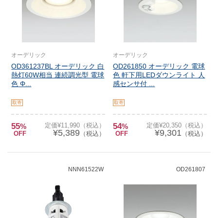
オーデリック
オーデリック
OD361237BL オーデリック 白
OD261850 オーデリック 電球
熱灯60W相当 連続調光型 電球
色 軒下用LEDダウンライト 人
色 Φ...
感センサ付 ...
取寄
取寄
55
定価¥11,990（税込）
54
定価¥20,350（税込）
%
%
¥5,389
¥9,301
OFF
（税込）
OFF
（税込）
NNN61522W
OD261807