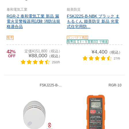
泰和電気工業
能美防災
RGR-2 泰和電気工業 新品 漏
FSKJ225-B-NBK ブラック ま
電火災警報器用試験 消防法規
もるくん 能美防災 新品 光電
格適合品
式住宅用防...
取寄
コンパクト商品
取寄品【３～５営業日】で発送
42
定価¥151,800（税込）
¥4,400
%
（税込）
¥88,000
OFF
（税込）
27件
250件
FSKJ225-B-...
RGR-10