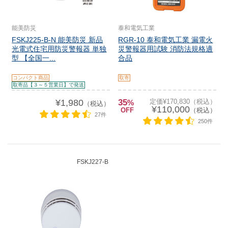
能美防災
泰和電気工業
FSKJ225-B-N 能美防災 新品
RGR-10 泰和電気工業 漏電火
光電式住宅用防災警報器 単独
災警報器用試験 消防法規格適
型 【全国一...
合品
コンパクト商品
取寄
取寄品【３～５営業日】で発送
¥1,980
35
定価¥170,830（税込）
%
（税込）
¥110,000
OFF
（税込）
27件
250件
FSKJ227-B