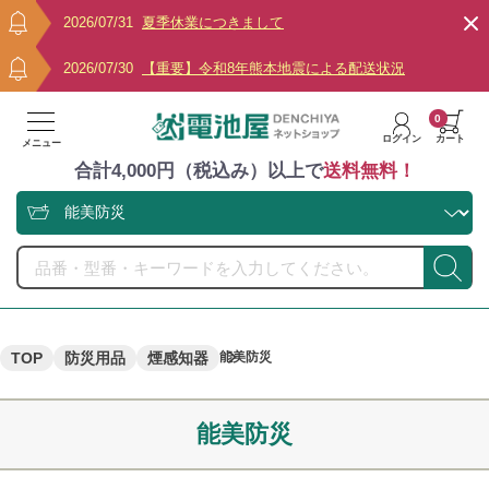
2026/07/31
夏季休業につきまして
2026/07/30
【重要】令和8年熊本地震による配送状況
0
ログイン
カート
メニュー
合計4,000円（税込み）以上で
送料無料！
TOP
防災用品
煙感知器
能美防災
能美防災