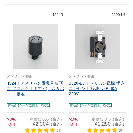
4324R
3320-L6
アメリカン電機
アメリカン電機
4324R アメリカン電機 引掛形
3320-L6 アメリカン電機 埋込
コ-ドコネクタボディ(ゴムカバ
コンセント 接地形2P 30A
ー） 接地...
250V ...
取寄品【３～５営業日】で発送
取寄品【３～５営業日】で発送
37
定価¥3,685（税込）
37
定価¥2,046（税込）
%
%
¥2,304
¥1,280
OFF
（税込）
OFF
（税込）
2件
2件