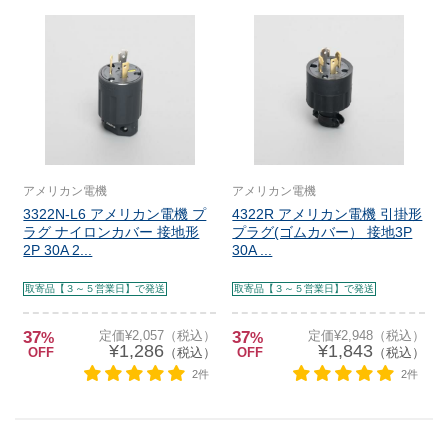
アメリカン電機
アメリカン電機
3322N-L6 アメリカン電機 プ
4322R アメリカン電機 引掛形
ラグ ナイロンカバー 接地形
プラグ(ゴムカバー） 接地3P
2P 30A 2...
30A ...
取寄品【３～５営業日】で発送
取寄品【３～５営業日】で発送
37
定価¥2,057（税込）
37
定価¥2,948（税込）
%
%
¥1,286
¥1,843
OFF
（税込）
OFF
（税込）
2件
2件