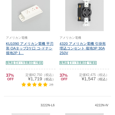
アメリカン電機
アメリカン電機
KU1090 アメリカン電機 平刃
4320 アメリカン電機 引掛形
形 OAタップ2ケ口 コ-ドナシ
埋込コンセント 接地3P 30A
接地2P 1...
250V
取寄品【３～５営業日】で発送
取寄品【３～５営業日】で発送
37
定価¥2,750（税込）
37
定価¥2,475（税込）
%
%
¥1,719
¥1,547
OFF
（税込）
OFF
（税込）
2件
3222N-L6
4222N-IV