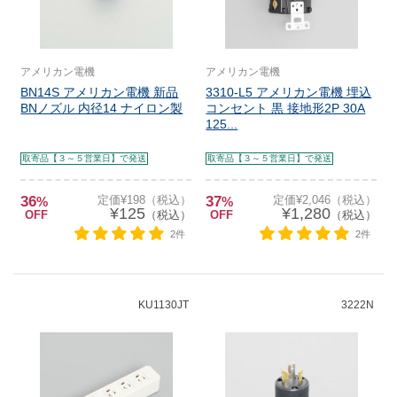
アメリカン電機
アメリカン電機
BN14S アメリカン電機 新品
3310-L5 アメリカン電機 埋込
BNノズル 内径14 ナイロン製
コンセント 黒 接地形2P 30A
125...
取寄品【３～５営業日】で発送
取寄品【３～５営業日】で発送
36
定価¥198（税込）
37
定価¥2,046（税込）
%
%
¥125
¥1,280
OFF
（税込）
OFF
（税込）
2件
2件
KU1130JT
3222N