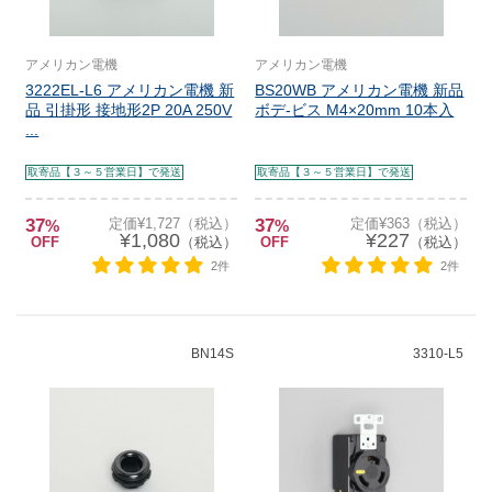
アメリカン電機
アメリカン電機
3222EL-L6 アメリカン電機 新
BS20WB アメリカン電機 新品
品 引掛形 接地形2P 20A 250V
ボデ-ビス M4×20mm 10本入
...
取寄品【３～５営業日】で発送
取寄品【３～５営業日】で発送
37
定価¥1,727（税込）
37
定価¥363（税込）
%
%
¥1,080
¥227
OFF
（税込）
OFF
（税込）
2件
2件
BN14S
3310-L5