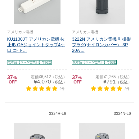
アメリカン電機
アメリカン電機
KU1130JT アメリカン電機 抜
3222N アメリカン電機 引掛形
止形 OAジョイントタップ4ケ
プラグ(ナイロンカバー） 3P
口 コ-ド...
20A ...
取寄品【３～５営業日】で発送
取寄品【３～５営業日】で発送
37
定価¥6,512（税込）
37
定価¥1,265（税込）
%
%
¥4,070
¥791
OFF
（税込）
OFF
（税込）
2件
2件
3324R-L6
3324N-L6