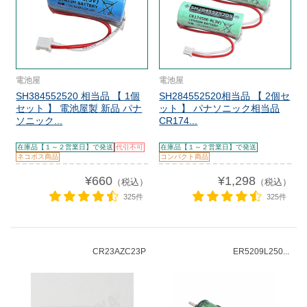
電池屋
電池屋
SH384552520 相当品 【 1個
SH284552520相当品 【 2個セ
セット 】 電池屋製 新品 パナ
ット 】 パナソニック相当品
ソニック...
CR174...
在庫品【１～２営業日】で発送
代引不可
在庫品【１～２営業日】で発送
ネコポス商品
コンパクト商品
¥660
¥1,298
（税込）
（税込）
325件
325件
CR23AZC23P
ER5209L250...