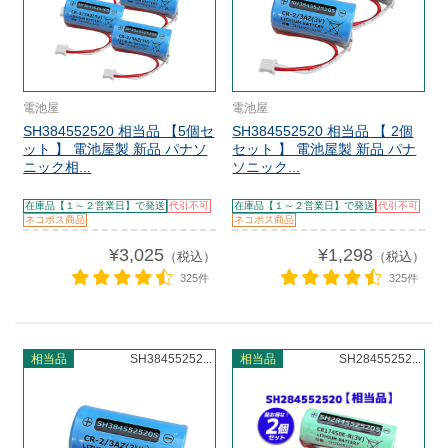
電池屋
電池屋
SH384552520 相当品 【5個セ
SH384552520 相当品 【 2個
ット 】 電池屋製 新品 パナソ
セット 】 電池屋製 新品 パナ
ニック相...
ソニック...
在庫品【１～２営業日】で発送
代引不可
在庫品【１～２営業日】で発送
代引不可
ネコポス商品
ネコポス商品
¥3,025
¥1,298
（税込）
（税込）
325件
325件
相当品
SH38455252...
相当品
SH28455252...