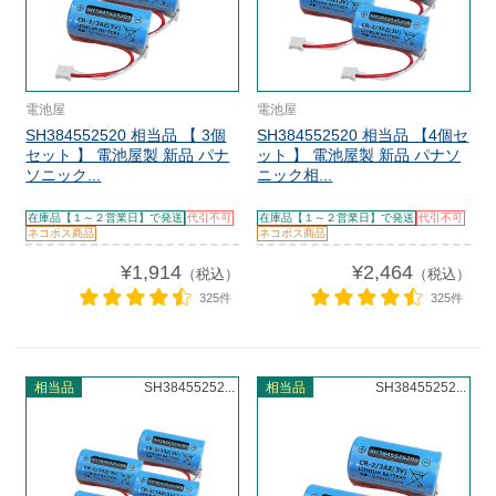
電池屋
電池屋
SH384552520 相当品 【 3個
SH384552520 相当品 【4個セ
セット 】 電池屋製 新品 パナ
ット 】 電池屋製 新品 パナソ
ソニック...
ニック相...
在庫品【１～２営業日】で発送
代引不可
在庫品【１～２営業日】で発送
代引不可
ネコポス商品
ネコポス商品
¥1,914
¥2,464
（税込）
（税込）
325件
325件
相当品
SH38455252...
相当品
SH38455252...