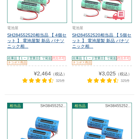
電池屋
電池屋
SH284552520相当品 【 4個セ
SH284552520相当品 【 5個セ
ット 】 電池屋製 新品 パナソ
ット 】 電池屋製 新品 パナソ
ニック相...
ニック相...
在庫品【１～２営業日】で発送
代引不可
在庫品【１～２営業日】で発送
代引不可
ネコポス商品
ネコポス商品
¥2,464
¥3,025
（税込）
（税込）
325件
325件
相当品
SH38455252...
相当品
SH38455252...