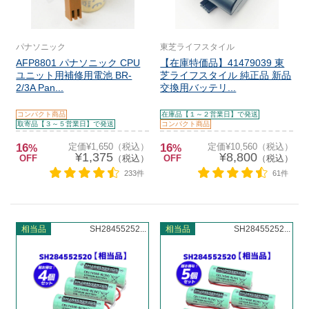
パナソニック
東芝ライフスタイル
AFP8801 パナソニック CPU
【在庫特価品】41479039 東
ユニット用補修用電池 BR-
芝ライフスタイル 純正品 新品
2/3A Pan...
交換用バッテリ...
コンパクト商品
在庫品【１～２営業日】で発送
取寄品【３～５営業日】で発送
コンパクト商品
16
定価¥1,650（税込）
16
定価¥10,560（税込）
%
%
¥1,375
¥8,800
OFF
（税込）
OFF
（税込）
233件
61件
相当品
SH28455252...
相当品
SH28455252...