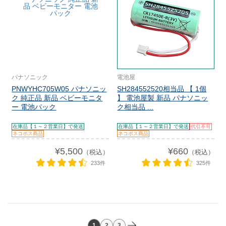
パナソニック
電池屋
PNWYHC705W05 パナソニッ
SH284552520相当品 【 1個
ク 純正品 新品 ベビーモニタ
】 電池屋製 新品 パナソニッ
ー 電池パック
ク相当品 ...
在庫品【１～２営業日】で発送
在庫品【１～２営業日】で発送
代引不可
ネコポス商品
ネコポス商品
¥5,500
¥660
（税込）
（税込）
233件
325件
1
2
3