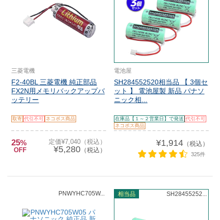
三菱電機
電池屋
F2-40BL 三菱電機 純正部品
SH284552520相当品 【 3個セ
FX2N用メモリバックアップバ
ット 】 電池屋製 新品 パナソ
ッテリー
ニック相...
取寄
代引不可
ネコポス商品
在庫品【１～２営業日】で発送
代引不可
ネコポス商品
25
定価¥7,040（税込）
¥1,914
%
（税込）
¥5,280
OFF
（税込）
325件
PNWYHC705W...
相当品
SH28455252...