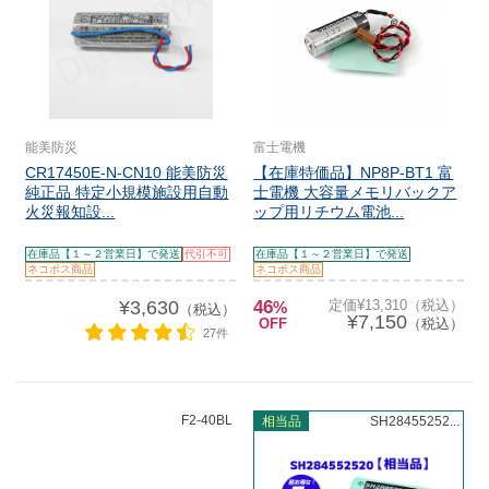
能美防災
富士電機
CR17450E-N-CN10 能美防災
【在庫特価品】NP8P-BT1 富
純正品 特定小規模施設用自動
士電機 大容量メモリバックア
火災報知設...
ップ用リチウム電池...
在庫品【１～２営業日】で発送
代引不可
在庫品【１～２営業日】で発送
ネコポス商品
ネコポス商品
¥3,630
46
定価¥13,310（税込）
%
（税込）
¥7,150
OFF
（税込）
27件
F2-40BL
相当品
SH28455252...