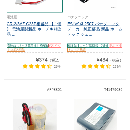
電池屋
パナソニック
CR-2/3AZ C23P相当品 【 1個
ESLV9XL2507 パナソニック
】 電池屋製新品 ホーチキ相当
メーカー純正部品 新品 ホーム
品 ...
テック シェ...
在庫品【１～２営業日】で発送
代引不可
在庫品【１～２営業日】で発送
代引不可
ネコポス商品
ネコポス商品
¥374
¥484
（税込）
（税込）
27件
233件
AFP8801
T41479039