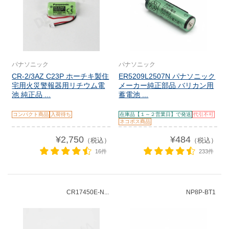
パナソニック
パナソニック
CR-2/3AZ C23P ホーチキ製住
ER5209L2507N パナソニック
宅用火災警報器用リチウム電
メーカー純正部品 バリカン用
池 純正品 ...
蓄電池 ...
コンパクト商品
入荷待ち
在庫品【１～２営業日】で発送
代引不可
ネコポス商品
¥2,750
¥484
（税込）
（税込）
16件
233件
CR17450E-N...
NP8P-BT1