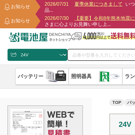
2026/07/31
夏季休業につきまして
いつ
お知らせ
品...
2026/07/30
【重要】令和8年熊本地震
お知らせ
さまに心よりお見舞い申し上...
バッテリー
照明器具
ラン
TOP
バ
24V