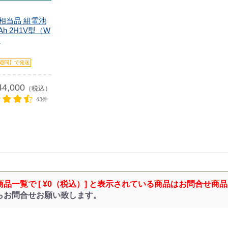
HL相当品 組電池
mAh 2H1V型（W
.
週間】で発送
44,000
（税込）
43件
商品一覧で [ ¥0（税込）] と表示されている商品はお問合せ商
らお問合せお願い致します。