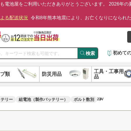
も電池屋をご利用いただきありがとうございます。 2026年
による配送状況
令和8年熊本地震により、お亡くなりになられ
初めて
検索
工具・工事用
プ類
防災用品
品
ッテリー
組電池（製作バッテリー）
ボルト数別
24V