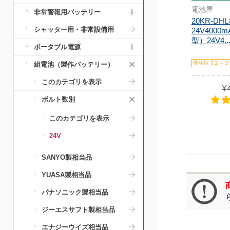
電池屋
非常警報用バッテリー
20KR-D
シャッター用・非常設備用
24V4000
型）24V4..
ポータブル電源
受注品【２～３
組電池（製作バッテリー）
このカテゴリを表示
¥
ボルト数別
このカテゴリを表示
24V
SANYO製相当品
YUASA製相当品
パナソニック製相当品
ジーエスサフト製相当品
エナジーウイズ相当品