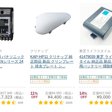
ク
クリナップ
東芝ライフスタイル
1N パナソニック
KAP-HP11 クリナップ 純
41479039 東芝 
1Nシリーズ 24
正部品 新品 クリンプレー
タイル 純正品 新品
..
ト 排水プレート シ...
用バッテリー 掃除機 
在庫品【１～２営業日】で発送
在庫品【１～２営業日】で
コンパクト商品
コンパクト商品
11
14
¥27,940（税込）
%
定価¥4,950（税込）
%
定価¥10,56
17,323
¥4,400
¥9,000
OFF
OFF
（税込）
（税込）
40件
250件