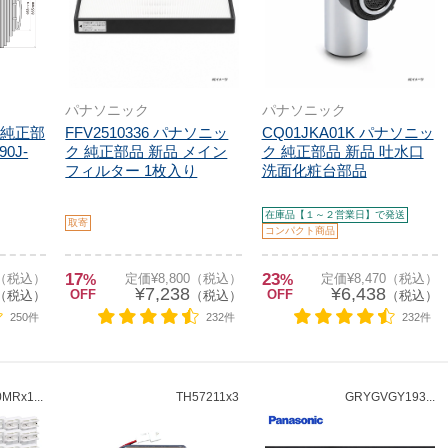
パナソニック
パナソニック
ツ 純正部
FFV2510336 パナソニッ
CQ01JKA01K パナソニッ
0J-
ク 純正部品 新品 メイン
ク 純正部品 新品 吐水口
フィルター 1枚入り
洗面化粧台部品
在庫品【１～２営業日】で発送
取寄
コンパクト商品
17
23
0（税込）
%
定価¥8,800（税込）
%
定価¥8,470（税込）
¥7,238
¥6,438
OFF
OFF
（税込）
（税込）
（税込）
250件
232件
232件
0MRx1...
TH57211x3
GRYGVGY193...