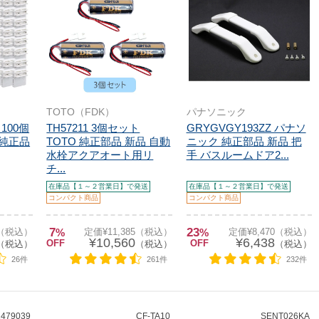
TOTO（FDK）
パナソニック
：100個
TH57211 3個セット
GRYGVGY193ZZ パナソ
 純正品
TOTO 純正部品 新品 自動
ニック 純正部品 新品 把
水栓アクアオート用リ
手 バスルームドア2...
チ...
在庫品【１～２営業日】で発送
在庫品【１～２営業日】で発送
コンパクト商品
コンパクト商品
7
23
0（税込）
%
定価¥11,385（税込）
%
定価¥8,470（税込）
¥10,560
¥6,438
OFF
OFF
（税込）
（税込）
（税込）
26件
261件
232件
1479039
CF-TA10
SENT026KA