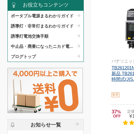
お役立ちコンテンツ
ポータブル電源まるわかりガイド​
誘導灯・非常灯まるわかりガイド​
誘導灯電池交換手順​
中止品・廃番になったニカド電...
ブログトップ
パナソニッ
TB26120
新品 TB26
時間式(JIS.
取寄
37
%
定価
¥
OFF
お知らせ一覧