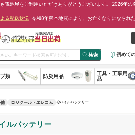
も電池屋をご利用いただきありがとうございます。 2026年
による配送状況
令和8年熊本地震により、お亡くなりになられ
初めて
検索
工具・工事用
プ類
防災用品
品
の他
ロジクール・エレコム
モバイルバッテリー
イルバッテリー