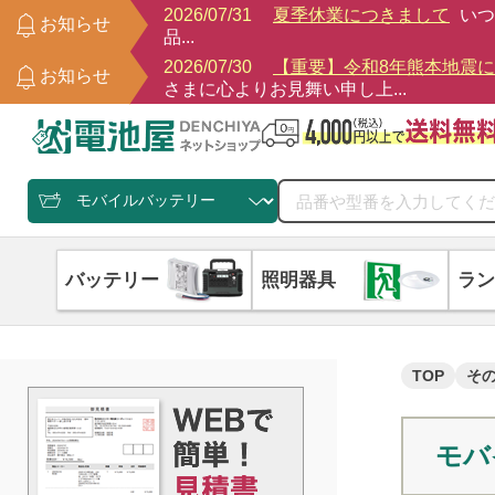
2026/07/31
夏季休業につきまして
いつ
お知らせ
品...
2026/07/30
【重要】令和8年熊本地震
お知らせ
さまに心よりお見舞い申し上...
バッテリー
照明器具
ラン
TOP
そ
モバ