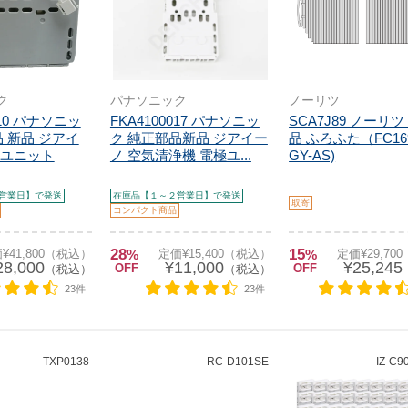
ク
パナソニック
ノーリツ
010 パナソニッ
FKA4100017 パナソニッ
SCA7J89 ノーリ
 新品 ジアイ
ク 純正部品新品 ジアイー
品 ふろふた（FC169
ユニット
ノ 空気清浄機 電極ユ...
GY-AS)
営業日】で発送
在庫品【１～２営業日】で発送
取寄
コンパクト商品
28
15
¥41,800（税込）
%
定価¥15,400（税込）
%
定価¥29,70
28,000
¥11,000
¥25,245
OFF
OFF
（税込）
（税込）
23件
23件
TXP0138
RC-D101SE
IZ-C9