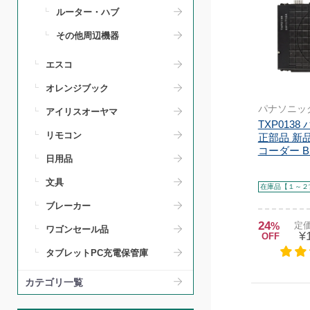
ルーター・ハブ
その他周辺機器
エスコ
オレンジブック
パナソニッ
アイリスオーヤマ
TXP013
リモコン
正部品 新
コーダー B
日用品
文具
在庫品【１～２
ブレーカー
24
%
定価
ワゴンセール品
¥
OFF
タブレットPC充電保管庫
カテゴリ一覧