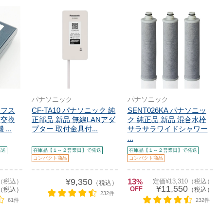
パナソニック
パナソニック
ライフス
CF-TA10 パナソニック 純
SENT026KA パナソニッ
 交換
正部品 新品 無線LANアダ
ク 純正品 新品 混合水栓
...
プター 取付金具付...
サラサラワイドシャワー
...
発送
在庫品【１～２営業日】で発送
在庫品【１～２営業日】で発送
コンパクト商品
コンパクト商品
¥9,350
13
0（税込）
%
定価¥13,310（税込）
（税込）
¥11,550
OFF
（税込）
（税込）
232件
61件
232件