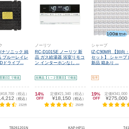
ク
ノーリツ
シャープ
8 パナソニック 純
RC-D101SE ノーリツ 新
IZ-C90MR 【卸向
品 ブルーレイレ
品 ガス給湯器 浴室リモコ
セット】 シャープ
Dドライブ...
ン インターホンなし ...
新品 箱あり ...
営業日】で発送
在庫品【１～２営業日】で発送
取寄
14
19
¥18,700（税込）
%
定価¥21,340（税込）
%
定価¥341,00
14,212
¥18,150
¥275,000
OFF
OFF
（税込）
（税込）
232件
250件
TB261201N
KAP-HP11
T4