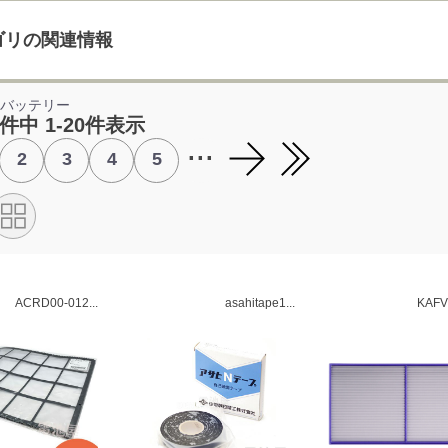
ゴリの関連情報
ルバッテリー
4件中 1-20件表示
...
2
3
4
5
ACRD00-012...
asahitape1...
KAFV