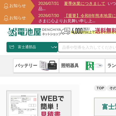
2026/07/31
夏季休業につきまして
いつ
お知らせ
品...
2026/07/30
【重要】令和8年熊本地震
お知らせ
さまに心よりお見舞い申し上...
バッテリー
照明器具
ラン
TOP
そ
富士