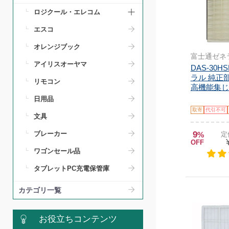
ロジクール・エレコム
エスコ
オレンジブック
富士通ゼネ
アイリスオーヤマ
DAS-30H
ラル 純正
リモコン
高機能集じん
日用品
取寄
代引不可
文具
9
ブレーカー
%
定
OFF
ワゴンセール品
タブレットPC充電保管庫
カテゴリ一覧
お役立ちコンテンツ