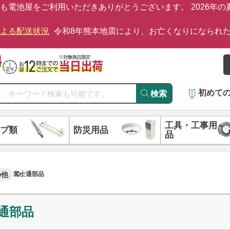
も電池屋をご利用いただきありがとうございます。 2026年
による配送状況
令和8年熊本地震により、お亡くなりになられ
初めて
検索
工具・工事用
プ類
防災用品
品
の他
富士通部品
通部品