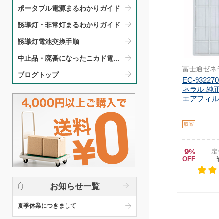
ポータブル電源まるわかりガイド​
誘導灯・非常灯まるわかりガイド​
誘導灯電池交換手順​
中止品・廃番になったニカド電...
富士通ゼネ
ブログトップ
EC-9322
ネラル 純
エアフィルタ
取寄
9
%
定
OFF
お知らせ一覧
夏季休業につきまして