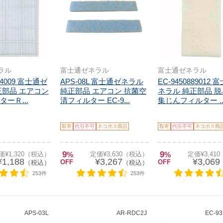
ラル
富士通ゼネラル
富士通ゼネラル
704009 富士通ゼ
APS-08L 富士通ゼネラル
EC-9450889012
正部品 エアコン
純正部品 エアコン 抗菌空
ネラル 純正部品 
ーＲ...
清フィルター EC-9...
集じんフィルター ..
取寄
代引不可
ネコポス商品
取寄
代引不可
ネコポス商
9
9
価¥1,320（税込）
%
定価¥3,630（税込）
%
定価¥3,41
¥1,188
¥3,267
¥3,069
OFF
OFF
（税込）
（税込）
253件
253件
APS-03L
AR-RDC2J
EC-93