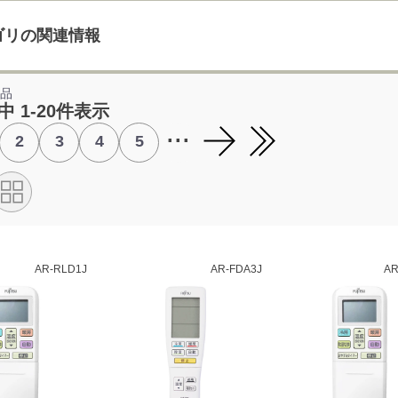
ゴリの関連情報
部品
中 1-20件表示
...
2
3
4
5
AR-RLD1J
AR-FDA3J
AR