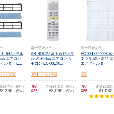
ラル
富士通ゼネラル
富士通ゼネラル
L 富士通ゼネラル
AR-RDC2J 富士通ゼネラ
EC-9318820003
新品 エアコン
ル 純正部品 エアコン リ
ネラル 純正部品 
ルター E...
モコン EC-93196...
エアフィルター ...
ネコポス商品
取寄
コンパクト商品
取寄
9
9
価¥3,740（税込）
%
定価¥3,410（税込）
%
定価¥2,20
¥3,366
¥3,069
¥1,980
OFF
OFF
（税込）
（税込）