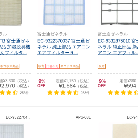
ラル
富士通ゼネラル
富士通ゼネラル
SFB 富士通ゼネ
EC-9322370037 富士通ゼ
EC-9332875010
部品 加湿脱臭機
ネラル 純正部品 エアコン
ネラル 純正部品 新
フィルタ...
エアフィルターＲ...
アコン エアフィル..
ネコポス商品
取寄
代引不可
ネコポス商品
取寄
9
9
価¥3,300（税込）
%
定価¥1,760（税込）
%
定価¥66
¥2,970
¥1,584
¥594
OFF
OFF
（税込）
（税込）
253件
253件
EC-9322704...
APS-08L
EC-94