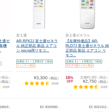
富士通
富士通ゼネラル
 富士通ゼ
AR-RFK2J 富士通ゼネラ
【在庫特価品】AR-
脱臭機
ル 純正部品 新品 エアコ
RLD7J 富士通ゼネラル 純
.
ン nocria用リモコ...
正部品 新品 エアコン リ
モコ...
在庫品【１～２営業日】で発送
在庫品【１～２営業日】で発送
品
コンパクト商品
代引不可
ネコポス商品
¥3,300
16
0（税込）
%
定価¥3,300（税込）
（税込）
¥2,750
OFF
（税込）
（税込）
253件
253件
253件
18820...
EC-9320580...
EC-9321412...