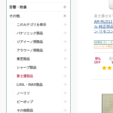
音響・映像
富士通ゼネ
その他
AR-RLD
このカテゴリを表示
ル 純正部品
ン リモコン E
パナソニック部品
ジアイーノ用部品
在庫品【１～２
コンパクト商品
アラウーノ用部品
9
%
定
東芝部品
OFF
シャープ部品
富士通部品
LIXIL・INAX部品
ノーリツ
ビーポップ
その他部品