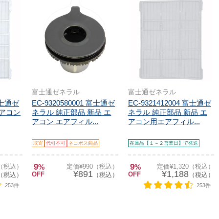
富士通ゼネラル
富士通ゼネラル
 富士通ゼ
EC-9320580001 富士通ゼ
EC-9321412004 富士通ゼ
エアコン
ネラル 純正部品 新品 エ
ネラル 純正部品 新品 エ
アコン エアフィル...
アコン用エアフィル...
取寄
代引不可
ネコポス商品
在庫品【１～２営業日】で発送
9
9
0（税込）
%
定価¥990（税込）
%
定価¥1,320（税込）
¥891
¥1,188
OFF
OFF
（税込）
（税込）
（税込）
253件
253件