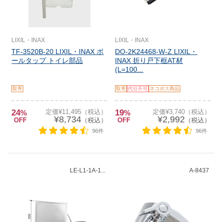
LIXIL・INAX
LIXIL・INAX
TF-3520B-20 LIXIL・INAX ボ
DO-2K24468-W-Z LIXIL・
ールタップ トイレ部品
INAX 折り戸下框AT材
(L=100...
取寄
取寄
代引不可
ネコポス商品
24
定価¥11,495（税込）
19
定価¥3,740（税込）
%
%
¥8,734
¥2,992
OFF
（税込）
OFF
（税込）
96件
96件
LE-L1-1A-1...
A-8437