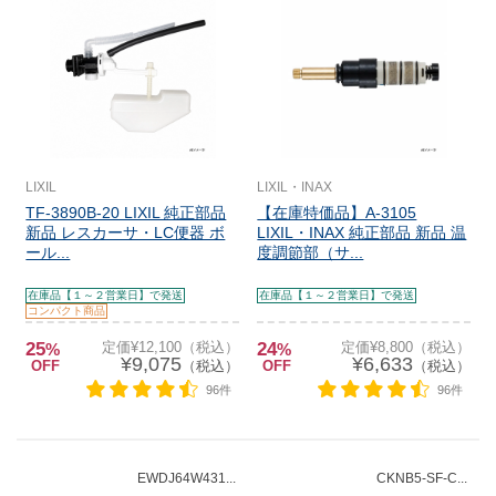
LIXIL
LIXIL・INAX
TF-3890B-20 LIXIL 純正部品
【在庫特価品】A-3105
新品 レスカーサ・LC便器 ボ
LIXIL・INAX 純正部品 新品 温
ール...
度調節部（サ...
在庫品【１～２営業日】で発送
在庫品【１～２営業日】で発送
コンパクト商品
25
定価¥12,100（税込）
24
定価¥8,800（税込）
%
%
¥9,075
¥6,633
OFF
（税込）
OFF
（税込）
96件
96件
EWDJ64W431...
CKNB5-SF-C...