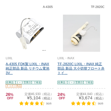
A-4305
TF-2820C
LIXIL
LIXIL・INAX
A-4305 FDK製 LIXIL・INAX
TF-2820C LIXIL・INAX 純正
純正部品 新品 リチウム電池
部品 新品 大小切替フロート弁
3V...
トイ...
在庫品【１～２営業日】で発送
在庫品【１～２営業日】で発送
ネコポス商品
26
定価¥6,930（税込）
24
定価¥4,840（税込）
%
%
¥5,104
¥3,674
OFF
（税込）
OFF
（税込）
96件
96件