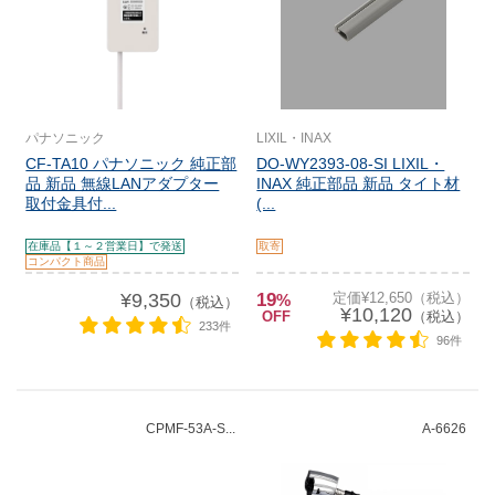
パナソニック
LIXIL・INAX
CF-TA10 パナソニック 純正部
DO-WY2393-08-SI LIXIL・
品 新品 無線LANアダプター
INAX 純正部品 新品 タイト材
取付金具付...
(...
在庫品【１～２営業日】で発送
取寄
コンパクト商品
¥9,350
19
定価¥12,650（税込）
%
（税込）
¥10,120
OFF
（税込）
233件
96件
CPMF-53A-S...
A-6626