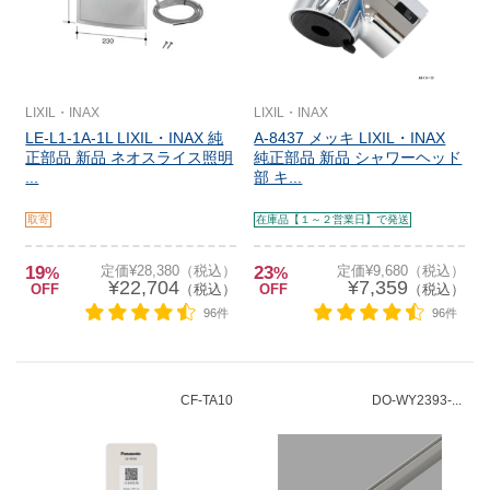
LIXIL・INAX
LIXIL・INAX
LE-L1-1A-1L LIXIL・INAX 純
A-8437 メッキ LIXIL・INAX
正部品 新品 ネオスライス照明
純正部品 新品 シャワーヘッド
...
部 キ...
取寄
在庫品【１～２営業日】で発送
19
定価¥28,380（税込）
23
定価¥9,680（税込）
%
%
¥22,704
¥7,359
OFF
（税込）
OFF
（税込）
96件
96件
CF-TA10
DO-WY2393-...