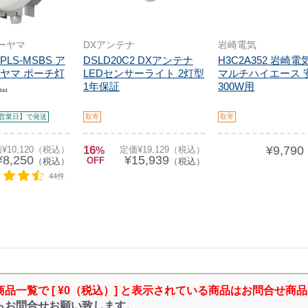
ーヤマ
DXアンテナ
岩崎電気
IPLS-MSBS ア
DSLD20C2 DXアンテナ
H3C2A352 岩崎電気
ヤマ ポーチ灯
LEDセンサーライト 2灯型
マルチハイエース 
..
1年保証
300W用
営業日】で発送
取寄
取寄
16
¥9,790
¥10,120（税込）
%
定価¥19,129（税込）
¥8,250
¥15,939
OFF
（税込）
（税込）
44件
商品一覧で [ ¥0（税込）] と表示されている商品はお問合せ商
らお問合せお願い致します。