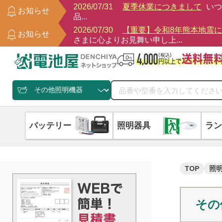
2026/07/31
夏季休業につきまして
いつ
お知らせ
品...
2026/07/30
【重要】令和8年熊本地震
お知らせ
さまに心よりお見舞い申し上...
バッテリー
照明器具
ラン
TOP
照
その