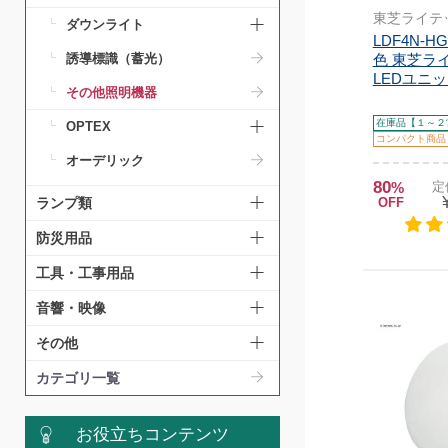
東芝ライテ
ダウンライト
LDF4N-HG
色 東芝ラ
誘導標識（蓄光）
LEDユニット
その他照明機器
在庫品【１～２
OPTEX
コンパクト商品
オーデリック
80
%
定
OFF
ランプ類
防災用品
工具・工事用品
音響・映像
その他
カテゴリ一覧
お役立ちコンテンツ