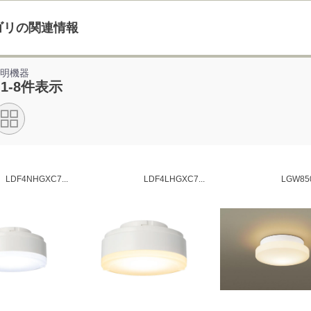
ゴリの関連情報
照明機器
 1-8件表示
LDF4NHGXC7...
LDF4LHGXC7...
LGW850