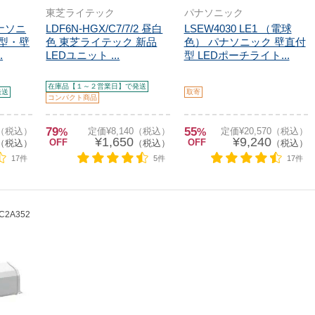
東芝ライテック
パナソニック
パナソニ
LDF6N-HGX/C7/7/2 昼白
LSEW4030 LE1 （電球
付型・壁
色 東芝ライテック 新品
色） パナソニック 壁直付
.
LEDユニット ...
型 LEDポーチライト...
在庫品【１～２営業日】で発送
発送
取寄
コンパクト商品
79
55
0（税込）
%
定価¥8,140（税込）
%
定価¥20,570（税込）
¥1,650
¥9,240
OFF
OFF
（税込）
（税込）
（税込）
17件
5件
17件
C2A352