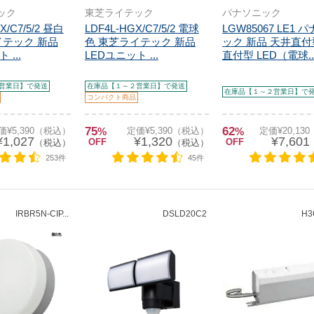
ック
東芝ライテック
パナソニック
X/C7/5/2 昼白
LDF4L-HGX/C7/5/2 電球
LGW85067 LE1 
イテック 新品
色 東芝ライテック 新品
ック 新品 天井直
 ...
LEDユニット ...
直付型 LED（電球..
営業日】で発送
在庫品【１～２営業日】で発送
在庫品【１～２営業日】で
コンパクト商品
75
62
価¥5,390（税込）
%
定価¥5,390（税込）
%
定価¥20,13
¥1,027
¥1,320
¥7,601
OFF
OFF
（税込）
（税込）
253件
45件
IRBR5N-CIP...
DSLD20C2
H3