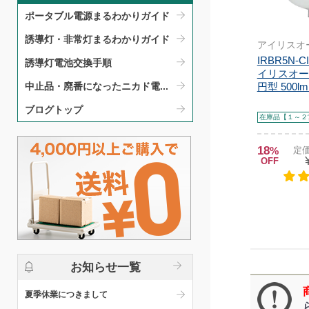
ポータブル電源まるわかりガイド​
誘導灯・非常灯まるわかりガイド​
アイリスオ
IRBR5N-C
誘導灯電池交換手順​
イリスオー
円型 500lm.
中止品・廃番になったニカド電...
ブログトップ
在庫品【１～２
18
%
定価
OFF
お知らせ一覧
夏季休業につきまして