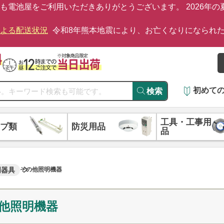
も電池屋をご利用いただきありがとうございます。 2026年
による配送状況
令和8年熊本地震により、お亡くなりになられ
初めて
検索
工具・工事用
プ類
防災用品
品
明器具
その他照明機器
他照明機器