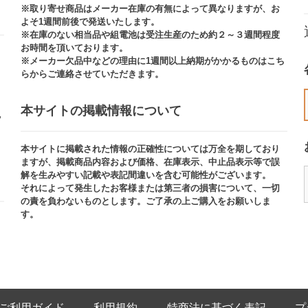
※取り寄せ商品はメーカー在庫の有無によって異なりますが、お
よそ1週間前後で発送いたします。
※在庫のない相当品や組電池は受注生産のため約２～３週間程度
お時間を頂いております。​
※メーカー欠品中などの理由に1週間以上納期がかかるものはこち
らからご連絡させていただきます。
本サイトの掲載情報について​
ッ
本サイトに掲載された情報の正確性については万全を期しており
ますが、掲載商品内容および価格、在庫表示、中止品表示等で誤
解を生みやすい記載や表記間違いを含む可能性がございます。​
それによって発生したお客様または第三者の損害について、一切
の責を負わないものとします。ご了承の上ご購入をお願いしま
す。
ご利用ガイド
利用規約
特商法に基づく表記
プ