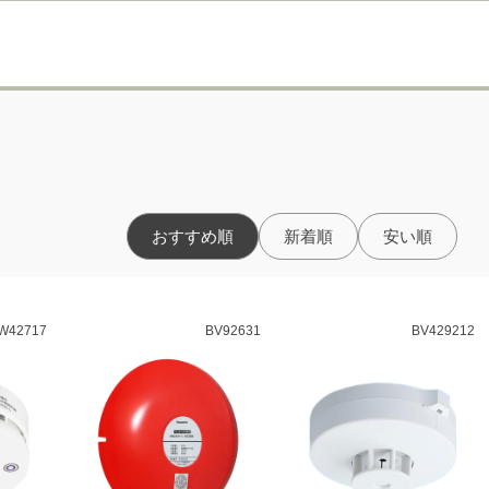
おすすめ順
新着順
安い順
W42717
BV92631
BV429212