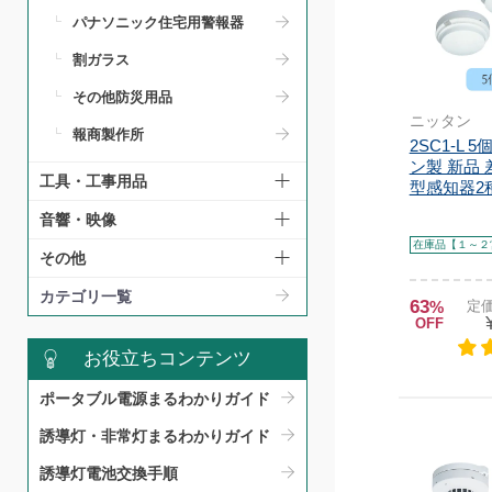
パナソニック住宅用警報器
割ガラス
その他防災用品
ニッタン
報商製作所
2SC1-L 
ン製 新品
工具・工事用品
型感知器2種(
音響・映像
在庫品【１～２
その他
カテゴリ一覧
63
%
定価
OFF
お役立ちコンテンツ
ポータブル電源まるわかりガイド​
誘導灯・非常灯まるわかりガイド​
誘導灯電池交換手順​