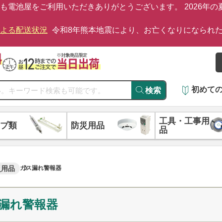
も電池屋をご利用いただきありがとうございます。 2026年
による配送状況
令和8年熊本地震により、お亡くなりになられ
初めて
検索
工具・工事用
プ類
防災用品
品
災用品
ガス漏れ警報器
漏れ警報器