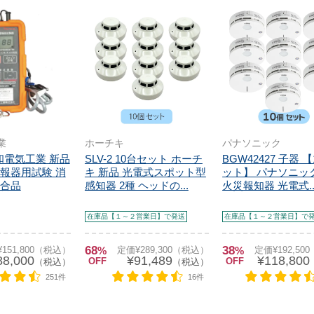
業
ホーチキ
パナソニック
泰和電気工業 新品
SLV-2 10台セット ホーチ
BGW42427 子器 
報器用試験 消
キ 新品 光電式スポット型
ット】 パナソニッ
合品
感知器 2種 ヘッドの...
火災報知器 光電式..
在庫品【１～２営業日】で発送
在庫品【１～２営業日】で
68
38
151,800（税込）
%
定価¥289,300（税込）
%
定価¥192,50
88,000
¥91,489
¥118,800
OFF
OFF
（税込）
（税込）
251件
16件