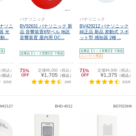
パナソニック
パナソニック
パナソニ
BV92631 パナソニック 新
BV429212 パナソニック
器 光
品 音響装置6型ベル 地区
純正品 新品 差動式 スポ
...
音響装置 屋内用 DC...
ット型 感知器 2種 ...
発送
在庫品【１～２営業日】で発送
在庫品【１～２営業日】で発送
コンパクト商品
71
71
0（税込）
%
定価¥6,050（税込）
%
定価¥4,840（税込）
¥1,705
¥1,375
OFF
OFF
（税込）
（税込）
（税込）
325件
29件
325件
W42127
BHD-4012
BG7023HK