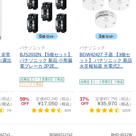
パナソニック
パナソニック
 非常
BJS2032N 【5個セット】
BGW42427 子器 【3個セ
（露出
パナソニック 新品 小形漏
ット】 パナソニック 新品
電ブレーカ 2P2E...
火災報知器 光電式2...
在庫品【１～２営業日】で発送
在庫品【１～２営業日】で発送
コンパクト商品
59
37
0（税込）
%
定価¥42,240（税込）
%
定価¥57,750（税込）
¥17,050
¥35,970
OFF
OFF
（税込）
（税込）
（税込）
7件
40件
325件
27x1...
BGW42127x2
BHD-4012W