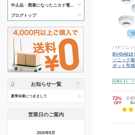
中止品・廃番になったニカド電...
ブログトップ
パナソニッ
BV45481
ソニック製
ポット型感知
在庫品【１～２
お知らせ一覧
夏季休業につきまして
72
%
定価¥
¥
OFF
営業日のご案内
2026年8月