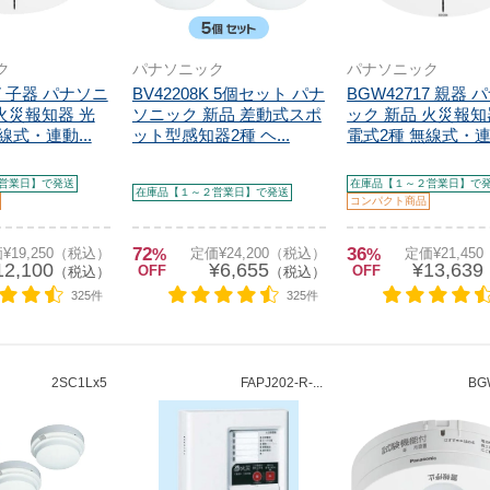
ク
パナソニック
パナソニック
27 子器 パナソニ
BV42208K 5個セット パナ
BGW42717 親器 
火災報知器 光
ソニック 新品 差動式スポ
ック 新品 火災報知
線式・連動...
ット型感知器2種 ヘ...
電式2種 無線式・連動
営業日】で発送
在庫品【１～２営業日】で
在庫品【１～２営業日】で発送
コンパクト商品
72
36
¥19,250（税込）
%
定価¥24,200（税込）
%
定価¥21,45
12,100
¥6,655
¥13,639
OFF
OFF
（税込）
（税込）
325件
325件
2SC1Lx5
FAPJ202-R-...
BG