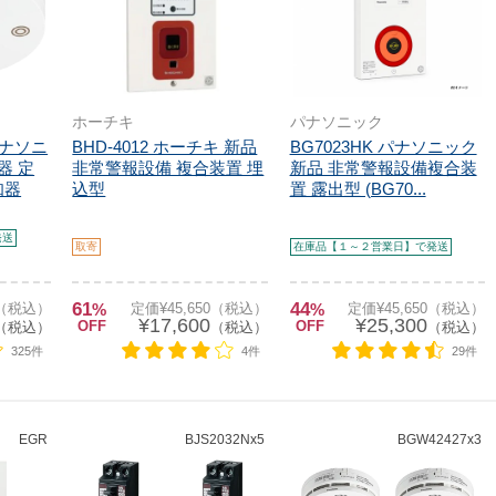
ホーチキ
パナソニック
パナソニ
BHD-4012 ホーチキ 新品
BG7023HK パナソニック
器 定
非常警報設備 複合装置 埋
新品 非常警報設備複合装
知器
込型
置 露出型 (BG70...
発送
取寄
在庫品【１～２営業日】で発送
61
44
0（税込）
%
定価¥45,650（税込）
%
定価¥45,650（税込）
¥17,600
¥25,300
OFF
OFF
（税込）
（税込）
（税込）
325件
4件
29件
EGR
BJS2032Nx5
BGW42427x3