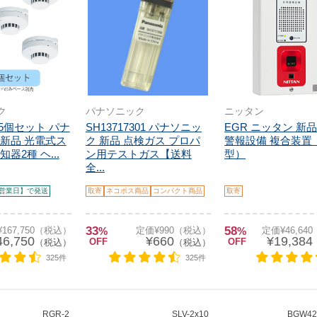
ク
パナソニック
ニッタン
8 5個セット パナ
SH13717301 パナソニッ
EGR ニッタン 新品
新品 光電式ス
ク 新品 点検ガス プロパ
警報設備 複合装置
器2種 ヘ...
ン用テストガス【送料
型）
全...
営業日】で発送
取寄
ネコポス商品
コンパクト商品
取寄
33
58
167,750（税込）
%
定価¥990（税込）
%
定価¥46,64
46,750
¥660
¥19,384
OFF
OFF
（税込）
（税込）
325件
325件
RGR-2
SLV-2x10
BGW424