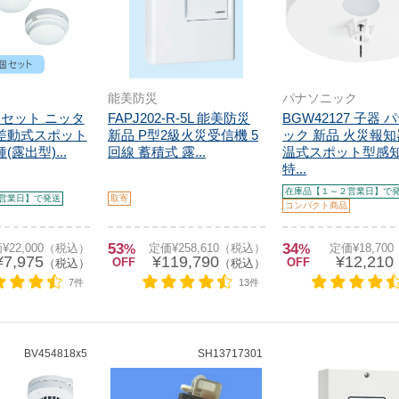
能美防災
パナソニック
5個セット ニッタ
FAPJ202-R-5L 能美防災
BGW42127 子器 
 差動式スポット
新品 P型2級火災受信機 5
ック 新品 火災報知
露出型)...
回線 蓄積式 露...
温式スポット型感
特...
在庫品【１～２営業日】で
営業日】で発送
取寄
コンパクト商品
53
34
¥22,000（税込）
%
定価¥258,610（税込）
%
定価¥18,70
¥7,975
¥119,790
¥12,210
OFF
OFF
（税込）
（税込）
7件
13件
BV454818x5
SH13717301