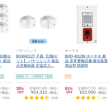
パナソニック
ホーチキ
【10個セ
BGW42127 子器 【2個セ
BHD-4012W ホーチキ 新
ク 新品
ット】 パナソニック 新品
品 非常警報設備 複合装置
.
火災報知器 定温式ス...
埋込型 防雨型
発送
在庫品【１～２営業日】で発送
取寄
35
61
0（税込）
%
定価¥37,400（税込）
%
定価¥57,750（税込）
¥24,310
¥22,000
OFF
OFF
（税込）
（税込）
（税込）
325件
325件
4件