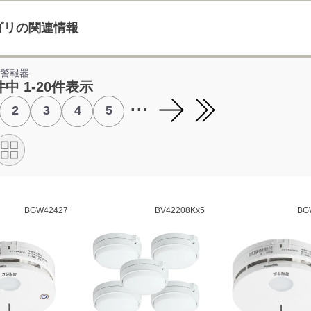
ゴリの関連情報
れ警報器
件中 1-20件表示
...
2
3
4
5
BGW42427
BV42208Kx5
BG