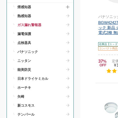
煙感知器
熱感知器
パナソニッ
BGW424
ガス漏れ警報器
ック 新品 
電式2種 無
漏電保護
点検器具
在庫品【１～２
コンパクト商品
パナソニック
37
ニッタン
%
定価
¥
OFF
能美防災
日本ドライケミカル
ホーチキ
矢崎
新コスモス
テンパール