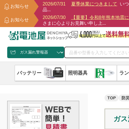
2026/07/31
夏季休業につきまして
いつ
お知らせ
品...
2026/07/30
【重要】令和8年熊本地震
お知らせ
さまに心よりお見舞い申し上...
バッテリー
照明器具
ラン
TOP
防
ガス