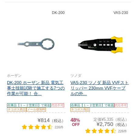
DK-200
VAS-230
ホーザン
ツノダ
DK-200 ホーザン 新品 電気工
VAS-230 ツノダ 新品 VVFスト
事士技能試験で施工する7つの
リッパー 230mm VVFケーブ
作業が可能！ 合...
ルの外...
在庫品【１～２営業日】で発送
代引不可
在庫品【１～２営業日】で発送
代引不可
ネコポス商品
メール便無料
ネコポス商品
¥814
48
定価¥5,335（税込）
%
（税込）
¥2,750
OFF
（税込）
226件
226件