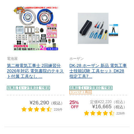
電池屋
ホーザン
第二種電気工事士 2回練習分
DK-28 ホーザン 新品 電気工事
2026年対応 電気書院のテキス
士技能試験 工具セット DK28
ト付属 工具なし ...
指定工具7...
在庫品【１～２営業日】で発送
在庫品【１～２営業日】で発送
コンパクト商品
¥26,290
25
定価¥22,220（税込）
%
（税込）
¥16,665
OFF
（税込）
226件
226件