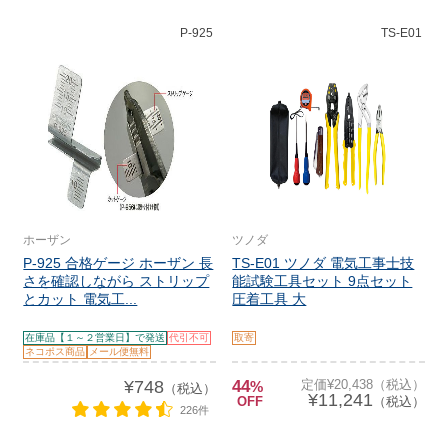
P-925
TS-E01
ホーザン
ツノダ
P-925 合格ゲージ ホーザン 長
TS-E01 ツノダ 電気工事士技
さを確認しながら ストリップ
能試験工具セット 9点セット
とカット 電気工...
圧着工具 大
在庫品【１～２営業日】で発送
代引不可
取寄
ネコポス商品
メール便無料
¥748
44
定価¥20,438（税込）
%
（税込）
¥11,241
OFF
（税込）
226件