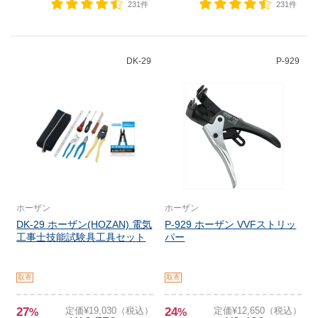
231件
231件
DK-29
P-929
ホーザン
ホーザン
DK-29 ホーザン(HOZAN) 電気
P-929 ホーザン VVFストリッ
工事士技能試験具工具セット
パー
取寄
取寄
27
定価¥19,030（税込）
24
定価¥12,650（税込）
%
%