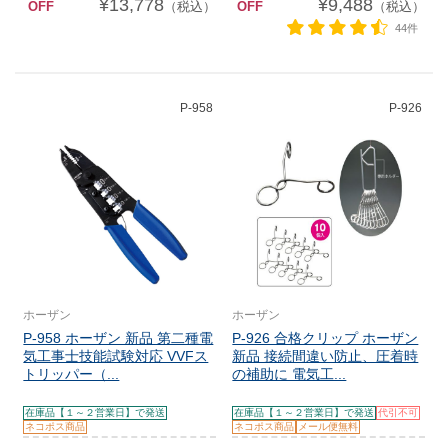
¥13,778
¥9,488
OFF
（税込）
OFF
（税込）
44件
P-958
P-926
ホーザン
ホーザン
P-958 ホーザン 新品 第二種電
P-926 合格クリップ ホーザン
気工事士技能試験対応 VVFス
新品 接続間違い防止、圧着時
トリッパー（...
の補助に 電気工...
在庫品【１～２営業日】で発送
在庫品【１～２営業日】で発送
代引不可
ネコポス商品
ネコポス商品
メール便無料