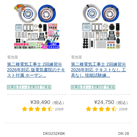
電池屋
電池屋
第二種電気工事士 2回練習分
第二種電気工事士 2回練習分
2026年対応 版電気書院のテキ
2026年対応 テキストなし 工
スト付属 ホーザン...
具なし 技能試験練...
在庫品【１～２営業日】で発送
在庫品【１～２営業日】で発送
¥39,490
¥24,750
（税込）
（税込）
226件
226件
DKG2S2KBK
DK-28