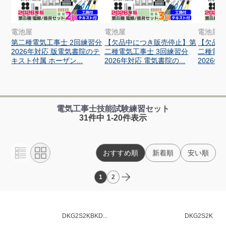
電池屋
電池屋
電池屋
第二種電気工事士 2回練習分
【欠品中につき販売停止】第
【欠品
2026年対応 版電気書院のテ
二種電気工事士 3回練習分
二種電気
キスト付属 ホーザン...
2026年対応 電気書院の...
2026年
電気工事士技能試験練習セット
31件中 1-20件表示
おすすめ順
新着順
安い順
1
2
DKG2S2KBKD...
DKG2S2K