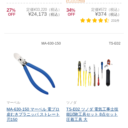
ネコポス商品
27
定価¥33,220（税込）
34
定価¥572（税込）
%
%
¥24,173
¥374
OFF
（税込）
OFF
（税込）
231件
MA-630-150
TS-E02
マーベル
ツノダ
MA-630-150 マーベル 電プロ
TS-E02 ツノダ 電気工事士技
皮むきプラニッパ ストレート
能試験工具セット 8点セット
刃150
圧着工具 大