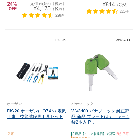
24
定価¥5,566（税込）
¥814
%
（税込）
¥4,175
OFF
（税込）
226件
226件
DK-26
WV8400
ホーザン
パナソニック
DK-26 ホーザン(HOZAN) 電気
WV8400 パナソニック 純正部
工事士技能試験具工具セット
品 新品 プレートはずしキー 1
袋2本入 P...
取寄
在庫品【１～２営業日】で発送
代引不可