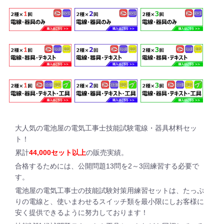
大人気の
電池屋の電気工事士技能試験電線・器具材料セッ
ト！
累計
44,000セット以上
の販売実績。
合格するためには、
公開問題13問を2～3回練習する必要
で
す。
電池屋の電気工事士の技能試験対策用練習セットは、たっぷ
りの電線と、使いまわせるスイッチ類を最小限にしお客様に
安く提供できるように努力しております！