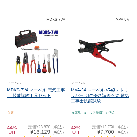
MDKS-7VA
MVA-5A
マーベル
マーベル
MDKS-7VA マーベル 電気工事
MVA-5A マーベル VA線ストリ
士 技能試験工具セット
ッパー 刃の深さ調整不要 電気
工事士技能試験...
取寄
在庫品【１～２営業日】で発送
44
定価¥23,870（税込）
43
定価¥13,750（税込）
%
%
¥13,129
¥7,700
OFF
（税込）
OFF
（税込）