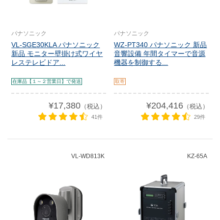
パナソニック
パナソニック
VL-SGE30KLA パナソニック
WZ-PT340 パナソニック 新品
新品 モニター壁掛け式ワイヤ
音響設備 年間タイマーで音源
レステレビドア...
機器を制御する...
在庫品【１～２営業日】で発送
取寄
¥17,380
¥204,416
（税込）
（税込）
41件
29件
VL-WD813K
KZ-65A