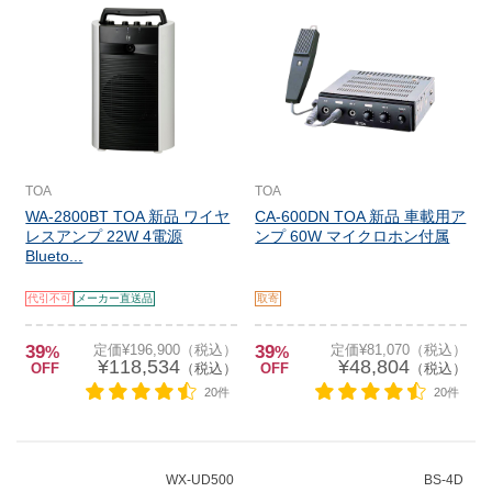
TOA
TOA
WA-2800BT TOA 新品 ワイヤ
CA-600DN TOA 新品 車載用ア
レスアンプ 22W 4電源
ンプ 60W マイクロホン付属
Blueto...
代引不可
メーカー直送品
取寄
39
定価¥196,900（税込）
39
定価¥81,070（税込）
%
%
¥118,534
¥48,804
OFF
（税込）
OFF
（税込）
20件
20件
WX-UD500
BS-4D