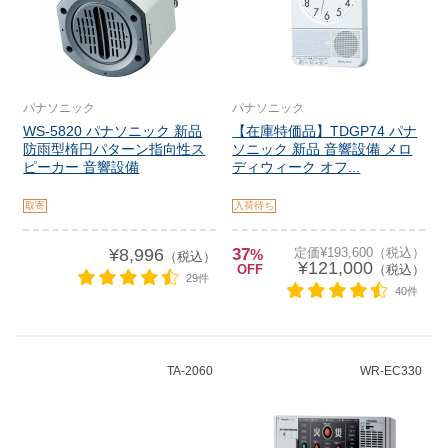
パナソニック
パナソニック
WS-5820 パナソニック 新品
【在庫特価品】TDGP74 パナ
防雨型楕円パターン指向性ス
ソニック 新品 音響設備 メロ
ピーカー 音響設備
ディウィーク オフ...
取寄
入荷待ち
¥8,996
37
定価¥193,600（税込）
%
（税込）
¥121,000
OFF
（税込）
29件
40件
TA-2060
WR-EC330