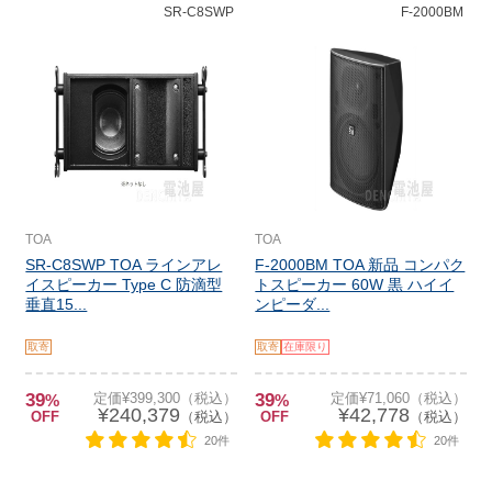
SR-C8SWP
F-2000BM
TOA
TOA
SR-C8SWP TOA ラインアレ
F-2000BM TOA 新品 コンパク
イスピーカー Type C 防滴型
トスピーカー 60W 黒 ハイイ
垂直15...
ンピーダ...
取寄
取寄
在庫限り
39
定価¥399,300（税込）
39
定価¥71,060（税込）
%
%
¥240,379
¥42,778
OFF
（税込）
OFF
（税込）
20件
20件