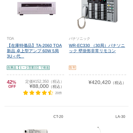
TOA
パナソニック
【在庫特価品】TA-2060 TOA
WR-EC330 （30局）パナソニ
新品 卓上型アンプ 60W 5局
ック 壁掛形非常リモコン
3U＜代...
在庫品【１～２営業日】で発送
取寄
42
定価¥152,350（税込）
¥420,420
%
（税込）
¥88,000
OFF
（税込）
20件
CT-20
LA-30