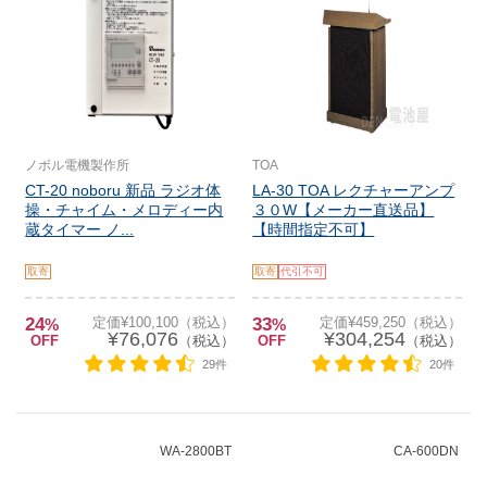
ノボル電機製作所
TOA
CT-20 noboru 新品 ラジオ体
LA-30 TOA レクチャーアンプ
操・チャイム・メロディー内
３０W【メーカー直送品】
蔵タイマー ノ...
【時間指定不可】
取寄
取寄
代引不可
24
定価¥100,100（税込）
33
定価¥459,250（税込）
%
%
¥76,076
¥304,254
OFF
（税込）
OFF
（税込）
29件
20件
WA-2800BT
CA-600DN