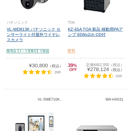
パナソニック
TOA
VL-WD813K パナソニック セ
KZ-65A TOA 新品 移動用PAア
ンサーライト付屋外ワイヤレ
ンプ 65Wx2ch CD付
スカメラ
取寄品【３～５営業日】で発送
取寄
¥30,800
39
定価¥462,000（税込）
%
（税込）
¥278,124
OFF
（税込）
29件
20件
VL-SWE710K...
WA-HA031