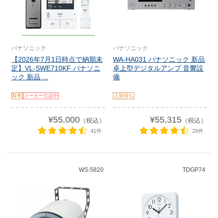
パナソニック
パナソニック
【2026年7月1日時点で納期未
WA-HA031 パナソニック 新品
定】VL-SWE710KF パナソニ
卓上型デジタルアンプ 音響設
ック 新品 ...
備
取寄
メーカー欠品中
入荷待ち
¥55,000
¥55,315
（税込）
（税込）
41件
29件
WS-5820
TDGP74