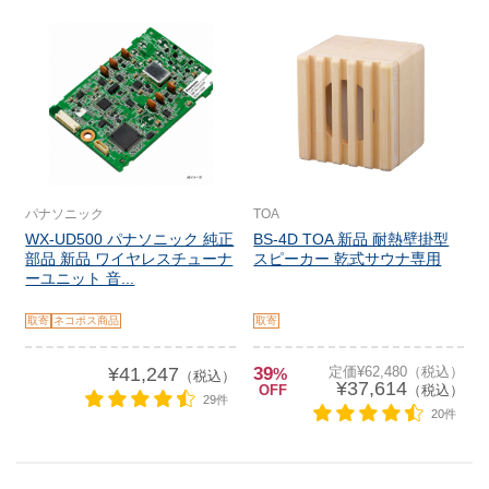
パナソニック
TOA
WX-UD500 パナソニック 純正
BS-4D TOA 新品 耐熱壁掛型
部品 新品 ワイヤレスチューナ
スピーカー 乾式サウナ専用
ーユニット 音...
取寄
ネコポス商品
取寄
¥41,247
39
定価¥62,480（税込）
%
（税込）
¥37,614
OFF
（税込）
29件
20件