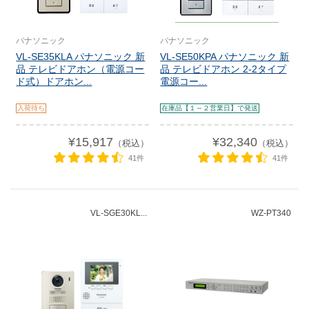
パナソニック
パナソニック
VL-SE35KLA パナソニック 新
VL-SE50KPA パナソニック 新
品 テレビドアホン（電源コー
品 テレビドアホン 2-2タイプ
ド式）ドアホン...
電源コー...
入荷待ち
在庫品【１～２営業日】で発送
¥15,917
¥32,340
（税込）
（税込）
41件
41件
VL-SGE30KL...
WZ-PT340