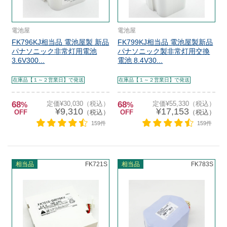
電池屋
電池屋
FK796KJ相当品 電池屋製 新品
FK799KJ相当品 電池屋製新品
パナソニック非常灯用電池
パナソニック製非常灯用交換
3.6V300...
電池 8.4V30...
在庫品【１～２営業日】で発送
在庫品【１～２営業日】で発送
68
定価¥30,030（税込）
68
定価¥55,330（税込）
%
%
¥9,310
¥17,153
OFF
（税込）
OFF
（税込）
159件
159件
相当品
FK721S
相当品
FK783S