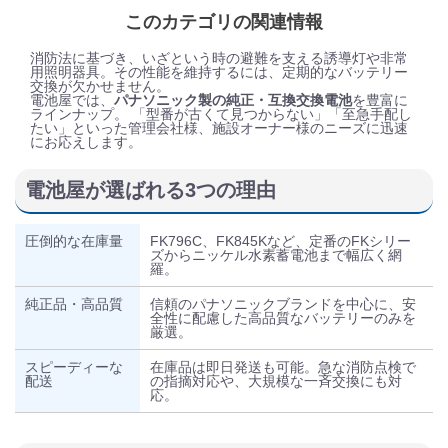
このカテゴリの関連情報
消防法に基づき、いざという時の避難を支える誘導灯や非常
用照明器具。その性能を維持するには、定期的なバッテリー
交換が欠かせません。
電池屋では、
パナソニック製の純正・互換交換電池
を豊富に
ラインナップ。 「型番が古くて見つからない」「至急手配し
たい」といった管理会社様、施設オーナー様のニーズに迅速
にお応えします。
電池屋が選ばれる3つの理由
圧倒的な在庫量
FK796C、FK845Kなど、定番のFKシリー
ズからニッケル水素蓄電池まで幅広く網
羅。
純正品・高品質
信頼のパナソニックブランドを中心に、安
全性に配慮した高品質なバッテリーのみを
厳選。
スピーディーな
在庫品は即日発送も可能。急な消防点検で
配送
の指摘対応や、大規模な一斉交換にも対
応。