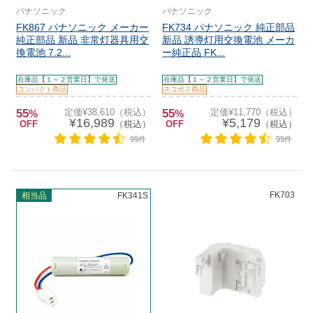
パナソニック
パナソニック
FK867 パナソニック メーカー
FK734 パナソニック 純正部品
純正部品 新品 非常灯器具用交
新品 誘導灯用交換電池 メーカ
換電池 7.2...
ー純正品 FK...
在庫品【１～２営業日】で発送
在庫品【１～２営業日】で発送
コンパクト商品
ネコポス商品
55
定価¥38,610（税込）
55
定価¥11,770（税込）
%
%
¥16,989
¥5,179
OFF
（税込）
OFF
（税込）
99件
99件
FK703
相当品
FK341S