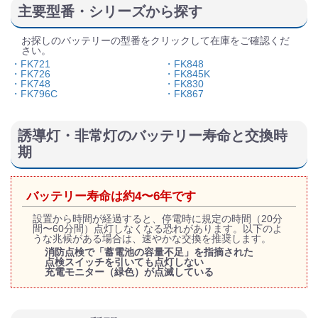
主要型番・シリーズから探す
お探しのバッテリーの型番をクリックして在庫をご確認くだ
さい。
・FK721
・FK848
・FK726
・FK845K
・FK748
・FK830
・FK796C
・FK867
誘導灯・非常灯のバッテリー寿命と交換時
期
バッテリー寿命は約4〜6年です
設置から時間が経過すると、停電時に規定の時間（20分
間〜60分間）点灯しなくなる恐れがあります。以下のよ
うな兆候がある場合は、速やかな交換を推奨します。
消防点検で「蓄電池の容量不足」を指摘された
点検スイッチを引いても点灯しない
充電モニター（緑色）が点滅している