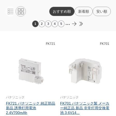
おすすめ順
新着順
安い順
...
1
2
3
4
5
FK721
FK701
パナソニック
パナソニック
FK721 パナソニック 純正部品
FK701 パナソニック製 メーカ
新品 誘導灯用電池
ー純正品 新品 非常灯用交換電
2.4V700mAh
池 3.6V14...