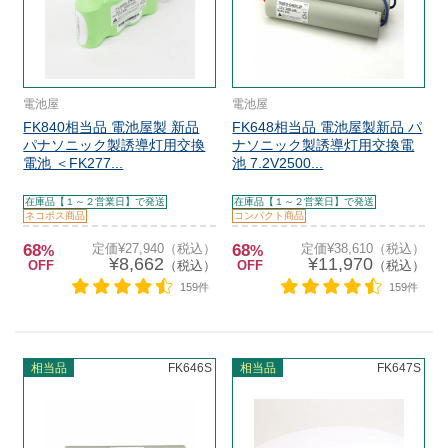
電池屋
電池屋
FK840相当品 電池屋製 新品
FK648相当品 電池屋製新品 パ
パナソニック製誘導灯用交換
ナソニック製誘導灯用交換電
電池 ＜FK277...
池 7.2V2500...
在庫品【１～２営業日】で発送
在庫品【１～２営業日】で発送
ネコポス商品
コンパクト商品
68
定価¥27,940（税込）
68
定価¥38,610（税込）
%
%
¥8,662
¥11,970
OFF
（税込）
OFF
（税込）
159件
159件
相当品
FK646S
相当品
FK647S