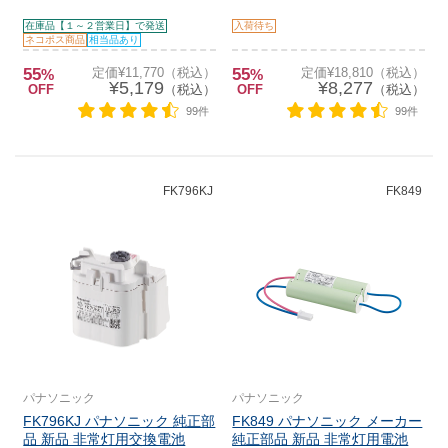
在庫品【１～２営業日】で発送
入荷待ち
ネコポス商品
相当品あり
55
定価¥11,770（税込）
55
定価¥18,810（税込）
%
%
¥5,179
¥8,277
OFF
（税込）
OFF
（税込）
99件
99件
FK796KJ
FK849
パナソニック
パナソニック
FK796KJ パナソニック 純正部
FK849 パナソニック メーカー
品 新品 非常灯用交換電池
純正部品 新品 非常灯用電池