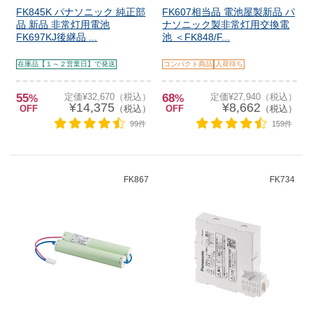
FK845K パナソニック 純正部
FK607相当品 電池屋製新品 パ
品 新品 非常灯用電池
ナソニック製非常灯用交換電
FK697KJ後継品 ...
池 ＜FK848/F...
在庫品【１～２営業日】で発送
コンパクト商品
入荷待ち
55
定価¥32,670（税込）
68
定価¥27,940（税込）
%
%
¥14,375
¥8,662
OFF
（税込）
OFF
（税込）
99件
159件
FK867
FK734