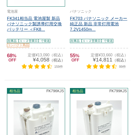
電池屋
パナソニック
FK341相当品 電池屋製 新品
FK703 パナソニック メーカー
パナソニック製誘導灯用交換
純正品 新品 非常灯用電池
バッテリー ＜FK8...
7.2V1450m...
在庫品【１～２営業日】で発送
在庫品【１～２営業日】で発送
コンパクト商品
68
定価¥13,090（税込）
55
定価¥33,660（税込）
%
%
¥4,058
¥14,811
OFF
（税込）
OFF
（税込）
159件
99件
相当品
FK796KJS
相当品
FK799KJS