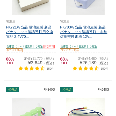
電池屋
電池屋
FK721相当品 電池屋製 新品
FK783相当品 電池屋製 新品
パナソニック製誘導灯用交換
パナソニック製誘導灯・非常
電池 2.4V70...
灯用交換電池 12V...
在庫品【１～２営業日】で発送
代引不可
在庫品【１～２営業日】で発送
ネコポス商品
コンパクト商品
68
定価¥11,770（税込）
68
定価¥84,480（税込）
%
%
¥3,649
¥26,189
OFF
（税込）
OFF
（税込）
159件
159件
相当品
FK840S
相当品
FK648S