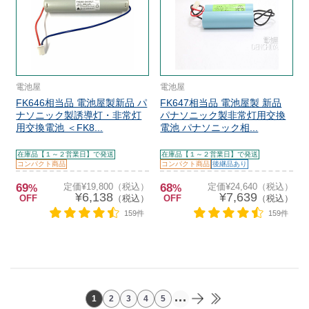
電池屋
電池屋
FK646相当品 電池屋製新品 パ
FK647相当品 電池屋製 新品
ナソニック製誘導灯・非常灯
パナソニック製非常灯用交換
用交換電池 ＜FK8...
電池 パナソニック相...
在庫品【１～２営業日】で発送
在庫品【１～２営業日】で発送
コンパクト商品
コンパクト商品
後継品あり
69
定価¥19,800（税込）
68
定価¥24,640（税込）
%
%
¥6,138
¥7,639
OFF
（税込）
OFF
（税込）
159件
159件
...
1
2
3
4
5