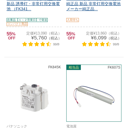
新品 誘導灯・非常灯用交換電
純正品 新品 非常灯用交換電池
池 （FK341...
メーカー純正品...
在庫品【１～２営業日】で発送
入荷待ち
コンパクト商品
55
定価¥13,090（税込）
55
定価¥13,860（税込）
%
%
¥5,760
¥6,099
OFF
（税込）
OFF
（税込）
99件
99件
FK845K
相当品
FK607S
パナソニック
電池屋