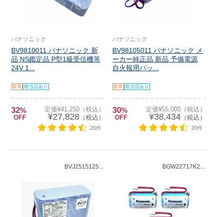
パナソニック
パナソニック
BV9810011 パナソニック 新
BV98105011 パナソニック メ
品 NS鑑定品 P型1級受信機等
ーカー純正品 新品 予備電源
24V 1...
自火報用バッ...
取寄
相当品あり
取寄
相当品あり
32
定価¥41,250（税込）
30
定価¥55,000（税込）
%
%
¥27,828
¥38,434
OFF
（税込）
OFF
（税込）
20件
20件
BVJ2515125...
BGW22717K2...