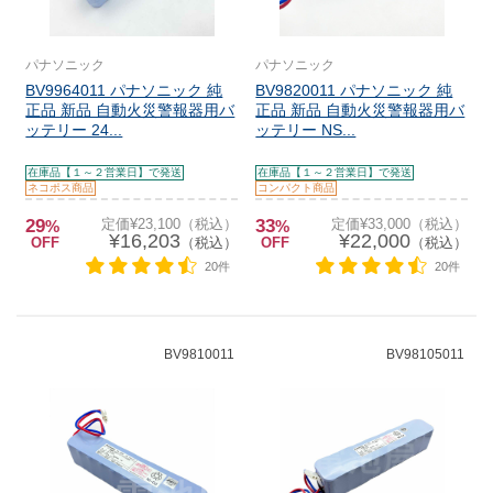
パナソニック
パナソニック
BV9964011 パナソニック 純
BV9820011 パナソニック 純
正品 新品 自動火災警報器用バ
正品 新品 自動火災警報器用バ
ッテリー 24...
ッテリー NS...
在庫品【１～２営業日】で発送
在庫品【１～２営業日】で発送
ネコポス商品
コンパクト商品
29
定価¥23,100（税込）
33
定価¥33,000（税込）
%
%
¥16,203
¥22,000
OFF
（税込）
OFF
（税込）
20件
20件
BV9810011
BV98105011