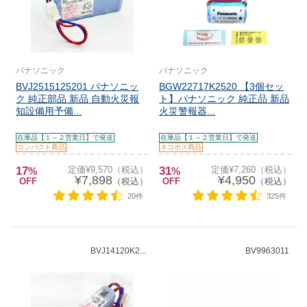
パナソニック
パナソニック
BVJ2515125201 パナソニッ
BGW22717K2520 【3個セッ
ク 純正部品 新品 自動火災報
ト】パナソニック 純正品 新品
知設備用予備...
火災警報器...
在庫品【１～２営業日】で発送
在庫品【１～２営業日】で発送
コンパクト商品
ネコポス商品
17
定価¥9,570（税込）
31
定価¥7,260（税込）
%
%
¥7,898
¥4,950
OFF
（税込）
OFF
（税込）
20件
325件
BVJ14120K2...
BV9963011