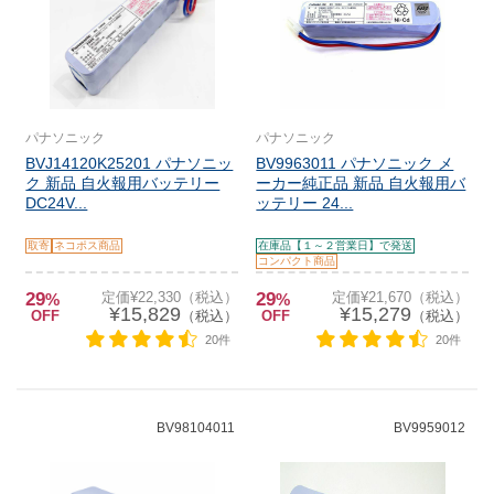
パナソニック
パナソニック
BVJ14120K25201 パナソニッ
BV9963011 パナソニック メ
ク 新品 自火報用バッテリー
ーカー純正品 新品 自火報用バ
DC24V...
ッテリー 24...
取寄
ネコポス商品
在庫品【１～２営業日】で発送
コンパクト商品
29
定価¥22,330（税込）
29
定価¥21,670（税込）
%
%
¥15,829
¥15,279
OFF
（税込）
OFF
（税込）
20件
20件
BV98104011
BV9959012