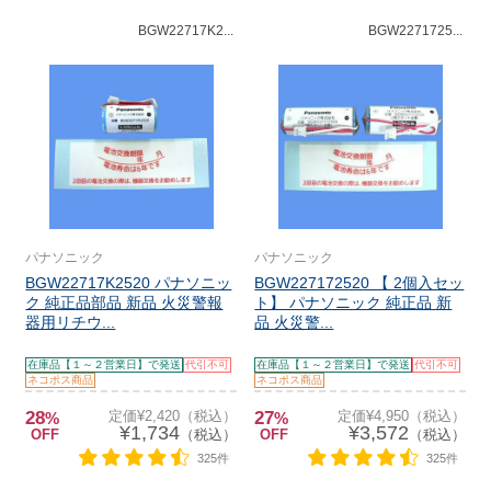
BGW22717K2...
BGW2271725...
パナソニック
パナソニック
BGW22717K2520 パナソニッ
BGW227172520 【 2個入セッ
ク 純正品部品 新品 火災警報
ト】 パナソニック 純正品 新
器用リチウ...
品 火災警...
在庫品【１～２営業日】で発送
代引不可
在庫品【１～２営業日】で発送
代引不可
ネコポス商品
ネコポス商品
28
定価¥2,420（税込）
27
定価¥4,950（税込）
%
%
¥1,734
¥3,572
OFF
（税込）
OFF
（税込）
325件
325件