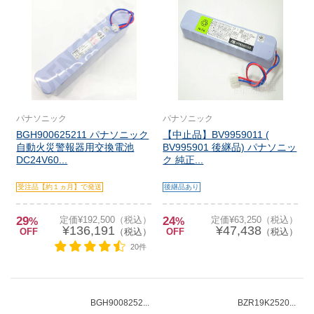
パナソニック
パナソニック
BGH900625211 パナソニック
【中止品】BV9959011 (
自動火災警報器用交換電池
BV995901 後継品) パナソニッ
DC24V60...
ク 純正...
受注品【約１ヵ月】で発送
後継品あり
29
定価¥192,500（税込）
24
定価¥63,250（税込）
%
%
¥136,191
¥47,438
OFF
（税込）
OFF
（税込）
20件
BGH9008252...
BZR19K2520...