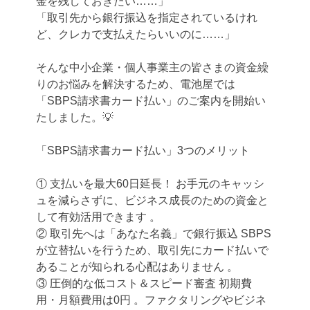
金を残しておきたい……」
「取引先から銀行振込を指定されているけれ
ど、クレカで支払えたらいいのに……」
そんな中小企業・個人事業主の皆さまの資金繰
りのお悩みを解決するため、電池屋では
「SBPS請求書カード払い」のご案内を開始い
たしました。💡
「SBPS請求書カード払い」3つのメリット
① 支払いを最大60日延長！ お手元のキャッシ
ュを減らさずに、ビジネス成長のための資金と
して有効活用できます 。
② 取引先へは「あなた名義」で銀行振込 SBPS
が立替払いを行うため、取引先にカード払いで
あることが知られる心配はありません 。
③ 圧倒的な低コスト＆スピード審査 初期費
用・月額費用は0円 。ファクタリングやビジネ