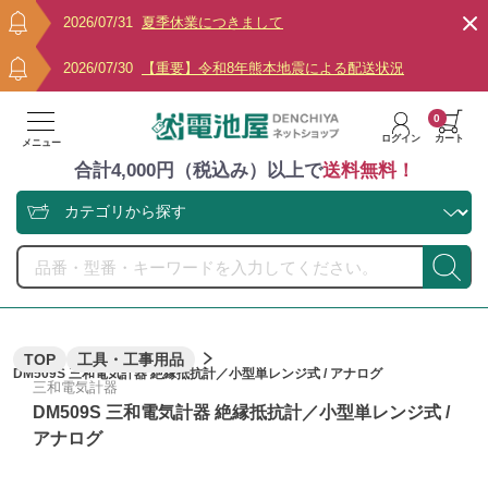
2026/07/31
夏季休業につきまして
2026/07/30
【重要】令和8年熊本地震による配送状況
0
ログイン
カート
メニュー
合計4,000円（税込み）以上で
送料無料！
TOP
工具・工事用品
DM509S 三和電気計器 絶縁抵抗計／小型単レンジ式 / アナログ
三和電気計器
DM509S 三和電気計器 絶縁抵抗計／小型単レンジ式 /
アナログ