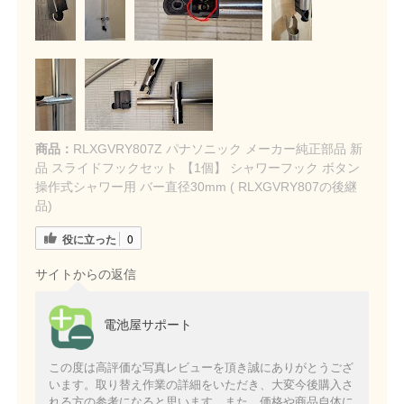
商品：
RLXGVRY807Z パナソニック メーカー純正部品 新
品 スライドフックセット 【1個】 シャワーフック ボタン
操作式シャワー用 バー直径30mm ( RLXGVRY807の後継
品)
役に立った
0
サイトからの返信
電池屋サポート
この度は高評価な写真レビューを頂き誠にありがとうござ
います。取り替え作業の詳細をいただき、大変今後購入さ
れる方の参考になると思います。また、価格や商品自体に