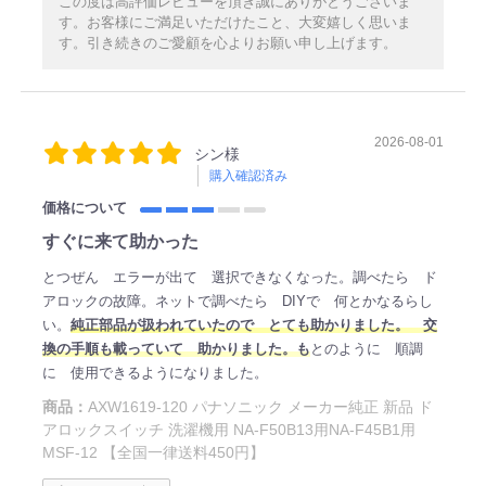
この度は高評価レビューを頂き誠にありがとうございま
す。お客様にご満足いただけたこと、大変嬉しく思いま
す。引き続きのご愛顧を心よりお願い申し上げます。
2026-08-01
シン様
購入確認済み
価格について
すぐに来て助かった
とつぜん エラーが出て 選択できなくなった。調べたら ド
アロックの故障。ネットで調べたら DIYで 何とかなるらし
い。
純正部品が扱われていたので とても助かりました。 交
換の手順も載っていて 助かりました。も
とのように 順調
に 使用できるようになりました。
商品：
AXW1619-120 パナソニック メーカー純正 新品 ド
アロックスイッチ 洗濯機用 NA-F50B13用NA-F45B1用
MSF-12 【全国一律送料450円】