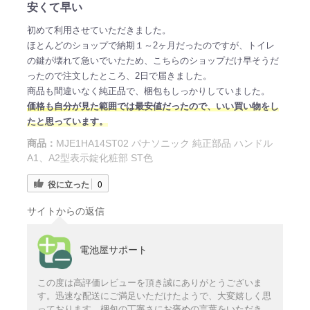
安くて早い
初めて利用させていただきました。
ほとんどのショップで納期１～2ヶ月だったのですが、トイレ
の鍵が壊れて急いでいたため、こちらのショップだけ早そうだ
ったので注文したところ、2日で届きました。
商品も間違いなく純正品で、梱包もしっかりしていました。
価格も自分が見た範囲では最安値だったので、いい買い物をし
たと思っています。
商品：
MJE1HA14ST02 パナソニック 純正部品 ハンドル
A1、A2型表示錠化粧部 ST色
役に立った
0
サイトからの返信
電池屋サポート
この度は高評価レビューを頂き誠にありがとうございま
す。迅速な配送にご満足いただけたようで、大変嬉しく思
っております。梱包の丁寧さにお褒めの言葉をいただき、