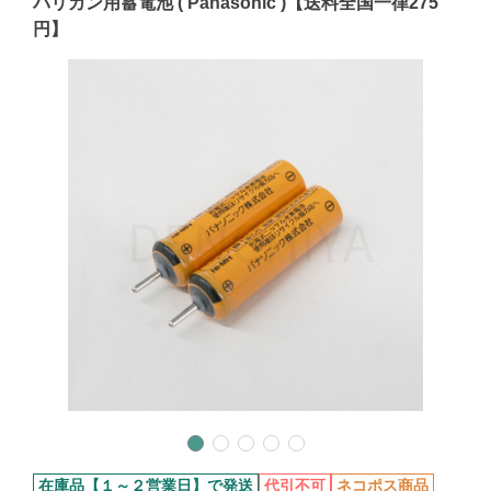
バリカン用蓄電池 ( Panasonic )【送料全国一律275
円】
在庫品【１～２営業日】で発送
代引不可
ネコポス商品