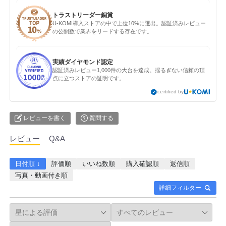
トラストリーダー銅賞
U-KOMI導入ストアの中で上位10%に選出。認証済みレビュー
の公開数で業界をリードする存在です。
実績ダイヤモンド認定
認証済みレビュー1,000件の大台を達成。揺るぎない信頼の頂
点に立つストアの証明です。
certified by
レビューを書く
質問する
レビュー
Q&A
日付順 ↓
評価順
いいね数順
購入確認順
返信順
写真・動画付き順
詳細フィルター