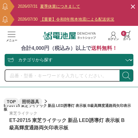
2026/07/31
夏季休業につきまして
2026/07/30
【重要】令和8年熊本地震による配送状況
0
ログイン
カート
メニュー
合計4,000円（税込み）以上で
送料無料！
TOP
照明器具
ET-20715 東芝ライテック 新品 LED誘導灯 表示板 B級高輝度通路両矢印表示
板
東芝ライテック
ET-20715 東芝ライテック 新品 LED誘導灯 表示板 B
級高輝度通路両矢印表示板