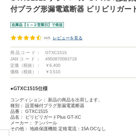
付プラグ形漏電遮断器 ビリビリガードP
在庫品【１～２営業日】で発送
レビューを見る
44件
商品コード：
GTXC1515
JANコード：
4950870083718
定価（税抜）：
￥6,400
価格（税抜）：
￥3,510
●GTXC1515仕様
コンディション：
新品の商品を出荷します。
種別：
設置極付プラグ形漏電遮断器
品番：
GTXC1515
品名：
ビリビリガードPlus GT-XC
メーカー：
テンパール
その他：
地絡保護機能 定格電流：15A OCなし