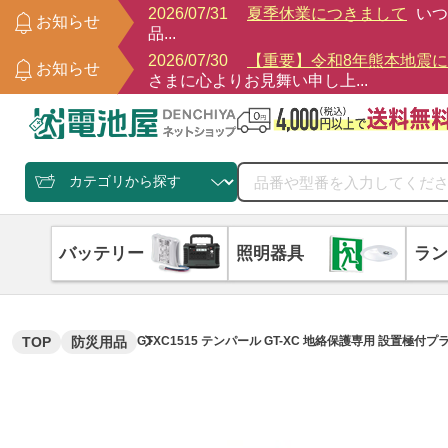
2026/07/31
夏季休業につきまして
いつ
お知らせ
品...
2026/07/30
【重要】令和8年熊本地震
お知らせ
さまに心よりお見舞い申し上...
バッテリー
照明器具
ラン
TOP
防災用品
GTXC1515 テンパール GT-XC 地絡保護専用 設置極付