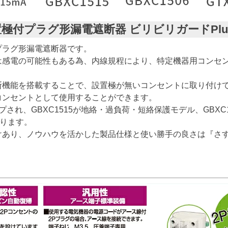
置極付プラグ形漏電遮断器 ビリビリガードPlus 
プラグ形漏電遮断器です。
は感電の可能性もある為、内線規程により、特定機器用コンセ
遮断機能を搭載することで、設置極が無いコンセントに取り付け
コンセントとして使用することができます。
プされ、GBXC1515が地絡・過負荷・短絡保護モデル、GBX
なります。
けあり、ノウハウを活かした製品仕様と使い勝手の良さは『さ