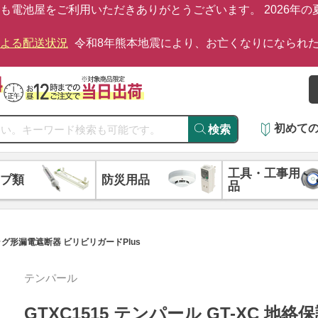
も電池屋をご利用いただきありがとうございます。 2026年
による配送状況
令和8年熊本地震により、お亡くなりになられ
初めて
検索
工具・工事用
プ類
防災用品
品
プラグ形漏電遮断器 ビリビリガードPlus
テンパール
GTXC1515 テンパール GT-XC 地