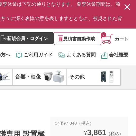
の夏季休業は下記の通りとなります。 夏季休業期間は、商
た方々に深く哀悼の意を表しますとともに、被災された皆
0
新規会員・ログイン
見積書自動作成
カート
の方へ
ご利用ガイド
よくある質問
会社概要
音響・映像
その他
定価¥7,040（税込）
3,861
¥
絡保護専用 設置極
（税込）