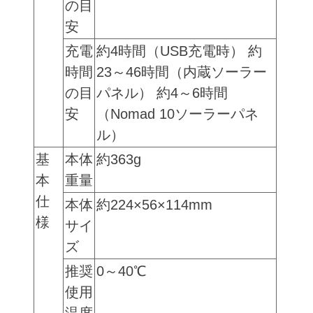
の目
安
充電
約4時間（USB充電時） 約
時間
23～46時間（内蔵ソーラー
の目
パネル） 約4～6時間
安
（Nomad 10ソーラーパネ
ル）
基
本体
約363g
本
重量
仕
本体
約224×56×114mm
様
サイ
ズ
推奨
0～40℃
使用