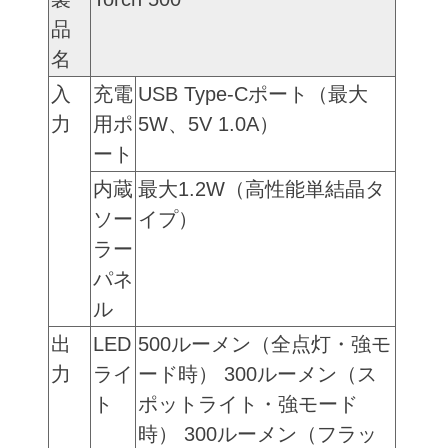
品
名
入
充電
USB Type-Cポート（最大
力
用ポ
5W、5V 1.0A）
ート
内蔵
最大1.2W（高性能単結晶タ
ソー
イプ）
ラー
パネ
ル
出
LED
500ルーメン（全点灯・強モ
力
ライ
ード時） 300ルーメン（ス
ト
ポットライト・強モード
時） 300ルーメン（フラッ