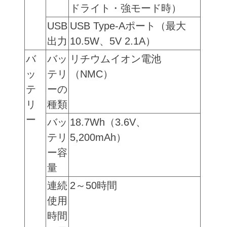
ドライト・強モード時）
USB
USB Type-Aポート（最大
出力
10.5W、5V 2.1A）
バ
バッ
リチウムイオン電池
ッ
テリ
（NMC）
テ
ーの
リ
種類
ー
バッ
18.7Wh（3.6V、
テリ
5,200mAh）
ー容
量
連続
2～50時間
使用
時間