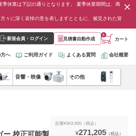
の夏季休業は下記の通りとなります。 夏季休業期間は、商
た方々に深く哀悼の意を表しますとともに、被災された皆
0
新規会員・ログイン
見積書自動作成
カート
の方へ
ご利用ガイド
よくある質問
会社概要
音響・映像
その他
定価¥363,000（税込）
271,205
¥
ロガー 校正可能製
（税込）