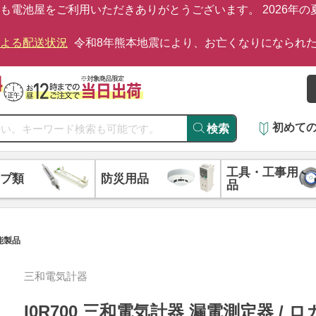
も電池屋をご利用いただきありがとうございます。 2026年
による配送状況
令和8年熊本地震により、お亡くなりになられ
初めて
検索
工具・工事用
プ類
防災用品
品
可能製品
三和電気計器
I0R700 三和電気計器 漏電測定器 / 