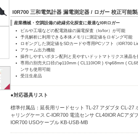
I0R700 三和電気計器 漏電測定器 / ロガー 校正可能
産業機械・空調設備の絶縁劣化探査に最適なI0Rロガー
ビルや工場などの配電路線の漏電探査（Io/Ior）が可能
予兆解析に利用できる本体メモリに測定値をロギング可能
ロギングした測定値をSDカードや専用PCソフト（I0R700 Li
アラーム出力機能
操作しやすいボタン配列と見やすいドットマトリクス液晶を
専用の別売大口径のφ110mm ( CL110IOR ) やφ68mm ( C
ンサも使用可能
受注生産品
●対応器具リスト
標準付属品：延長用リードセット TL-27 アダプタ CL-27 ホル
ャリングケース C-IOR700 電流センサ CL40IOR ACアダ
IOR700 USOケーブル KB-USB-MB