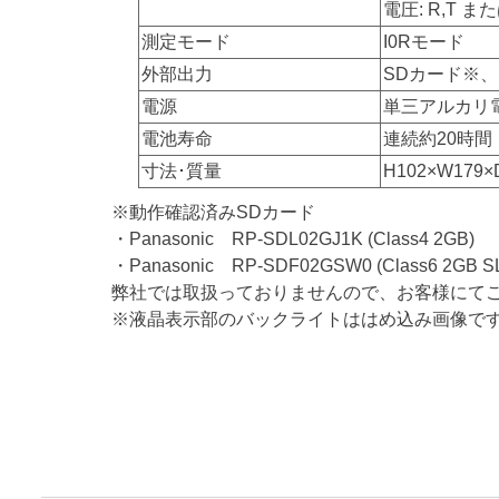
電圧: R,T ま
測定モード
I0Rモード
外部出力
SDカード※、
電源
単三アルカリ電池
電池寿命
連続約20時間
寸法･質量
H102×W179×
※動作確認済みSDカード
・Panasonic RP-SDL02GJ1K (Class4 2GB)
・Panasonic RP-SDF02GSW0 (Class6 2GB S
弊社では取扱っておりませんので、お客様にて
※液晶表示部のバックライトははめ込み画像で