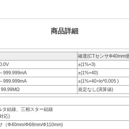
商品詳細
確度(CTセンサΦ40mm
0.0V
±(1%+3)
～999.999mA
±(1%+40)
～999.999mA
±(1%+40+Io*0.005 )
99.99MΩ
規定なし(演算値)
ルタ結線、三相スター結線
対応)
サ（Φ40mm/Φ68mm/Φ110mm)