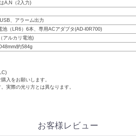
たはA,N（2入力)
USB、アラーム出力
（LR6）6本、専用ACアダプタ(AD-I0R700)
（アルカリ電池)
D48mm/約584g
LC)
ご購入をお願いします。
す。実際の光り方とは異なります。
お客様レビュー