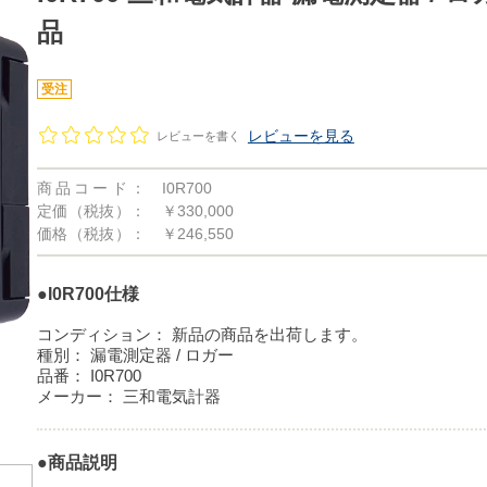
品
受注
レビューを見る
レビューを書く
商品コード：
I0R700
定価（税抜）：
￥330,000
価格（税抜）：
￥246,550
●I0R700仕様
コンディション：
新品の商品を出荷します。
種別：
漏電測定器 / ロガー
品番：
I0R700
メーカー：
三和電気計器
●商品説明