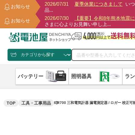
2026/07/31
夏季休業につきまして
いつ
お知らせ
品...
2026/07/30
【重要】令和8年熊本地震
お知らせ
さまに心よりお見舞い申し上...
バッテリー
照明器具
ラン
TOP
工具・工事用品
I0R700 三和電気計器 漏電測定器 / ロガー 校正