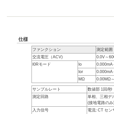
仕様
ファンクション
測定範囲
交流電圧（ACV)
0.0V～60
I0Rモード
Io
0.000mA
Ior
0.000mA
MΩ
0.00MΩ～
サンプルレート
数値部 1回/秒
測定回路
単相、三相デ
(接地電路のみ
入力信号
電流: CT セン