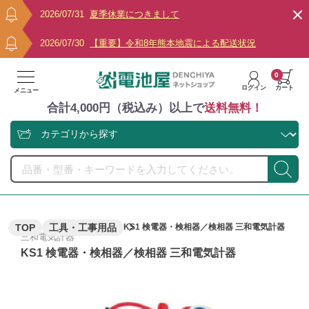
2026/07/31
夏季休業につきまして
2026/07/30
【重要】令和8年熊本地震による配送状況
0
ログイン
カート
メニュー
合計4,000円（税込み）以上で
送料無料！
TOP
工具・工事用品
KS1 検電器・検相器／検相器 三和電気計器
三和電気計器
KS1 検電器・検相器／検相器 三和電気計器