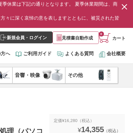
の夏季休業は下記の通りとなります。 夏季休業期間は、商
た方々に深く哀悼の意を表しますとともに、被災された皆
0
新規会員・ログイン
見積書自動作成
カート
の方へ
ご利用ガイド
よくある質問
会社概要
音響・映像
その他
定価¥16,280（税込）
14,355
¥
タ処理（パソコ
（税込）