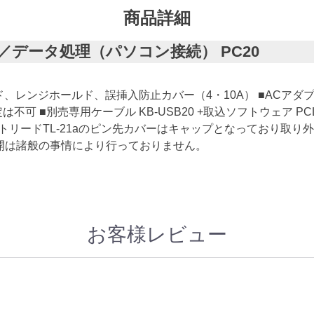
商品詳細
データ処理（パソコン接続） PC20
ールド、レンジホールド、誤挿入防止カバー（4・10A） ■ACア
 ■別売専用ケーブル KB-USB20 +取込ソフトウェア PCL
テストリードTL-21aのピン先カバーはキャップとなっており取
の公開は諸般の事情により行っておりません。
お客様レビュー