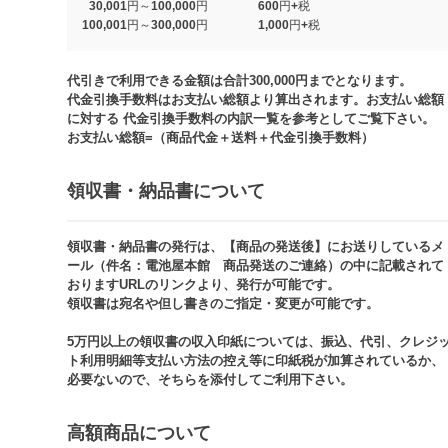
30,001円～100,000円
600円+税
100,001円～300,000円
1,000円+税​
代引きで利用できる金額は合計300,000円までとなります。
代金引換手数料はお支払い総額より算出されます。お支払い総額
に対する 代金引換手数料の内訳一覧を参考としてご覧下さい。​
お支払い総額=（商品代金＋送料＋代金引換手数料）​
領収書・納品書について​
領収書・納品書の発行は、【商品の発送後】にお送りしているメ
ール（件名：電池屋本館 商品発送のご連絡）の中に記載されて
おりますURLのリンクより、発行が可能です。
領収書は宛名や但し書きのご指定・変更が可能です。​​
5万円以上の領収書の収入印紙については、振込、代引、クレジ
ト利用明細等支払い方法の控え等に印紙税が加算されているか、
必要ないので、そちらを添付してご利用下さい。
高額商品について​