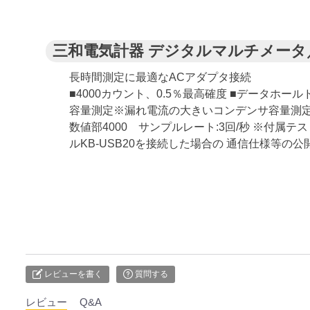
三和電気計器 デジタルマルチメータ／
長時間測定に最適なACアダプタ接続
■4000カウント、0.5％最高確度 ■データホ
容量測定※漏れ電流の大きいコンデンサ容量測定は不可
数値部4000 サンプルレート:3回/秒 ※付属
ルKB-USB20を接続した場合の 通信仕様等
レビューを書く
質問する
レビュー
Q&A