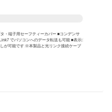
ダプタ・端子用セーフティーカバー ■コンデンサ
ink7 でパソコンへのデータ転送も可能 ■表示:
り外しが可能です ※本製品と光リンク接続ケーブ