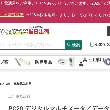
も電池屋をご利用いただきありがとうございます。 2026年
による配送状況
令和8年熊本地震により、お亡くなりになられ
初めて
検索
工具・工事用
プ類
防災用品
品
コン接続） 三和電気計器
三和電気計器
PC20 デジタルマルチメータ／デー