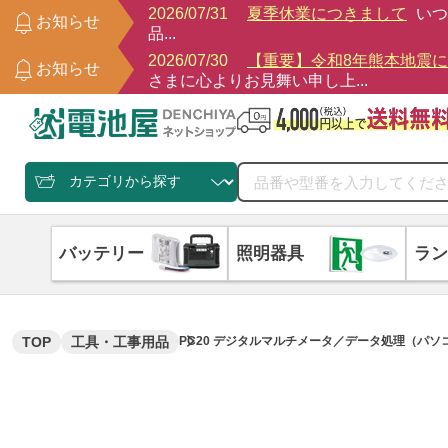
2026/07/31
夏季休業につきまして
いつ
お知らせ
品...
2026/07/30
【重要】令和8年熊本地震
お知らせ
さまに心よりお見舞い申し上...
バッテリー
照明器具
ラン
TOP
工具・工事用品
PC20 デジタルマルチメータ／データ処理（パソ