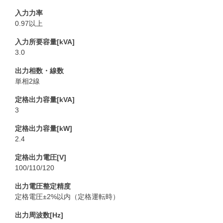
入力力率
0.97以上
入力所要容量[kVA]
3.0
出力相数・線数
単相2線
定格出力容量[kVA]
3
定格出力容量[kW]
2.4
定格出力電圧[V]
100/110/120
出力電圧整定精度
定格電圧±2%以内（定格運転時）
出力周波数[Hz]