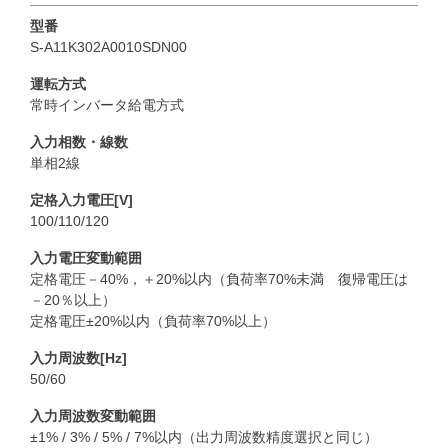
型番
S-A11K302A0010SDN00
運転方式
常時インバータ給電方式
入力相数・線数
単相2線
定格入力電圧[V]
100/110/120
入力電圧変動範囲
定格電圧－40%，＋20%以内（負荷率70%未満 復帰電圧は
－20％以上）
定格電圧±20%以内（負荷率70%以上）
入力周波数[Hz]
50/60
入力周波数変動範囲
±1% / 3% / 5% / 7%以内（出力周波数精度選択と同じ）