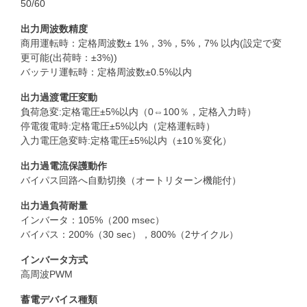
50/60
出力周波数精度
商用運転時：定格周波数± 1%，3%，5%，7% 以内(設定で変
更可能(出荷時：±3%))
バッテリ運転時：定格周波数±0.5%以内
出力過渡電圧変動
負荷急変:定格電圧±5%以内（0⇔100％，定格入力時）
停電復電時:定格電圧±5%以内（定格運転時）
入力電圧急変時:定格電圧±5%以内（±10％変化）
出力過電流保護動作
バイパス回路へ自動切換（オートリターン機能付）
出力過負荷耐量
インバータ：105%（200 msec）
バイパス：200%（30 sec），800%（2サイクル）
インバータ方式
高周波PWM
蓄電デバイス種類