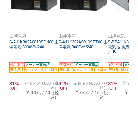
山洋電気
山洋電気
山洋電気
S-A11K302A0010SDN00 山
S-A11K302A0010SDT00 山
S-BPA11K302B
洋電気 3000VA/240...
洋電気 3000VA/240...
電気 交換用バ
ク B...
代引不可
メーカー直送品
代引不可
メーカー直送品
代引不可
メーカー
受注品【約１～２ヵ月】で発送
受注品【約１～２ヵ月】で発送
受注品【約１～２
31
31
31
%
定価￥644,600（税
%
定価￥644,600（税
%
定価￥21
込）
込）
OFF
OFF
OFF
￥444,774
￥444,774
￥150
（税
（税
込）
込）