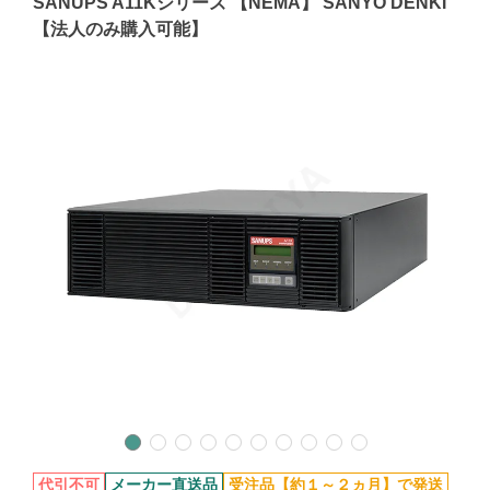
SANUPS A11Kシリーズ 【NEMA】 SANYO DENKI
【法人のみ購入可能】
代引不可
メーカー直送品
受注品【約１～２ヵ月】で発送