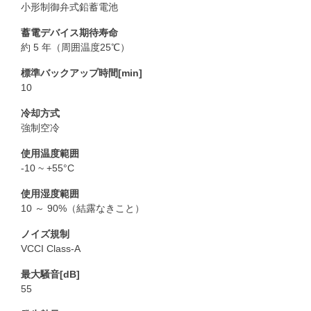
小形制御弁式鉛蓄電池
蓄電デバイス期待寿命
約 5 年（周囲温度25℃）
標準バックアップ時間[min]
10
冷却方式
強制空冷
使用温度範囲
-10 ~ +55°C
使用湿度範囲
10 ～ 90%（結露なきこと）
ノイズ規制
VCCI Class-A
最大騒音[dB]
55