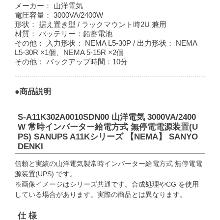
メーカー：
山洋電気
電圧容量：
3000VA/2400W
形状：
据え置き型 / ラックマウント時2U 兼用
材質：
バッテリー：鉛蓄電池
その他：
入力形状： NEMA L5-30P / 出力形状： NEMA
L5-30R ×1個、NEMA 5-15R ×2個
その他：
バックアップ時間：10分
●商品説明
S-A11K302A0010SDN00 山洋電気 3000VA/2400
W 常時インバーター給電方式 無停電電源装置(U
PS) SANUPS A11Kシリーズ 【NEMA】 SANYO
DENKI
信頼と実績の山洋電気製常時インバーター給電方式 無停電電
源装置(UPS) です。
※画像イメージはシリーズ共通です。合成処理やCG を使用
している場合があります。実際の商品とは異なります。
仕 様