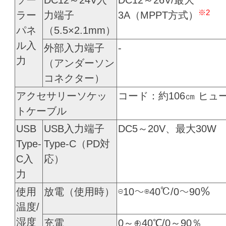
ソー
DC12～24V入
DC12～26V/最大
※2
ラー
力端子
3A（MPPT方式）
パネ
（5.5×2.1mm）
ル入
外部入力端子
-
力
（アンダーソン
コネクター）
アクセサリーソケッ
コード：約106㎝ ヒュー
トケーブル
USB
USB入力端子
DC5～20V、最大30W
Type-
Type-C（PD対
C入
応）
力
使用
放電（使用時）
⊖10～⊕40℃/0～90％
温度/
湿度
充電
0～⊕40℃/0～90％