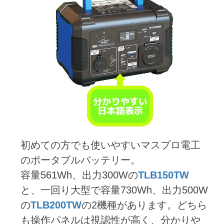
初めての方でも使いやすいマスプロ電工
のポータブルバッテリー。
容量561Wh、出力300Wの
TLB150TW
と、一回り大型で容量730Wh、出力500W
の
TLB200TW
の2機種があります。どちら
も操作パネルは視認性が高く、分かりや