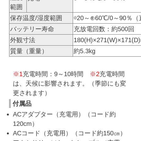
範囲
保存温度/湿度範囲
⊖20～⊕60℃/0～9
バッテリー寿命
充放電回数：約500回
外観寸法
180(H)×271(W)×171(D
質量（重量）
約5.3kg
※1
充電時間：9～10時間
※2
充電時間
は、天候に影響されます。（季節にも変
更されます）
付属品
ACアダプター（充電用）（コード約
120cm）
ACコード（充電用）（コード約150㎝）