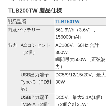
TLB200TW 製品仕様
製品型番
TLB150TW
内蔵バッテリー
561.6Wh（3.6V）、
156000mAh
出力
ACコンセント
AC100V、60Hz:合計
（2個）
300W、
瞬間最大500W（正弦
力）
USB出力端子
DC5/9/12/15/20V、最大
Type-C（PD対
30W
応）
USB出力端子
DC5V、最大3.1A(1個)
Type-A（2個）
（2個合計31W）