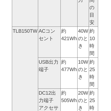
の
目
安
TLB150TW
ACコン
約
40W
約
セント
421Wh
のと
10
き
時
間
USB出力
約
10W
約
端子
477Wh
のと
25
き
時
間
DC12出
約
20W
約
力端子
505Wh
のと
25
アクセサ
き
時