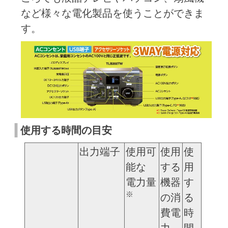
など様々な電化製品を使うことができま
す。
使用する時間の目安
出力端子
使用可
使用
使
能な
する
用
電力量
機器
す
※
の消
る
費電
時
力
間