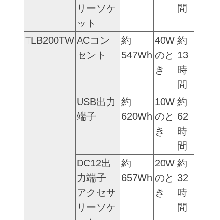
リーソケ
間
ット
TLB200TW
ACコン
約
40W
約
セント
547Wh
のと
13
き
時
間
USB出力
約
10W
約
端子
620Wh
のと
62
き
時
間
DC12出
約
20W
約
力端子
657Wh
のと
32
アクセサ
き
時
リーソケ
間