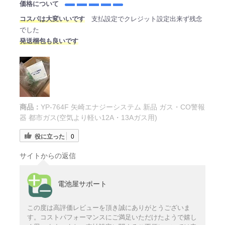
価格について
コスパは大変いいです
支払設定でクレジット設定出来ず残念
でした
発送梱包も良いです
商品：
YP-764F 矢崎エナジーシステム 新品 ガス・CO警報
器 都市ガス(空気より軽い12A・13Aガス用)
役に立った
0
サイトからの返信
電池屋サポート
この度は高評価レビューを頂き誠にありがとうございま
す。コストパフォーマンスにご満足いただけたようで嬉し