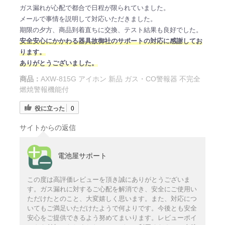
ガス漏れが心配で都合で日程が限られていました。
メールで事情を説明して対応いただきました。
期限の夕方、商品到着直ちに交換、テスト結果も良好でした。
安全安心にかかわる器具故御社のサポートの対応に感謝してお
ります。
ありがとうございました。
商品：
AXW-815G アイホン 新品 ガス・CO警報器 不完全
燃焼警報機能付
役に立った
0
サイトからの返信
電池屋サポート
この度は高評価レビューを頂き誠にありがとうございま
す。ガス漏れに対するご心配を解消でき、安全にご使用い
ただけたとのこと、大変嬉しく思います。また、対応につ
いてもご満足いただけたようで何よりです。今後とも安全
安心をご提供できるよう努めてまいります。レビューポイ