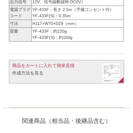
出力信号
12V、信号線断線時 DC0V）
電源プラグ
YF-433F：長さ 2.5m（予備コンセント付）
コード
YF-433F(S)：0.35m
寸法
H117×W70×D29（mm）
質量
YF-433F：約220g
YF-433F(S)：約150g
商品をカートに入れて簡単見積​
作成方法を見る​​
関連商品（相当品・後継品含む）