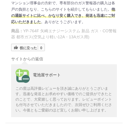
マンション理事会の方針で、専有部分のガス警報器の購入は各
戸の負担となり、こちらのサイトを紹介してもらいました。
他
の通販サイトに比べ、かなり安く購入でき、発送も迅速にご対
応いただきました
。ありがとうございます。
商品：
YP-764F 矢崎エナジーシステム 新品 ガス・CO警報
器 都市ガス(空気より軽い12A・13Aガス用)
役に立った
0
サイトからの返信
電池屋サポート
この度は高評価レビューを頂き誠にありがとうございま
す。迅速な発送とお求めやすい価格でのご提供ができたと
のことで、大変嬉しく思っております。レビューポイント
も付与させていただきましたので、次回ぜひご利用くださ
い。今後ともご愛顧のほど宜しくお願い申し上げます。