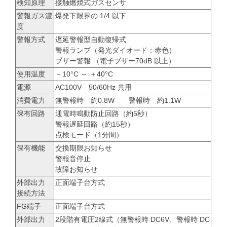
検知原理
接触燃焼式ガスセンサ
警報ガス濃
爆発下限界の 1/4 以下
度
警報方式
遅延警報型自動復帰式
警報ランプ（発光ダイオード：赤色）
ブザー警報 （電子ブザー70dB 以上）
使用温度
－10°C ～ ＋40°C
電源
AC100V 50/60Hz 共用
消費電力
無警報時 約0.8W 警報時 約1.1W
保有回路
通電時鳴動防止回路（約5秒）
警報遅延回路（約15秒）
点検モード（1分間）
保有機能
交換期限お知らせ
警報音停止
故障お知らせ
外部出力
正面端子台方式
接続方法
FG端子
正面端子台方式
外部出力
2段階有電圧2線式（無警報時 DC6V、警報時 DC