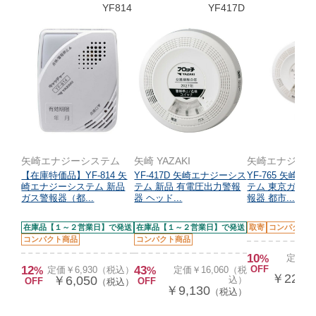
YF814
YF417D
矢崎エナジーシステム
矢崎 YAZAKI
矢崎エナジー
【在庫特価品】YF-814 矢
YF-417D 矢崎エナジーシス
YF-765 矢崎
崎エナジーシステム 新品
テム 新品 有電圧出力警報
テム 東京ガス 
ガス警報器（都...
器 ヘッド...
報器 都市...
在庫品【１～２営業日】で発送
在庫品【１～２営業日】で発送
取寄
コンパクト商
コンパクト商品
コンパクト商品
10
%
定価￥2
12
43
OFF
%
定価￥6,930（税込）
%
定価￥16,060（税
￥22,0
￥6,050
込）
OFF
OFF
（税込）
￥9,130
（税込）