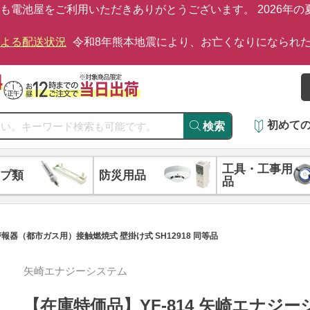
も電池屋をご利用いただきありがとうございます。 2026年
による配送状況
令和8年熊本地震により、お亡くなりになられ
初めて
検索
工具・工事用
プ類
防災用品
品
警報器（都市ガス用）接触燃焼式 壁掛け式 SH12918 同等品
矢崎エナジーシステム
【在庫特価品】YF-814 矢崎エナジー