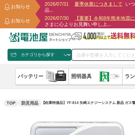
2026/07/31
夏季休業につきまして
いつ
お知らせ
品...
2026/07/30
【重要】令和8年熊本地震
お知らせ
さまに心よりお見舞い申し上...
バッテリー
照明器具
ラン
TOP
防災用品
【在庫特価品】YF-814 矢崎エナジーシステム 新品 ガス