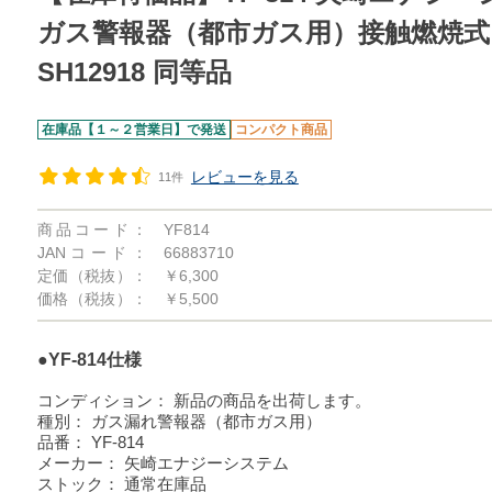
ガス警報器（都市ガス用）接触燃焼式
SH12918 同等品
在庫品【１～２営業日】で発送
コンパクト商品
レビューを見る
11件
商品コード：
YF814
JANコード：
66883710
定価（税抜）：
￥6,300
価格（税抜）：
￥5,500
●YF-814仕様
コンディション：
新品の商品を出荷します。
種別：
ガス漏れ警報器（都市ガス用）
品番：
YF-814
メーカー：
矢崎エナジーシステム
ストック：
通常在庫品