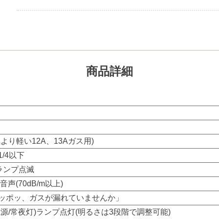
商品詳細
より軽い12A、13Aガス用)
/4以下
ランプ点滅
声(70dB/m以上)
ッポッ、ガスが漏れていませんか」
源/常夜灯)ランプ点灯(明るさは3段階で調整可能)