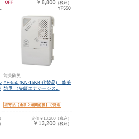
￥8,800
OFF
（税込）
..
YF550
能美防災
シ
YF-550 (KN-15KB 代替品) 能美
ガ
防災 （矢崎エナジーシス...
取寄品【通常２週間前後】で発送
込）
定価￥13,200（税込）
￥13,200
）
（税込）