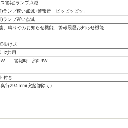
ガス警報)ランプ点滅
夜灯)ランプ速い点滅+警報音「ピッピッピッ」
灯)ランプ遅い点滅
能、鳴りやみお知らせ機能、警報履歴お知らせ機能
壁掛け式
60Hz共用
9W 警報時：約0.9W
ト付き
×奥行29.5mm(突起部除く)