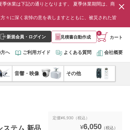
の夏季休業は下記の通りとなります。 夏季休業期間は、商
た方々に深く哀悼の意を表しますとともに、被災された皆
0
新規会員・ログイン
見積書自動作成
カート
の方へ
ご利用ガイド
よくある質問
会社概要
音響・映像
その他
定価¥6,930（税込）
6,050
¥
システム 新品
（税込）