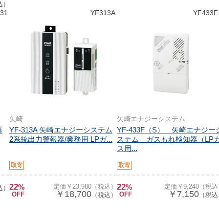
込）
31
YF313A
YF433F.
矢崎
矢崎エナジーシステム
器
YF-313A 矢崎エナジーシステム
YF-433F（S） 矢崎エナジー
2系統出力警報器/業務用 LPガ...
ステム ガスもれ検知器（LP
ス用...
取寄
取寄
22
22
%
定価￥23,980（税込）
%
定価￥9,240（税
込）
￥18,700
￥7,150
OFF
OFF
（税込）
（税込