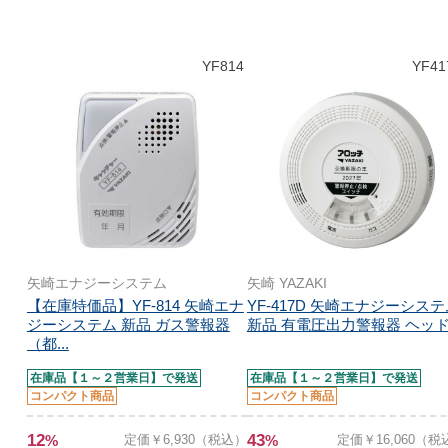
YF814
YF41
矢崎エナジーシステム
矢崎 YAZAKI
【在庫特価品】YF-814 矢崎エナ
YF-417D 矢崎エナジーシス
ジーシステム 新品 ガス警報器
新品 有電圧出力警報器 ヘッド.
（都...
在庫品【１～２営業日】で発送
在庫品【１～２営業日】で発送
コンパクト商品
コンパクト商品
12
43
%
定価￥6,930（税込）
%
定価￥16,060（税