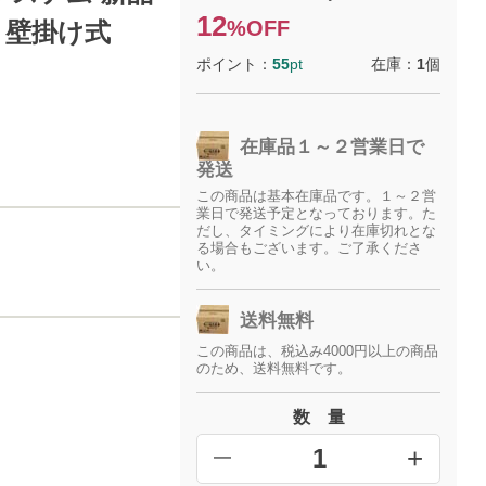
12
%OFF
 壁掛け式
ポイント：
55
pt
在庫：
1
個
在庫品１～２営業日で
発送
この商品は基本在庫品です。１～２営
業日で発送予定となっております。た
だし、タイミングにより在庫切れとな
る場合もございます。ご了承くださ
い。
送料無料
この商品は、税込み4000円以上の商品
のため、送料無料です。
数 量
+
━