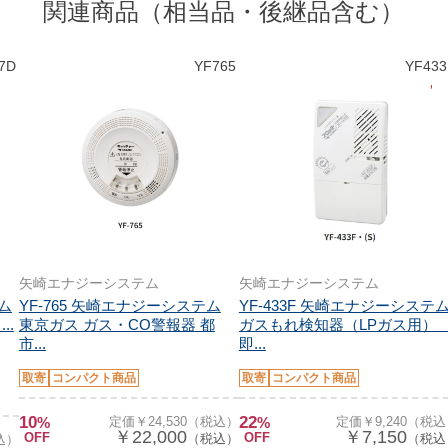
関連商品（相当品・後継品含む）
7D
YF765
YF433
矢崎エナジーシステム
矢崎エナジーシステム
テム
YF-765 矢崎エナジーシステム
YF-433F 矢崎エナジーシステ
..
東京ガス ガス・CO警報器 都
ガスもれ検知器（LPガス用
市...
即...
取寄
コンパクト商品
取寄
コンパクト商品
10
22
%
定価￥24,530（税込）
%
定価￥9,240（税
￥22,000
￥7,150
OFF
OFF
（税込）
（税込
込）