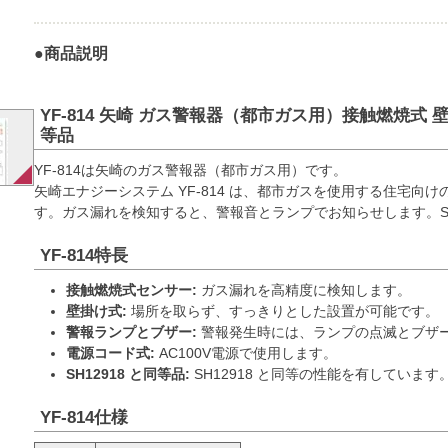
●商品説明
YF-814 矢崎 ガス警報器（都市ガス用）接触燃焼式 壁掛
等品
YF-814は矢崎のガス警報器（都市ガス用）です。
矢崎エナジーシステム YF-814 は、都市ガスを使用する住宅向
す。ガス漏れを検知すると、警報音とランプでお知らせします。SH1
YF-814特長
接触燃焼式センサー:
ガス漏れを高精度に検知します。
壁掛け式:
場所を取らず、すっきりとした設置が可能です。
警報ランプとブザー:
警報発生時には、ランプの点滅とブザ
電源コード式:
AC100V電源で使用します。
SH12918 と同等品:
SH12918 と同等の性能を有しています
YF-814仕様