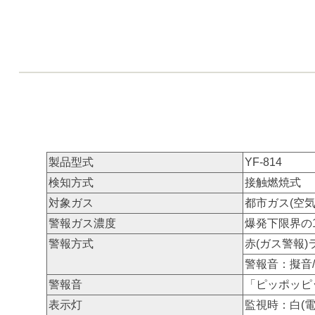
製品型式
YF-814
検知方式
接触燃焼式
対象ガス
都市ガス(空気
警報ガス濃度
爆発下限界の1
警報方式
赤(ガス警報)
警報音：擬音/音
警報音
「ピッポッピ
表示灯
監視時：白(電