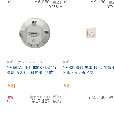
￥6,050
￥9,130
OFF
OFF
（税込）
（税
YF561A
YF4
矢崎エナジーシステム
矢崎
YF-561A （KN-60KB 代替品）
YF-431 矢崎 無電圧出力警報
矢崎 ガスもれ検知器（都市...
ビルトインタイプ
取寄
取寄
9
￥15,730
%
定価￥19,030（税込）
（税
￥17,127
OFF
（税込）