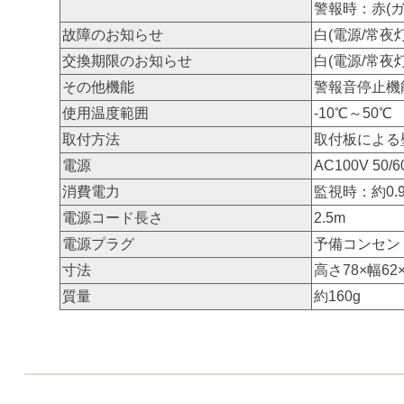
警報時：赤(
故障のお知らせ
白(電源/常
交換期限のお知らせ
白(電源/常夜
その他機能
警報音停止機
使用温度範囲
-10℃～50℃
取付方法
取付板による
電源
AC100V 50/
消費電力
監視時：約0.
電源コード長さ
2.5m
電源プラグ
予備コンセン
寸法
高さ78×幅62
質量
約160g