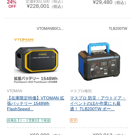
24
定価¥302,500（税込）
¥29,480
%
（税込）
¥228,001
OFF
（税込）
VTOMANB0CL...
TLB200TW
VTOMAN
マスプロ種別
【在庫限定特価】VTOMAN 拡
マスプロ 防災・アウトドア・
張バッテリー 1548Wh
イベントのほか作業にも最
FlashSpeed...
適！ TLB200TW ポー...
在庫品【１～２営業日】で発送
取寄