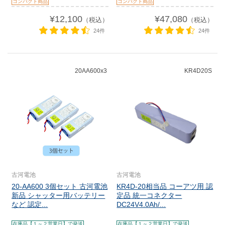
コンパクト商品
コンパクト商品
¥12,100
¥47,080
（税込）
（税込）
24件
24件
20AA600x3
KR4D20S
古河電池
古河電池
20-AA600 3個セット 古河電池
KR4D-20相当品 コーアツ用 認
新品 シャッター用バッテリー
定品 統一コネクター
など 認定...
DC24V4.0Ah/...
在庫品【１～２営業日】で発送
在庫品【１～２営業日】で発送