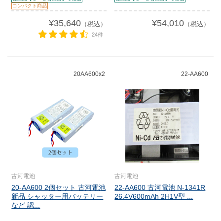
コンパクト商品
¥35,640
¥54,010
（税込）
（税込）
24件
20AA600x2
22-AA600
古河電池
古河電池
20-AA600 2個セット 古河電池
22-AA600 古河電池 N-1341R
新品 シャッター用バッテリー
26.4V600mAh 2H1V型 ...
など 認...