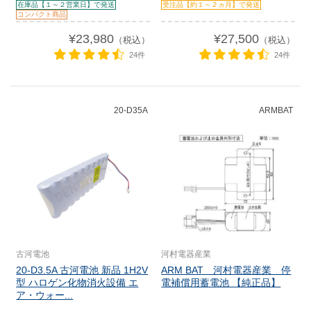
在庫品【１～２営業日】で発送
受注品【約１～２ヵ月】で発送
コンパクト商品
¥23,980
¥27,500
（税込）
（税込）
24件
24件
20-D35A
ARMBAT
古河電池
河村電器産業
20-D3.5A 古河電池 新品 1H2V
ARM BAT 河村電器産業 停
型 ハロゲン化物消火設備 エ
電補償用蓄電池 【純正品】
ア・ウォー...