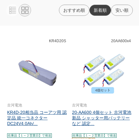
おすすめ順
新着順
安い順
KR4D20S
20AA600x4
古河電池
古河電池
KR4D-20相当品 コーアツ用 認
20-AA600 4個セット 古河電池
定品 統一コネクター
新品 シャッター用バッテリー
DC24V4.0Ah/...
など 認定...
在庫品【１～２営業日】で発送
在庫品【１～２営業日】で発送