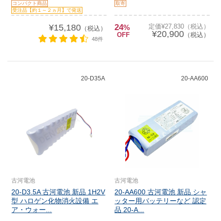
コンパクト商品
取寄
受注品【約１～２ヵ月】で発送
¥15,180
24
定価¥27,830（税込）
%
（税込）
¥20,900
OFF
（税込）
48件
20-D35A
20-AA600
古河電池
古河電池
20-D3.5A 古河電池 新品 1H2V
20-AA600 古河電池 新品 シャ
型 ハロゲン化物消火設備 エ
ッター用バッテリーなど 認定
ア・ウォー...
品 20-A...