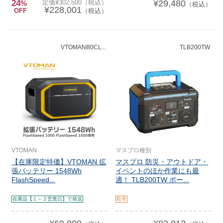
24
定価¥302,500（税込）
¥29,480
%
（税込）
¥228,001
OFF
（税込）
VTOMANB0CL...
TLB200TW
VTOMAN
マスプロ種別
【在庫限定特価】VTOMAN 拡
マスプロ 防災・アウトドア・
張バッテリー 1548Wh
イベントのほか作業にも最
FlashSpeed...
適！ TLB200TW ポー...
在庫品【１～２営業日】で発送
取寄