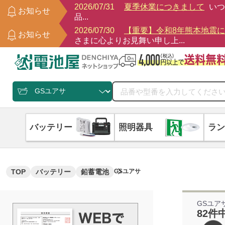
2026/07/31
夏季休業につきまして
いつ
お知らせ
品...
2026/07/30
【重要】令和8年熊本地震
お知らせ
さまに心よりお見舞い申し上...
バッテリー
照明器具
ラン
TOP
バッテリー
鉛蓄電池
GSユアサ
GSユア
82件