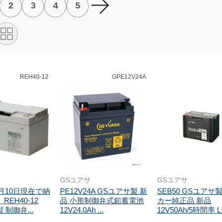
2
3
4
5
REH40-12
GPE12V24A
GSユアサ
GSユアサ
5月10日現在で納
PE12V24A GSユアサ製 新
SEB50 GSユアサ
REH40-12
品 小形制御弁式鉛蓄電池
カー純正品 新品
 制御弁...
12V24.0Ah ...
12V50Ah/5時間率 L