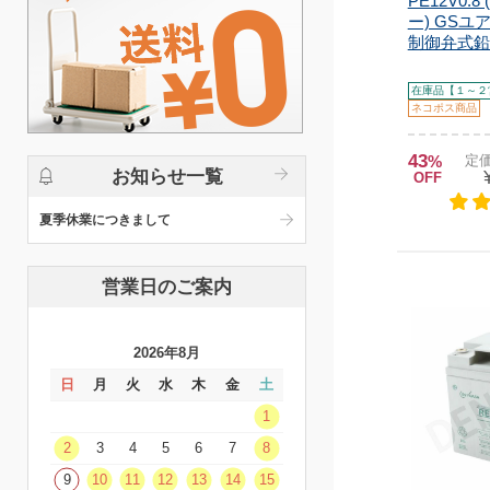
PE12V0.
ー) GSユ
制御弁式鉛蓄
在庫品【１～２
ネコポス商品
43
%
定価
お知らせ一覧
OFF
夏季休業につきまして
営業日のご案内
2026年8月
日
月
火
水
木
金
土
1
2
3
4
5
6
7
8
9
10
11
12
13
14
15