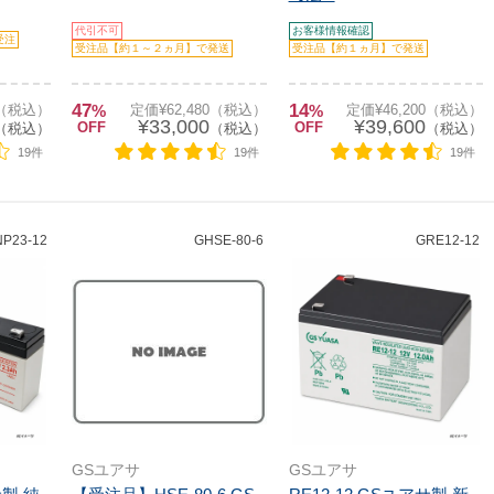
代引不可
お客様情報確認
受注
受注品【約１～２ヵ月】で発送
受注品【約１ヵ月】で発送
47
14
0（税込）
%
定価¥62,480（税込）
%
定価¥46,200（税込）
¥33,000
¥39,600
OFF
OFF
（税込）
（税込）
（税込）
19件
19件
19件
P23-12
GHSE-80-6
GRE12-12
GSユアサ
GSユアサ