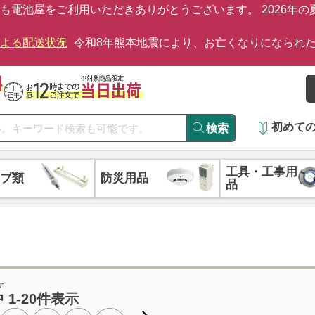
も電池屋をご利用いただきありがとうございます。 2026年
による配送状況
令和8年熊本地震により、お亡くなりになられ
初めて
検索
工具・工事用
プ類
防災用品
品
サ
中 1-20件表示