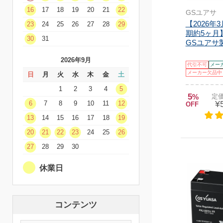
16
17
18
19
20
21
22
GSユアサ
【2026年
23
24
25
26
27
28
29
期約5ヶ月】
30
31
GSユアサ製
2026年9月
代引不可
メー
メーカー欠品中
日
月
火
水
木
金
土
1
2
3
4
5
5
%
定価
¥
6
7
8
9
10
11
12
OFF
13
14
15
16
17
18
19
20
21
22
23
24
25
26
27
28
29
30
休業日
コンテンツ