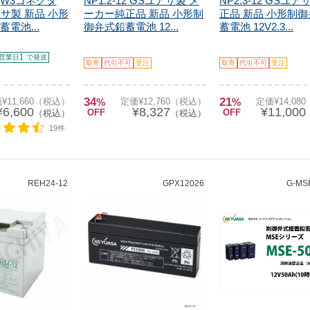
8 (W3コネクタ
NP1.2-12 GSユアサ製 メ
NP2.3-12 GSユア
アサ製 新品 小形
ーカー純正品 新品 小形制
正品 新品 小形制
電池...
御弁式鉛蓄電池 12...
蓄電池 12V2.3...
営業日】で発送
取寄
代引不可
受注
取寄
代引不可
受注
34
21
¥11,660（税込）
%
定価¥12,760（税込）
%
定価¥14,08
¥6,600
¥8,327
¥11,000
OFF
OFF
（税込）
（税込）
19件
REH24-12
GPX12026
G-MSE