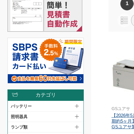
1
カテゴリ
バッテリー
GSユアサ
【2026年
照明器具
期約5ヶ月】
GSユアサ製
ランプ類