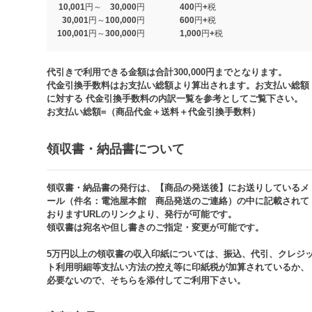
10,001円～ 30,000円
400円+税
30,001円～100,000円
600円+税
100,001円～300,000円
1,000円+税​
代引きで利用できる金額は合計300,000円までとなります。
代金引換手数料はお支払い総額より算出されます。お支払い総額
に対する 代金引換手数料の内訳一覧を参考としてご覧下さい。​
お支払い総額=（商品代金＋送料＋代金引換手数料）​
領収書・納品書について​
領収書・納品書の発行は、【商品の発送後】にお送りしているメ
ール（件名：電池屋本館 商品発送のご連絡）の中に記載されて
おりますURLのリンクより、発行が可能です。
領収書は宛名や但し書きのご指定・変更が可能です。​​
5万円以上の領収書の収入印紙については、振込、代引、クレジ
ト利用明細等支払い方法の控え等に印紙税が加算されているか、
必要ないので、そちらを添付してご利用下さい。