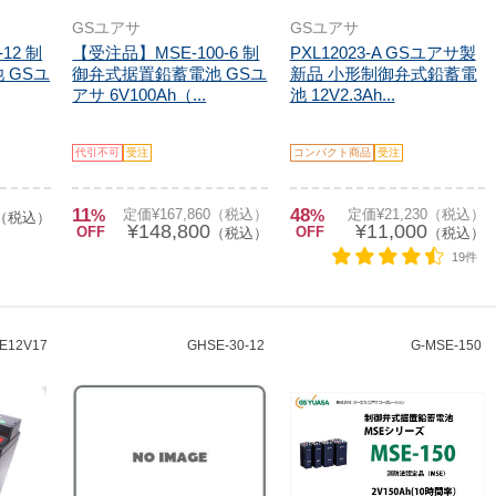
GSユアサ
GSユアサ
12 制
【受注品】MSE-100-6 制
PXL12023-A GSユアサ製
 GSユ
御弁式据置鉛蓄電池 GSユ
新品 小形制御弁式鉛蓄電
アサ 6V100Ah（...
池 12V2.3Ah...
代引不可
受注
コンパクト商品
受注
11
48
%
定価¥167,860（税込）
%
定価¥21,230（税込）
（税込）
¥148,800
¥11,000
OFF
OFF
（税込）
（税込）
19件
E12V17
GHSE-30-12
G-MSE-150