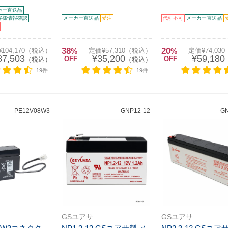
カー直送品
客様情報確認
メーカー直送品
受注
代引不可
メーカー直送品
38
20
104,170（税込）
%
定価¥57,310（税込）
%
定価¥74,03
87,503
¥35,200
¥59,180
OFF
OFF
（税込）
（税込）
19件
19件
PE12V08W3
GNP12-12
GN
GSユアサ
GSユアサ