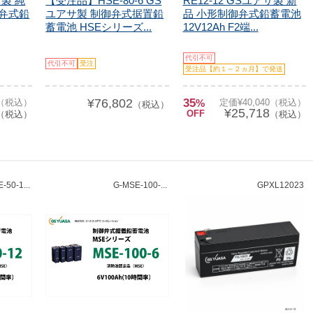
サ製 純
【受注品】HSE-80-6 GS
RE12-12 GSユアサ製 新
御弁式鉛
ユアサ製 制御弁式据置鉛
品 小形制御弁式鉛蓄電池
蓄電池 HSEシリーズ...
12V12Ah F2端...
代引不可
代引不可
受注
受注品【約１～２ヵ月】で発送
¥76,802
35
0（税込）
%
定価¥40,040（税込）
（税込）
¥25,718
OFF
（税込）
（税込）
-50-1...
G-MSE-100-...
GPXL12023