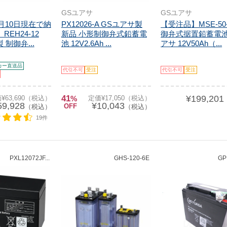
GSユアサ
GSユアサ
3月10日現在で納
PX12026-A GSユアサ製
【受注品】MSE-50-
REH24-12
新品 小形制御弁式鉛蓄電
御弁式据置鉛蓄電池
 制御弁...
池 12V2.6Ah ...
アサ 12V50Ah（...
カー直送品
代引不可
受注
代引不可
受注
41
¥199,201
¥63,690（税込）
%
定価¥17,050（税込）
59,928
¥10,043
OFF
（税込）
（税込）
19件
PXL12072JF...
GHS-120-6E
GP