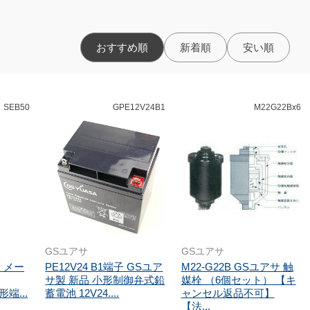
おすすめ順
新着順
安い順
SEB50
GPE12V24B1
M22G22Bx6
GSユアサ
GSユアサ
製 メー
PE12V24 B1端子 GSユア
M22-G22B GSユアサ 触
サ製 新品 小形制御弁式鉛
媒栓 （6個セット） 【キ
形端...
蓄電池 12V24....
ャンセル返品不可】
【法...