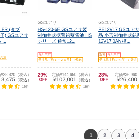
GSユアサ
GSユアサ
J FR (タブ
HS-120-6E GSユアサ製
PE12V17 GSユア
端子) GSユアサ
制御弁式据置鉛蓄電池 HS
品 小形制御弁式鉛
...
シリーズ 通常12...
12V17.0Ah 標...
代引不可
取寄
代引不可
受注
受注品【約１～２ヵ月】で発送
受注品【約２ヵ月】で発送
29
28
¥28,820（税込）
%
定価¥144,650（税込）
%
定価¥36,96
13,475
¥102,001
¥26,400
OFF
OFF
（税込）
（税込）
19件
19件
1
2
3
4