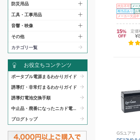
防災用品
代引不可
メー
相当品あり
お
工具・工事用品
メーカー欠品中
音響・映像
15
%
定価¥
¥
OFF
その他
カテゴリ一覧
お役立ちコンテンツ
ポータブル電源まるわかりガイド​
誘導灯・非常灯まるわかりガイド​
誘導灯電池交換手順​
中止品・廃番になったニカド電...
ブログトップ
GSユアサ