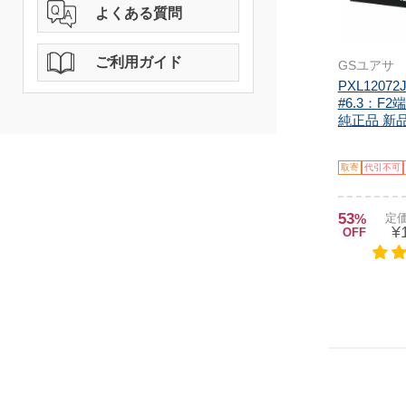
よくある質問
ご利用ガイド
GSユアサ
PXL12072
#6.3：F2
純正品 新品 
取寄
代引不可
53
%
定価
¥
OFF