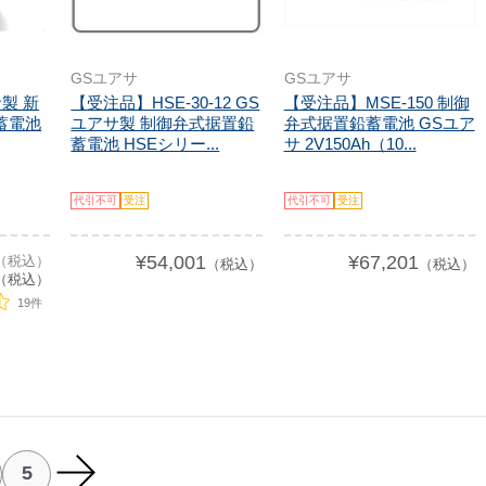
GSユアサ
GSユアサ
サ製 新
【受注品】HSE-30-12 GS
【受注品】MSE-150 制御
蓄電池
ユアサ製 制御弁式据置鉛
弁式据置鉛蓄電池 GSユア
蓄電池 HSEシリー...
サ 2V150Ah（10...
代引不可
受注
代引不可
受注
¥54,001
¥67,201
0（税込）
（税込）
（税込）
（税込）
19件
5