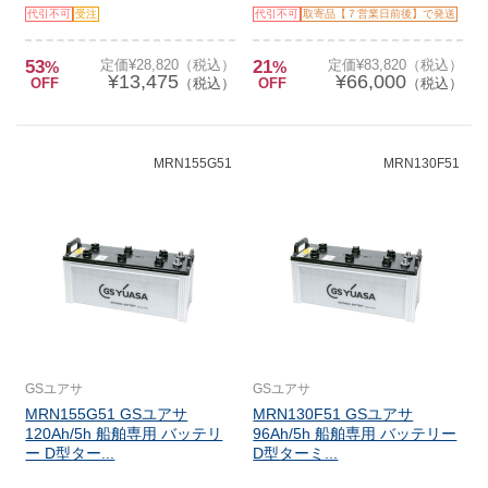
代引不可
受注
代引不可
取寄品【７営業日前後】で発送
53
定価¥28,820（税込）
21
定価¥83,820（税込）
%
%
¥13,475
¥66,000
OFF
（税込）
OFF
（税込）
MRN155G51
MRN130F51
GSユアサ
GSユアサ
MRN155G51 GSユアサ
MRN130F51 GSユアサ
120Ah/5h 船舶専用 バッテリ
96Ah/5h 船舶専用 バッテリー
ー D型ター...
D型ターミ...