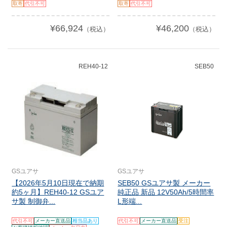
取寄
代引不可
取寄
代引不可
¥66,924
¥46,200
（税込）
（税込）
REH40-12
SEB50
GSユアサ
GSユアサ
【2026年5月10日現在で納期
SEB50 GSユアサ製 メーカー
約5ヶ月】REH40-12 GSユア
純正品 新品 12V50Ah/5時間率
サ製 制御弁...
L形端...
代引不可
メーカー直送品
相当品あり
代引不可
メーカー直送品
受注