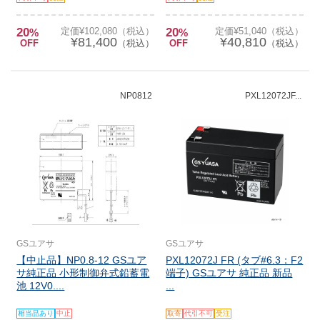
20
定価¥102,080（税込）
20
定価¥51,040（税込）
%
%
¥81,400
¥40,810
OFF
（税込）
OFF
（税込）
NP0812
PXL12072JF...
GSユアサ
GSユアサ
【中止品】NP0.8-12 GSユア
PXL12072J FR (タブ#6.3：F2
サ純正品 小形制御弁式鉛蓄電
端子) GSユアサ 純正品 新品
池 12V0....
...
相当品あり
中止
取寄
代引不可
受注