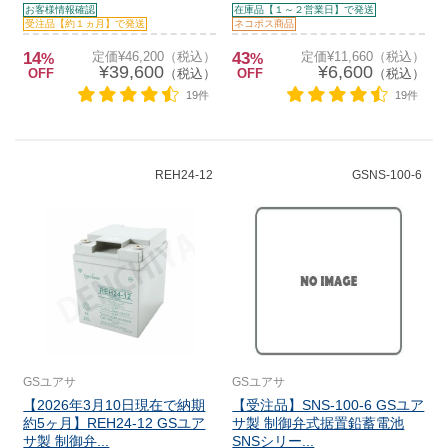
お客様情報確認
在庫品【１～２営業日】で発送
受注品【約１ヵ月】で発送
ネコポス商品
14
定価¥46,200（税込）
43
定価¥11,660（税込）
%
%
¥39,600
¥6,600
OFF
（税込）
OFF
（税込）
19件
19件
REH24-12
GSNS-100-6
GSユアサ
GSユアサ
【2026年3月10日現在で納期
【受注品】SNS-100-6 GSユア
約5ヶ月】REH24-12 GSユア
サ製 制御弁式据置鉛蓄電池
サ製 制御弁...
SNSシリー...