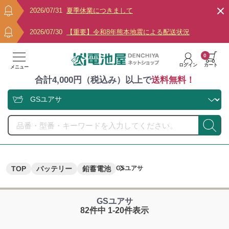
2026/07/31
夏季休業につきまして
2026/07/30
【重要】令和8年熊本地震による配送状況
0
ログイン
カート
メニュー
合計4,000円（税込み）以上で
送料無料！
TOP
バッテリー
鉛蓄電池
GSユアサ
GSユアサ
82件中 1-20件表示