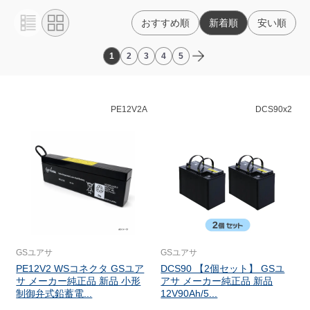
おすすめ順
新着順
安い順
1
2
3
4
5
PE12V2A
DCS90x2
GSユアサ
GSユアサ
PE12V2 WSコネクタ GSユア
DCS90 【2個セット】 GSユ
サ メーカー純正品 新品 小形
アサ メーカー純正品 新品
制御弁式鉛蓄電...
12V90Ah/5...