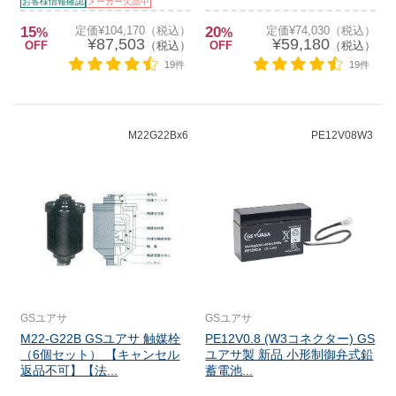
お客様情報確認
メーカー欠品中
15
定価¥104,170（税込）
20
定価¥74,030（税込）
%
%
¥87,503
¥59,180
OFF
（税込）
OFF
（税込）
19件
19件
M22G22Bx6
PE12V08W3
GSユアサ
GSユアサ
M22-G22B GSユアサ 触媒栓
PE12V0.8 (W3コネクター) GS
（6個セット） 【キャンセル
ユアサ製 新品 小形制御弁式鉛
返品不可】【法...
蓄電池...