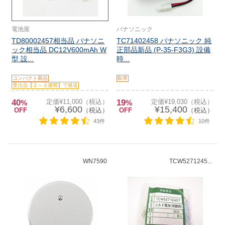
電池屋
パナソニック
TD80002457相当品 パナソニ
TC71402458 パナソニック 純
ック相当品 DC12V600mAh W
正部品新品 (P-35-F3G3) 設備
型 設...
時...
コンパクト商品
取寄
受注品【２～３週間】で発送
40
定価¥11,000（税込）
19
定価¥19,030（税込）
%
%
¥6,600
¥15,400
OFF
（税込）
OFF
（税込）
43件
10件
WN7590
TCW5271245...