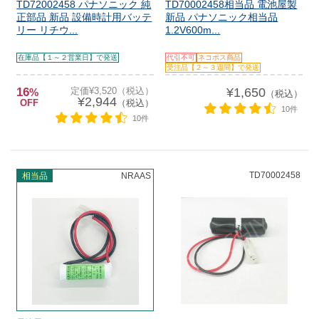
TD72002458 パナソニック 純
TD70002458相当品 電池屋製
正部品 新品 設備時計用バッテ
新品 パナソニック相当品
リー リチウ...
1.2V600m...
在庫品【１～２営業日】で発送
代引不可
ネコポス商品
受注品【２～３週間】で発送
16
定価¥3,520（税込）
¥1,650
%
（税込）
¥2,944
OFF
（税込）
10件
10件
TD70002458
相当品
NRAAS