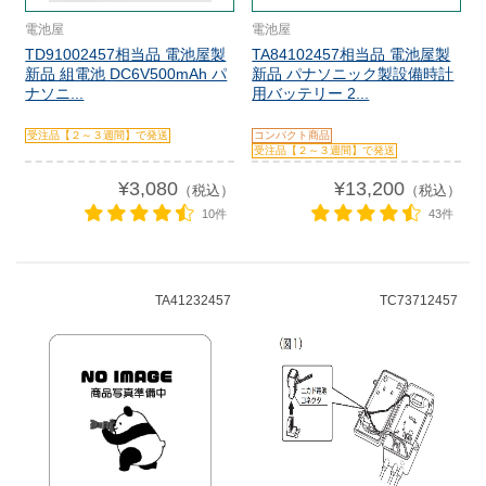
電池屋
電池屋
TD91002457相当品 電池屋製
TA84102457相当品 電池屋製
新品 組電池 DC6V500mAh パ
新品 パナソニック製設備時計
ナソニ...
用バッテリー 2...
受注品【２～３週間】で発送
コンパクト商品
受注品【２～３週間】で発送
¥3,080
¥13,200
（税込）
（税込）
10件
43件
TA41232457
TC73712457