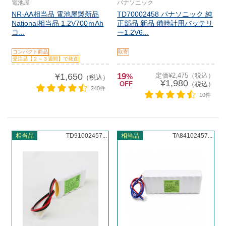
電池屋
パナソニック
NR-AA相当品 電池屋製新品
TD70002458 パナソニック 純
National相当品 1.2V700ｍAh
正部品 新品 備時計用バッテリ
コ...
ー1.2V6...
コンパクト商品
取寄
受注品【２～３週間】で発送
¥1,650
19
定価¥2,475（税込）
%
（税込）
¥1,980
OFF
（税込）
240件
10件
相当品
TD91002457...
相当品
TA84102457...