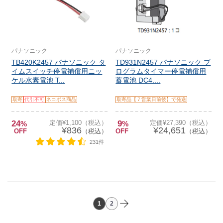
パナソニック
パナソニック
TB420K2457 パナソニック タ
TD931N2457 パナソニック プ
イムスイッチ停電補償用ニッ
ログラムタイマー停電補償用
ケル水素電池 T...
蓄電池 DC4....
取寄
代引不可
ネコポス商品
取寄品【７営業日前後】で発送
24
定価¥1,100（税込）
9
定価¥27,390（税込）
%
%
¥836
¥24,651
OFF
（税込）
OFF
（税込）
231件
1
2