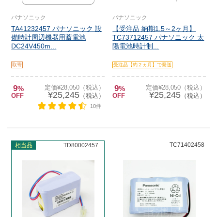
パナソニック
パナソニック
TA41232457 パナソニック 設
【受注品 納期1.5～2ヶ月】
備時計周辺機器用蓄電池
TC73712457 パナソニック 太
DC24V450m...
陽電池時計制...
取寄
受注品【約２ヵ月】で発送
9
定価¥28,050（税込）
9
定価¥28,050（税込）
%
%
¥25,245
¥25,245
OFF
（税込）
OFF
（税込）
10件
TC71402458
相当品
TD80002457...