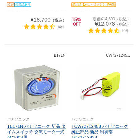
取寄
相当品あり
受注品【約１～２ヵ月】で発送
¥18,700
15
定価¥14,300（税込）
%
（税込）
¥12,078
OFF
（税込）
10件
10件
TB171N
TCW7271245...
パナソニック
パナソニック
TB171N パナソニック 新品 タ
TCW72712458 パナソニック
イムスイッチ 交流モーター式
純正部品 新品 制御部
AC100V用...
TC72712838...