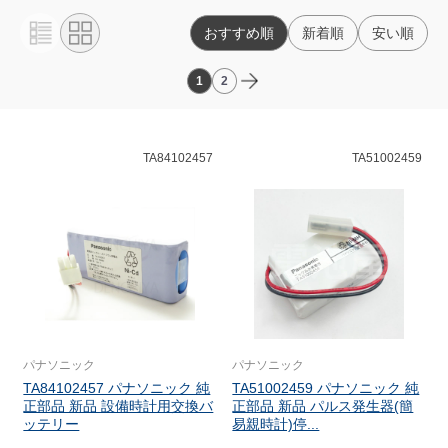
おすすめ順
新着順
安い順
1
2
TA84102457
TA51002459
パナソニック
パナソニック
TA84102457 パナソニック 純
TA51002459 パナソニック 純
正部品 新品 設備時計用交換バ
正部品 新品 パルス発生器(簡
ッテリー
易親時計)停...