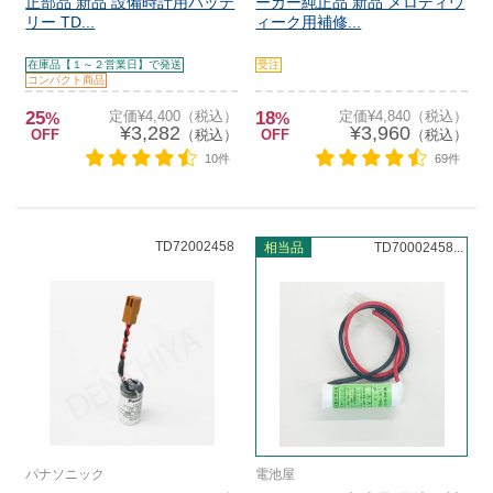
正部品 新品 設備時計用バッテ
ーカー純正品 新品 メロディウ
リー TD...
ィーク用補修...
在庫品【１～２営業日】で発送
受注
コンパクト商品
25
定価¥4,400（税込）
18
定価¥4,840（税込）
%
%
¥3,282
¥3,960
OFF
（税込）
OFF
（税込）
10件
69件
TD72002458
相当品
TD70002458...
パナソニック
電池屋