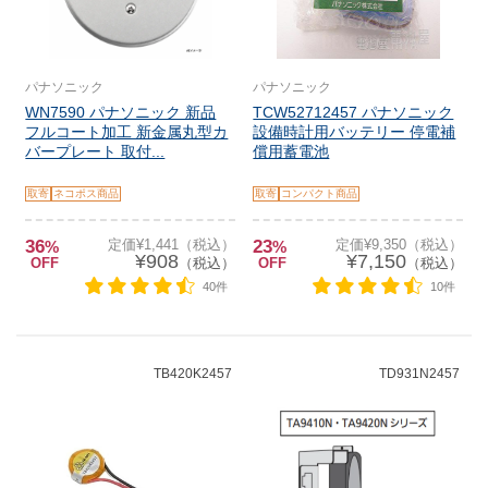
パナソニック
パナソニック
WN7590 パナソニック 新品
TCW52712457 パナソニック
フルコート加工 新金属丸型カ
設備時計用バッテリー 停電補
バープレート 取付...
償用蓄電池
取寄
ネコポス商品
取寄
コンパクト商品
36
定価¥1,441（税込）
23
定価¥9,350（税込）
%
%
¥908
¥7,150
OFF
（税込）
OFF
（税込）
40件
10件
TB420K2457
TD931N2457