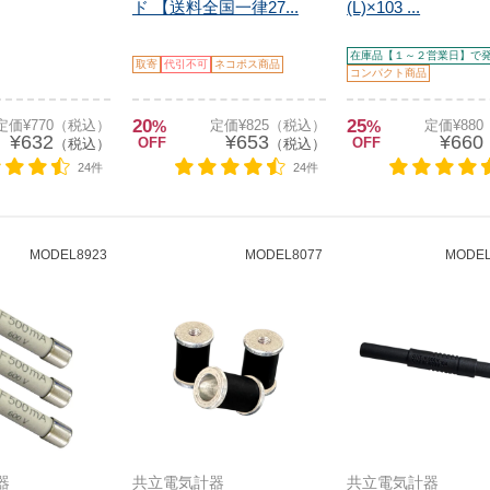
ド 【送料全国一律27...
(L)×103 ...
在庫品【１～２営業日】で
取寄
代引不可
ネコポス商品
コンパクト商品
20
25
定価¥770（税込）
%
定価¥825（税込）
%
定価¥88
¥632
¥653
¥660
OFF
OFF
（税込）
（税込）
24件
24件
MODEL8923
MODEL8077
MODEL-
器
共立電気計器
共立電気計器