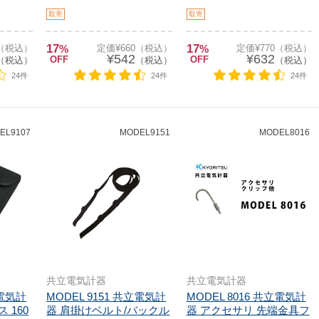
取寄
取寄
17
17
0（税込）
%
定価¥660（税込）
%
定価¥770（税込）
¥542
¥632
OFF
OFF
（税込）
（税込）
（税込）
24件
24件
24件
EL9107
MODEL9151
MODEL8016
共立電気計器
共立電気計器
立電気計
MODEL 9151 共立電気計
MODEL 8016 共立電気計
 160
器 肩掛けベルト/バックル
器 アクセサリ 先端金具フ