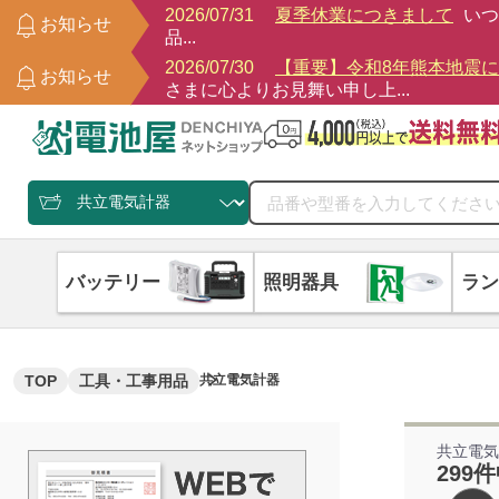
2026/07/31
夏季休業につきまして
いつ
お知らせ
品...
2026/07/30
【重要】令和8年熊本地震
お知らせ
さまに心よりお見舞い申し上...
バッテリー
照明器具
ラン
TOP
工具・工事用品
共立電気計器
共立電
299件