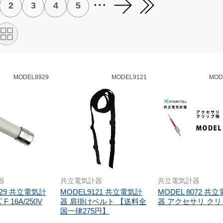
...
2
3
4
5
MODEL8929
MODEL9121
MOD
器
共立電気計器
共立電気計器
929 共立電気計
MODEL9121 共立電気計
MODEL 8072 共
 16A/250V
器 肩掛けベルト 【送料全
器 アクセサリ ク
国一律275円】