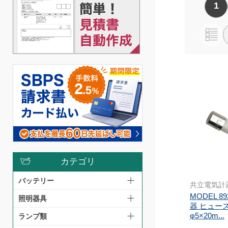
1
カテゴリ
バッテリー
共立電気計
MODEL 8
照明器具
器 ヒューズ F
φ5×20m...
ランプ類