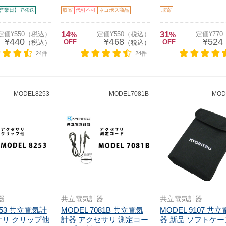
営業日】で発送
取寄
代引不可
ネコポス商品
取寄
14
31
定価¥550（税込）
%
定価¥550（税込）
%
定価¥77
¥440
¥468
¥524
OFF
OFF
（税込）
（税込）
24件
24件
MODEL8253
MODEL7081B
MOD
器
共立電気計器
共立電気計器
253 共立電気計
MODEL 7081B 共立電気
MODEL 9107 共
サリ クリップ他
計器 アクセサリ 測定コー
器 新品 ソフトケース