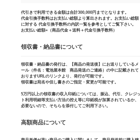
代引きで利用できる金額は合計300,000円までとなります。
代金引換手数料はお支払い総額より算出されます。お支払い総額
に対する 代金引換手数料の内訳一覧を参考としてご覧下さい。​
お支払い総額=（商品代金＋送料＋代金引換手数料）​
領収書・納品書について​
領収書・納品書の発行は、【商品の発送後】にお送りしているメ
ール（件名：電池屋本館 商品発送のご連絡）の中に記載されて
おりますURLのリンクより、発行が可能です。
領収書は宛名や但し書きのご指定・変更が可能です。​​
5万円以上の領収書の収入印紙については、振込、代引、クレジ
ト利用明細等支払い方法の控え等に印紙税が加算されているか、
必要ないので、そちらを添付してご利用下さい。
高額商品について​
商品単価が高い商品のご購入に関しまして、商品発送前に購入確