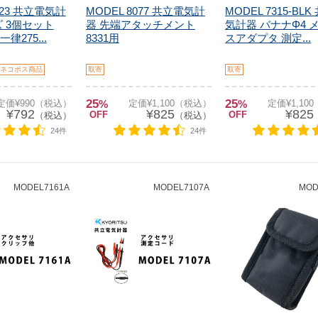
923 共立電気計
MODEL 8077 共立電気計
MODEL 7315-BL
ズ 3個セット
器 先端アタッチメント
気計器 バナナΦ4 
律275...
8331用
スアダプタ 測定...
ネコポス商品
取寄
取寄
25
25
定価¥990（税込）
%
定価¥1,100（税込）
%
定価¥1,10
¥792
¥825
¥825
OFF
OFF
（税込）
（税込）
24件
24件
MODEL7161A
MODEL7107A
MOD