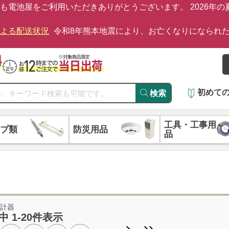
も電池屋をご利用いただきありがとうございます。 2026年
による配送状況
令和8年熊本地震により、お亡くなりになられ
初めて
検索
工具・工事用
プ類
防災用品
品
気計器
中 1-20件表示