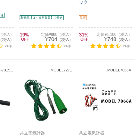
ック
発送
取寄品【３～５営業日】で発送
取寄
19
31
0（税込）
%
定価¥880（税込）
%
定価¥1,100（税込）
¥704
¥748
OFF
OFF
（税込）
（税込）
（税込）
24件
24件
24件
7315...
MODEL7271
MODEL7066A
共立電気計器
共立電気計器