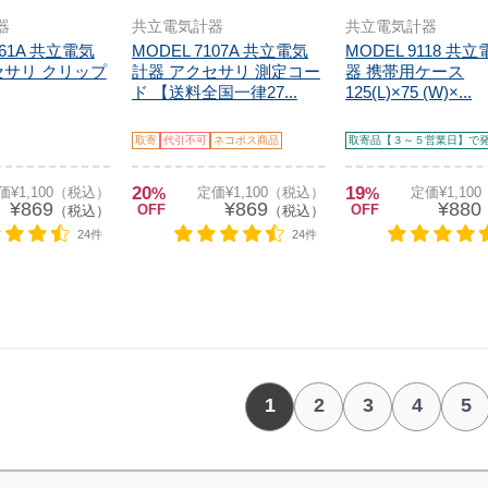
器
共立電気計器
共立電気計器
161A 共立電気
MODEL 7107A 共立電気
MODEL 9118 共
セサリ クリップ
計器 アクセサリ 測定コー
器 携帯用ケース
ド 【送料全国一律27...
125(L)×75 (W)×...
取寄
代引不可
ネコポス商品
取寄品【３～５営業日】で
20
19
価¥1,100（税込）
%
定価¥1,100（税込）
%
定価¥1,10
¥869
¥869
¥880
OFF
OFF
（税込）
（税込）
24件
24件
1
2
3
4
5