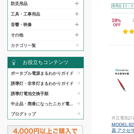
防災用品
取寄品【３～５
工具・工事用品
19
%
音響・映像
OFF
その他
カテゴリ一覧
お役立ちコンテンツ
ポータブル電源まるわかりガイド​
誘導灯・非常灯まるわかりガイド​
誘導灯電池交換手順​
中止品・廃番になったニカド電...
ブログトップ
共立電気計
MODEL 8
器 アクセ