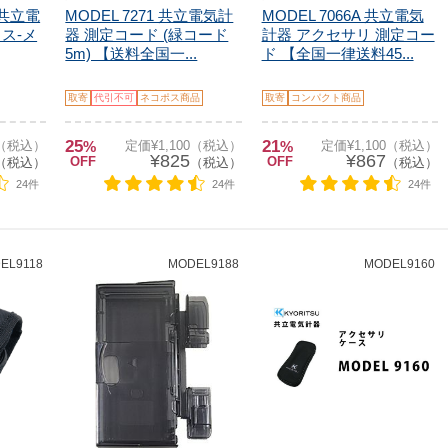
K 共立電
MODEL 7271 共立電気計
MODEL 7066A 共立電気
メス-メ
器 測定コード (緑コード
計器 アクセサリ 測定コー
5m) 【送料全国一...
ド 【全国一律送料45...
取寄
代引不可
ネコポス商品
取寄
コンパクト商品
25
21
0（税込）
%
定価¥1,100（税込）
%
定価¥1,100（税込）
¥825
¥867
OFF
OFF
（税込）
（税込）
（税込）
24件
24件
24件
EL9118
MODEL9188
MODEL9160