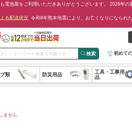
も電池屋をご利用いただきありがとうございます。 2026年
による配送状況
令和8年熊本地震により、お亡くなりになられ
初めて
検索
工具・工事用
プ類
防災用品
品
しません