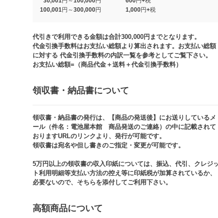
30,001円～100,000円
600円+税
100,001円～300,000円
1,000円+税​
代引きで利用できる金額は合計300,000円までとなります。
代金引換手数料はお支払い総額より算出されます。お支払い総額
に対する 代金引換手数料の内訳一覧を参考としてご覧下さい。​
お支払い総額=（商品代金＋送料＋代金引換手数料）​
領収書・納品書について​
領収書・納品書の発行は、【商品の発送後】にお送りしているメ
ール（件名：電池屋本館 商品発送のご連絡）の中に記載されて
おりますURLのリンクより、発行が可能です。
領収書は宛名や但し書きのご指定・変更が可能です。​​
5万円以上の領収書の収入印紙については、振込、代引、クレジ
ト利用明細等支払い方法の控え等に印紙税が加算されているか、
必要ないので、そちらを添付してご利用下さい。
高額商品について​