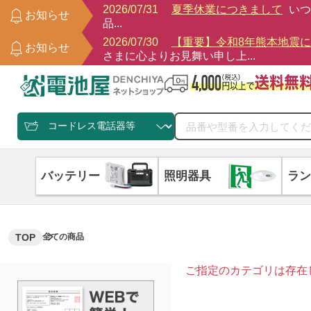
2026/07/31
夏季休業につきまして
いつ
お知らせ
品...
2026/07/30
【重要】令和8年熊本地震
お知らせ
さまに心よりお見舞い申し上...
バッテリー
照明器具
ラン
TOP
全ての商品
ご指定のカテゴリは存在