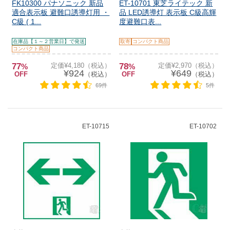
FK10300 パナソニック 新品
ET-10701 東芝ライテック 新
適合表示板 避難口誘導灯用 ・
品 LED誘導灯 表示板 C級高輝
C級 ( 1...
度避難口表...
在庫品【１～２営業日】で発送
取寄
コンパクト商品
コンパクト商品
77
定価¥4,180（税込）
78
定価¥2,970（税込）
%
%
¥924
¥649
OFF
（税込）
OFF
（税込）
69件
5件
ET-10715
ET-10702