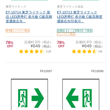
東芝ライテック
東芝ライテック品名
ET-10714 東芝ライテック 新
ET-10713 東芝ライテック
品 LED誘導灯 表示板 C級高輝
LED誘導灯 表示板 C級高輝度
度通路左矢...
通路右矢印表示...
取寄
コンパクト商品
在庫品【１～２営業日】で発送
コンパクト商品
78
定価¥2,970（税込）
78
定価¥2,970（税込）
%
%
¥649
¥649
OFF
（税込）
OFF
（税込）
71件
5件
FK10097
FK10096