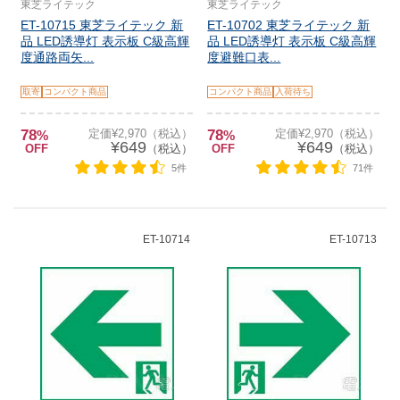
東芝ライテック
東芝ライテック
ET-10715 東芝ライテック 新
ET-10702 東芝ライテック 新
品 LED誘導灯 表示板 C級高輝
品 LED誘導灯 表示板 C級高輝
度通路両矢...
度避難口表...
取寄
コンパクト商品
コンパクト商品
入荷待ち
78
定価¥2,970（税込）
78
定価¥2,970（税込）
%
%
¥649
¥649
OFF
（税込）
OFF
（税込）
5件
71件
ET-10714
ET-10713