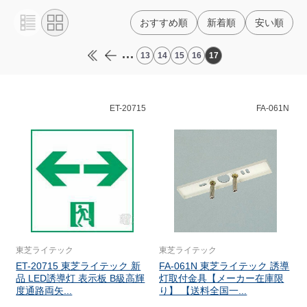
おすすめ順
新着順
安い順
...
13
14
15
16
17
ET-20715
FA-061N
東芝ライテック
東芝ライテック
ET-20715 東芝ライテック 新
FA-061N 東芝ライテック 誘導
品 LED誘導灯 表示板 B級高輝
灯取付金具【メーカー在庫限
度通路両矢...
り】 【送料全国一...