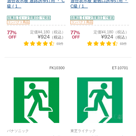
適合表示板 通路誘導灯用 ・ C
適合表示板 避難口誘導灯用 ・
級 ( 1...
C級 ( 1...
在庫品【１～２営業日】で発送
在庫品【１～２営業日】で発送
コンパクト商品
コンパクト商品
77
定価¥4,180（税込）
77
定価¥4,180（税込）
%
%
¥924
¥924
OFF
（税込）
OFF
（税込）
69件
69件
FK10300
ET-10701
パナソニック
東芝ライテック