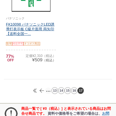
パナソニック
FK10098 パナソニックLED誘
導灯表示板 C級片面用 両矢印
【送料全国一...
取寄
代引不可
ネコポス商品
77
定価¥2,310（税込）
%
¥509
OFF
（税込）
...
13
14
15
16
17
商品一覧で [ ¥0（税込）] と表示されている商品はお問
合せ商品です。
資料や価格等をご希望の場合は、
お問