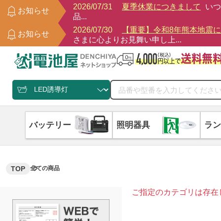
2026/07/31
夏季休業につきまして
いつ
お知らせ
品...
2026/07/30
【重要】令和8年熊本地震
お知らせ
さまに心よりお見舞い申し上...
バッテリー
照明器具
ラン
TOP
全ての商品
ご指定のカテゴリは存在