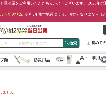
も電池屋をご利用いただきありがとうございます。 2026年
による配送状況
令和8年熊本地震により、お亡くなりになられ
初めて
検索
工具・工事用
プ類
防災用品
品
しません