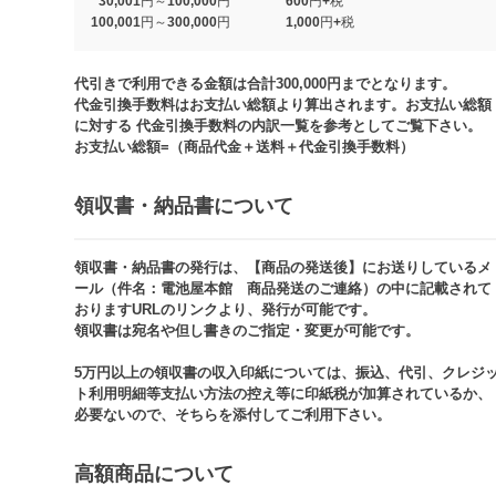
30,001円～100,000円
600円+税
100,001円～300,000円
1,000円+税​
代引きで利用できる金額は合計300,000円までとなります。
代金引換手数料はお支払い総額より算出されます。お支払い総額
に対する 代金引換手数料の内訳一覧を参考としてご覧下さい。​
お支払い総額=（商品代金＋送料＋代金引換手数料）​
領収書・納品書について​
領収書・納品書の発行は、【商品の発送後】にお送りしているメ
ール（件名：電池屋本館 商品発送のご連絡）の中に記載されて
おりますURLのリンクより、発行が可能です。
領収書は宛名や但し書きのご指定・変更が可能です。​​
5万円以上の領収書の収入印紙については、振込、代引、クレジ
ト利用明細等支払い方法の控え等に印紙税が加算されているか、
必要ないので、そちらを添付してご利用下さい。
高額商品について​