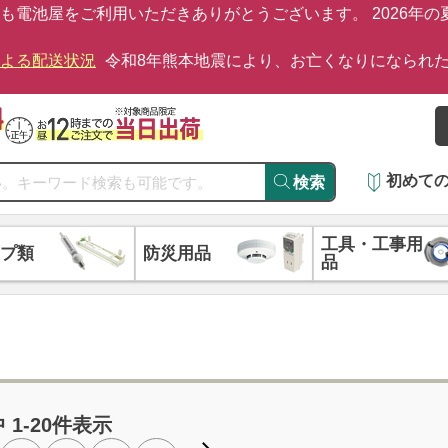
も電池屋をご利用いただきありがとうございます。 2026年
による配送状況
令和8年熊本地震により、お亡くなりになられ
初めて
検索
工具・工事用
プ類
防災用品
品
中 1-20件表示