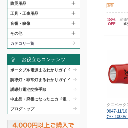
防災用品
取寄
工具・工事用品
18
%
定価¥
¥
音響・映像
OFF
その他
カテゴリ一覧
お役立ちコンテンツ
ポータブル電源まるわかりガイド​
誘導灯・非常灯まるわかりガイド​
誘導灯電池交換手順​
中止品・廃番になったニカド電...
クニペック
ブログトップ
9847-11/1
ｹｯﾄ 1000V