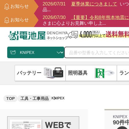
2026/07/31
夏季休業につきまして
いつ
お知らせ
品...
2026/07/30
【重要】令和8年熊本地震
お知らせ
さまに心よりお見舞い申し上...
バッテリー
照明器具
ラン
TOP
工具・工事用品
KNIPEX
KNIPEX
90件