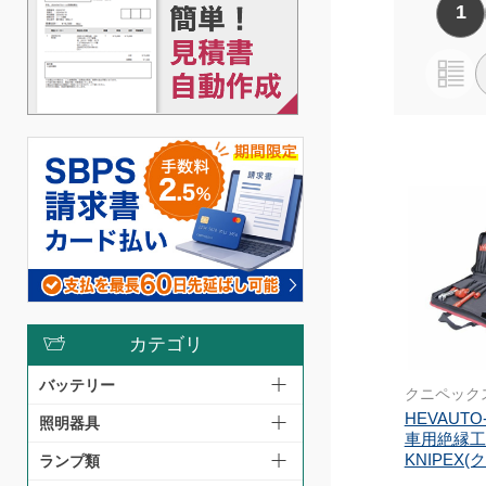
1
カテゴリ
バッテリー
クニペック
HEVAUTO
照明器具
車用絶縁工
KNIPEX
ランプ類