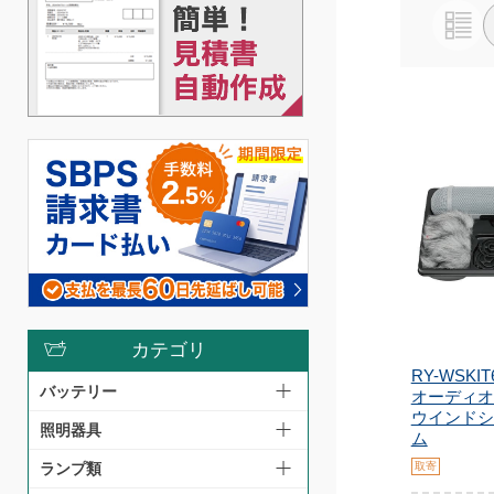
カテゴリ
RY-WSKI
バッテリー
オーディオ
ウインドシ
照明器具
ム
取寄
ランプ類