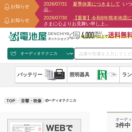
2026/07/31
夏季休業につきまして
いつ
お知らせ
品...
2026/07/30
【重要】令和8年熊本地震
お知らせ
さまに心よりお見舞い申し上...
バッテリー
照明器具
ラン
TOP
音響・映像
オーディオテクニカ
オーデ
3件中