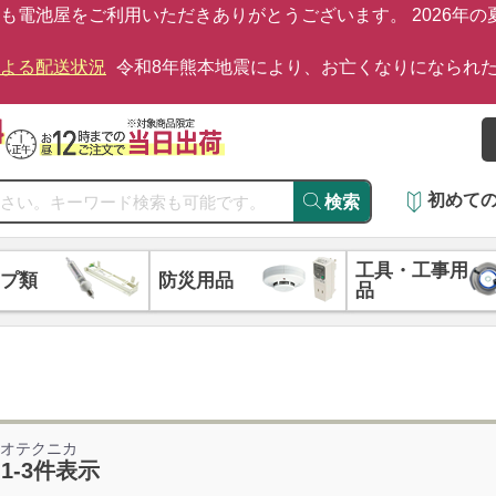
も電池屋をご利用いただきありがとうございます。 2026年
による配送状況
令和8年熊本地震により、お亡くなりになられ
初めて
検索
工具・工事用
プ類
防災用品
品
ィオテクニカ
 1-3件表示