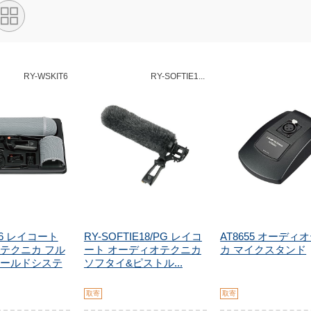
RY-WSKIT6
RY-SOFTIE1...
T6 レイコート
RY-SOFTIE18/PG レイコ
AT8655 オーディ
テクニカ フル
ート オーディオテクニカ
カ マイクスタンド
ールドシステ
ソフタイ&ピストル...
取寄
取寄