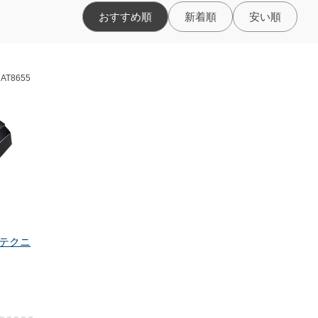
おすすめ順
新着順
安い順
AT8655
オテクニ