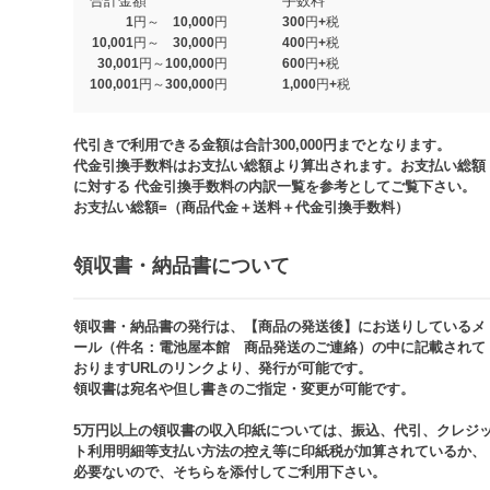
合計金額
手数料
1円～ 10,000円
300円+税
10,001円～ 30,000円
400円+税
30,001円～100,000円
600円+税
100,001円～300,000円
1,000円+税​
代引きで利用できる金額は合計300,000円までとなります。
代金引換手数料はお支払い総額より算出されます。お支払い総額
に対する 代金引換手数料の内訳一覧を参考としてご覧下さい。​
お支払い総額=（商品代金＋送料＋代金引換手数料）​
領収書・納品書について​
領収書・納品書の発行は、【商品の発送後】にお送りしているメ
ール（件名：電池屋本館 商品発送のご連絡）の中に記載されて
おりますURLのリンクより、発行が可能です。
領収書は宛名や但し書きのご指定・変更が可能です。​​
5万円以上の領収書の収入印紙については、振込、代引、クレジ
ト利用明細等支払い方法の控え等に印紙税が加算されているか、
必要ないので、そちらを添付してご利用下さい。