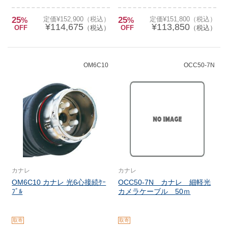
25
定価¥152,900（税込）
25
定価¥151,800（税込）
%
%
¥114,675
¥113,850
OFF
（税込）
OFF
（税込）
OM6C10
OCC50-7N
カナレ
カナレ
OM6C10 カナレ 光6心接続ｹｰ
OCC50-7N カナレ 細軽光
ﾌﾞﾙ
カメラケーブル 50ｍ
取寄
取寄