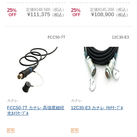
25
定価¥148,500（税込）
25
定価¥145,200（税込）
%
%
¥111,375
¥108,900
OFF
（税込）
OFF
（税込）
FCC50-7T
12C30-E3
カナレ
カナレ
FCC50-7T カナレ 高強度細径
12C30-E3 カナレ ﾏﾙﾁｹｰﾌﾞﾙ
光ｶﾒﾗｹｰﾌﾞﾙ
取寄
取寄