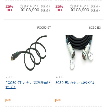
25
定価¥145,200（税込）
25
定価¥145,200（税込）
%
%
¥108,900
¥108,900
OFF
（税込）
OFF
（税込）
FCC50-9T
8C50-E3
カナレ
カナレ
FCC50-9T カナレ 高強度光ｶﾒ
8C50-E3 カナレ ﾏﾙﾁｹｰﾌﾞﾙ
ﾗｹｰﾌﾞﾙ
取寄
取寄