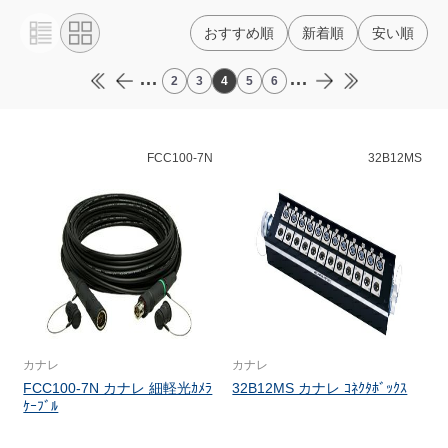
おすすめ順
新着順
安い順
...
...
2
3
4
5
6
FCC100-7N
32B12MS
カナレ
カナレ
FCC100-7N カナレ 細軽光ｶﾒﾗ
32B12MS カナレ ｺﾈｸﾀﾎﾞｯｸｽ
ｹｰﾌﾞﾙ