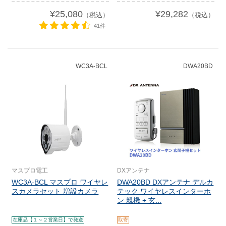
¥25,080
¥29,282
（税込）
（税込）
41件
WC3A-BCL
DWA20BD
マスプロ電工
DXアンテナ
WC3A-BCL マスプロ ワイヤレ
DWA20BD DXアンテナ デルカ
スカメラセット 増設カメラ
テック ワイヤレスインターホ
ン 親機 + 玄...
在庫品【１～２営業日】で発送
取寄