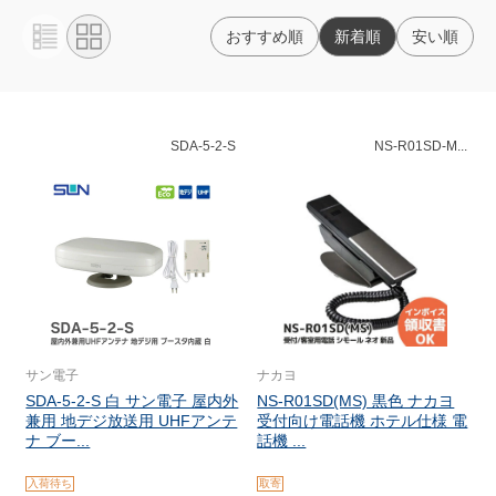
おすすめ順
新着順
安い順
SDA-5-2-S
NS-R01SD-M...
サン電子
ナカヨ
SDA-5-2-S 白 サン電子 屋内外
NS-R01SD(MS) 黒色 ナカヨ
兼用 地デジ放送用 UHFアンテ
受付向け電話機 ホテル仕様 電
ナ ブー...
話機 ...
入荷待ち
取寄