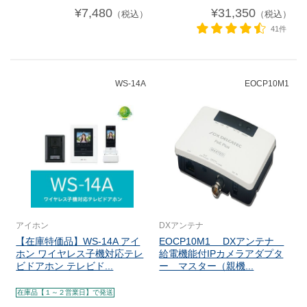
¥7,480
¥31,350
（税込）
（税込）
41件
WS-14A
EOCP10M1
アイホン
DXアンテナ
【在庫特価品】WS-14A アイ
EOCP10M1 DXアンテナ
ホン ワイヤレス子機対応テレ
給電機能付IPカメラアダプタ
ビドアホン テレビド...
ー マスター（親機...
在庫品【１～２営業日】で発送