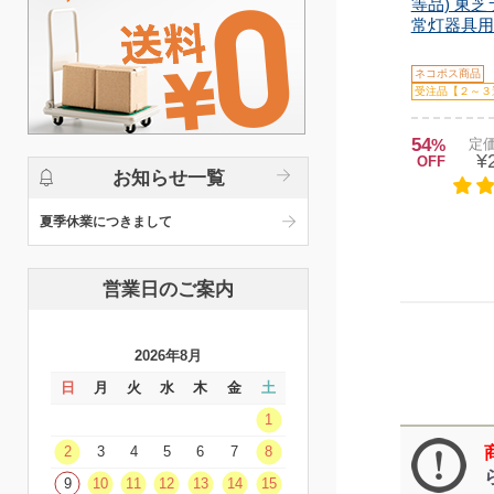
等品) 東
常灯器具用交
ネコポス商品
受注品【２～３
54
%
定価
¥
OFF
お知らせ一覧
夏季休業につきまして
営業日のご案内
2026年8月
日
月
火
水
木
金
土
1
2
3
4
5
6
7
8
9
10
11
12
13
14
15