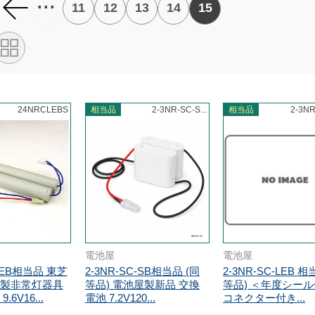
...
11
12
13
14
15
24NRCLEBS
相当品
2-3NR-SC-S...
相当品
2-3NR
電池屋
電池屋
-LEB相当品 東芝
2-3NR-SC-SB相当品 (同
2-3NR-SC-LEB 相
製非常灯器具
等品) 電池屋製新品 交換
等品) ＜年度シー
6V16...
電池 7.2V120...
コネクター付き...