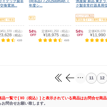
芝ライテック製非
(同等品) 7.2V2500mAh ＜
池屋製 新品 東芝
換電池...
年度シ...
ク製非常灯器具用交換
コンパクト商品
受注
週間】で発送
受注品【２～３週間】で発
54
54
¥51,370（税込）
%
定価¥41,250（税込）
%
定価¥26,07
23,628
¥18,975
¥11,990
OFF
OFF
（税込）
（税込）
43件
49件
...
11
12
商品一覧で [ ¥0（税込）] と表示されている商品はお問合せ商
らお問合せお願い致します。