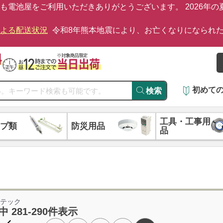
も電池屋をご利用いただきありがとうございます。 2026年
による配送状況
令和8年熊本地震により、お亡くなりになられ
初めて
検索
工具・工事用
プ類
防災用品
品
イテック
中 281-290件表示