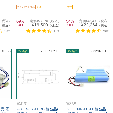
コンパクト商品
受注
受注
69
54
0（税込）
%
定価¥53,570（税込）
%
定価¥48,400（税込）
¥16,500
¥22,264
OFF
OFF
（税込）
（税込）
（税込）
49件
49件
49件
CULEBS
相当品
2-3HR-CY-L...
相当品
2-32NR-DT-...
電池屋
電池屋
当品 電
2-3HR-CY-LERB 相当品(
2-3・2NR-DT-LE相当品