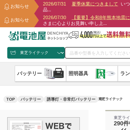
2026/07/31
夏季休業につきまして
いつ
お知らせ
品...
2026/07/30
【重要】令和8年熊本地震
お知らせ
さまに心よりお見舞い申し上...
バッテリー
照明器具
ラン
TOP
バッテリー
誘導灯・非常灯バッテリー
東芝ライテック
東芝ラ
290件