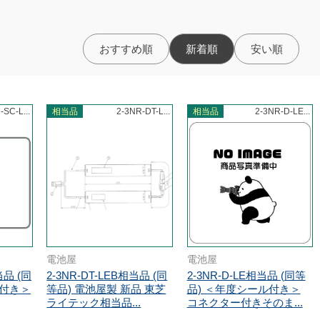
おすすめ順
新着順
安い順
-SC-L...
相当品
2-3NR-DT-L...
相当品
2-3NR-D-LE...
電池屋
電池屋
当品 (同
2-3NR-DT-LEB相当品 (同
2-3NR-D-LE相当品 (同等
ル付き＞
等品) 電池屋製 新品 東芝
品) ＜年度シール付き＞
ライテック相当品...
コネクター付きそのま...