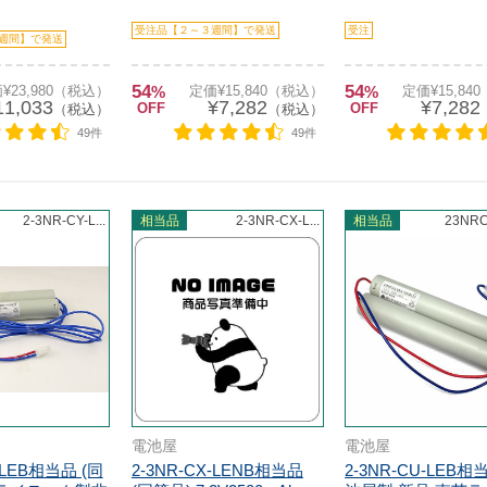
受注品【２～３週間】で発送
受注
週間】で発送
54
54
¥23,980（税込）
%
定価¥15,840（税込）
%
定価¥15,84
11,033
¥7,282
¥7,282
OFF
OFF
（税込）
（税込）
49件
49件
2-3NR-CY-L...
相当品
2-3NR-CX-L...
相当品
23NR
電池屋
電池屋
Y-LEB相当品 (同
2-3NR-CX-LENB相当品
2-3NR-CU-LEB相