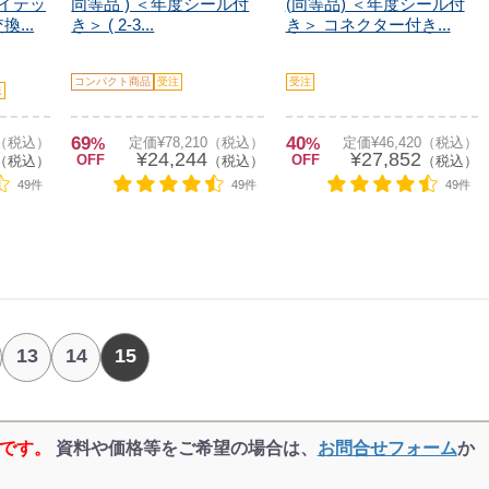
ライテッ
同等品 ) ＜年度シール付
(同等品) ＜年度シール付
...
き＞ ( 2-3...
き＞ コネクター付き...
コンパクト商品
受注
受注
送
69
40
0（税込）
%
定価¥78,210（税込）
%
定価¥46,420（税込）
¥24,244
¥27,852
OFF
OFF
（税込）
（税込）
（税込）
49件
49件
49件
13
14
15
品です。
資料や価格等をご希望の場合は、
お問合せフォーム
か