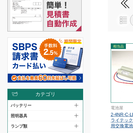
相当品
カテゴリ
バッテリー
電池屋
2-4NR-C
照明器具
ライテック
用交換電池 9.
ランプ類