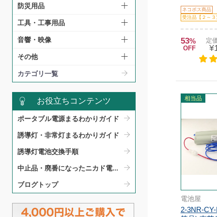
防災用品
ネコポス商品
受注品【２～３
工具・工事用品
音響・映像
53
%
定価
¥
OFF
その他
カテゴリ一覧
相当品
お役立ちコンテンツ
ポータブル電源まるわかりガイド​
誘導灯・非常灯まるわかりガイド​
誘導灯電池交換手順​
中止品・廃番になったニカド電...
ブログトップ
電池屋
2-3NR-C