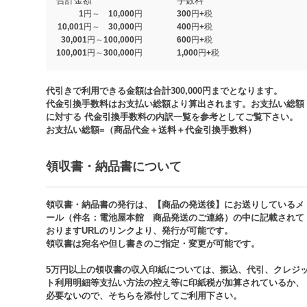
合計金額
手数料
1円～ 10,000円
300円+税
10,001円～ 30,000円
400円+税
30,001円～100,000円
600円+税
100,001円～300,000円
1,000円+税​
代引きで利用できる金額は合計300,000円までとなります。
代金引換手数料はお支払い総額より算出されます。お支払い総額
に対する 代金引換手数料の内訳一覧を参考としてご覧下さい。​
お支払い総額=（商品代金＋送料＋代金引換手数料）​
領収書・納品書について​
領収書・納品書の発行は、【商品の発送後】にお送りしているメ
ール（件名：電池屋本館 商品発送のご連絡）の中に記載されて
おりますURLのリンクより、発行が可能です。
領収書は宛名や但し書きのご指定・変更が可能です。​​
5万円以上の領収書の収入印紙については、振込、代引、クレジ
ト利用明細等支払い方法の控え等に印紙税が加算されているか、
必要ないので、そちらを添付してご利用下さい。