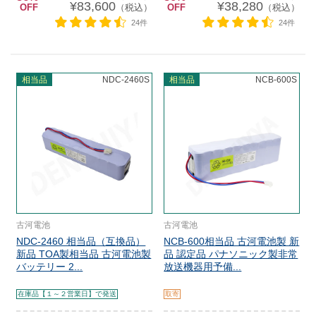
¥83,600
¥38,280
OFF
（税込）
OFF
（税込）
24件
24件
相当品
NDC-2460S
相当品
NCB-600S
古河電池
古河電池
NDC-2460 相当品（互換品）
NCB-600相当品 古河電池製 新
新品 TOA製相当品 古河電池製
品 認定品 パナソニック製非常
バッテリー 2...
放送機器用予備...
在庫品【１～２営業日】で発送
取寄