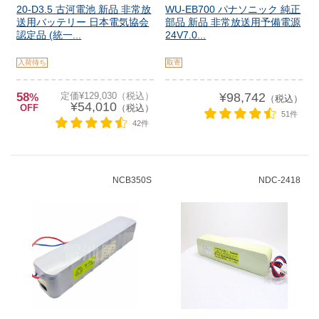
20-D3.5 古河電池 新品 非常放
WU-EB700 パナソニック 純正
送用バッテリー 日本電気協会
部品 新品 非常放送用予備電源
認定品 (統一...
24V7.0...
入荷待ち
取寄
58
定価¥129,030（税込）
¥98,742
%
（税込）
¥54,010
OFF
（税込）
51件
42件
NCB350S
NDC-2418