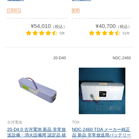
入荷待ち
取寄
¥54,010
¥40,700
（税込）
（税込）
5件
51件
20-D40
NDC-2460
古河電池
TOA
20-D4.0 古河電池 新品 非常放
NDC-2460 TOA メーカー純正
送設備・消火設備用 認定品 統
品 新品 非常放送用バッテリー