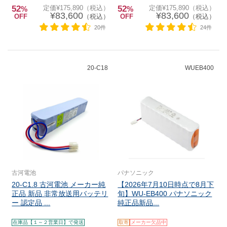
52
定価¥175,890（税込）
52
定価¥175,890（税込）
%
%
¥83,600
¥83,600
OFF
（税込）
OFF
（税込）
20件
24件
20-C18
WUEB400
古河電池
パナソニック
20-C1.8 古河電池 メーカー純
【2026年7月10日時点で8月下
正品 新品 非常放送用バッテリ
旬】WU-EB400 パナソニック
ー 認定品 ...
純正品新品...
在庫品【１～２営業日】で発送
取寄
メーカー欠品中