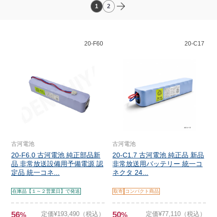
1
2
20-F60
20-C17
古河電池
古河電池
20-F6.0 古河電池 純正部品新
20-C1.7 古河電池 純正品 新品
品 非常放送設備用予備電源 認
非常放送用バッテリー 統一コ
定品 統一コネ...
ネクタ 24...
在庫品【１～２営業日】で発送
取寄
コンパクト商品
56
定価¥193,490（税込）
50
定価¥77,110（税込）
%
%