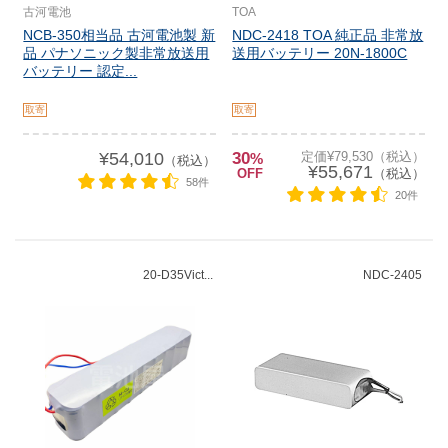
古河電池
TOA
NCB-350相当品 古河電池製 新
NDC-2418 TOA 純正品 非常放
品 パナソニック製非常放送用
送用バッテリー 20N-1800C
バッテリー 認定...
取寄
取寄
¥54,010
30
定価¥79,530（税込）
%
（税込）
¥55,671
OFF
（税込）
58件
20件
20-D35Vict...
NDC-2405