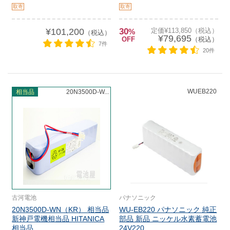
取寄
取寄
¥101,200
30
定価¥113,850（税込）
%
（税込）
¥79,695
OFF
（税込）
7件
20件
WUEB220
相当品
20N3500D-W...
古河電池
パナソニック
20N3500D-WN（KR） 相当品
WU-EB220 パナソニック 純正
新神戸電機相当品 HITANICA
部品 新品 ニッケル水素蓄電池
相当品...
24V220...