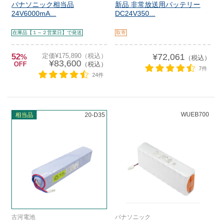
パナソニック相当品
新品 非常放送用バッテリー
24V6000mA...
DC24V350...
在庫品【１～２営業日】で発送
取寄
52
定価¥175,890（税込）
¥72,061
%
（税込）
¥83,600
OFF
（税込）
7件
24件
WUEB700
相当品
20-D35
古河電池
パナソニック