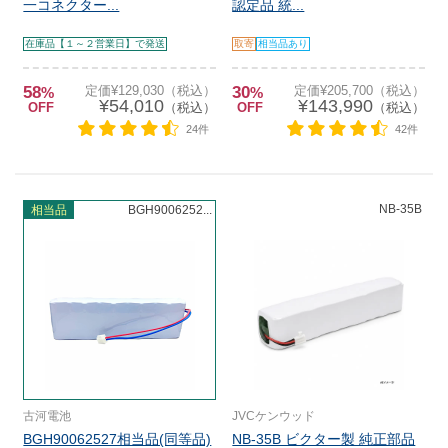
一コネクター...
認定品 統...
在庫品【１～２営業日】で発送
取寄
相当品あり
58
定価¥129,030（税込）
30
定価¥205,700（税込）
%
%
¥54,010
¥143,990
OFF
（税込）
OFF
（税込）
24件
42件
NB-35B
相当品
BGH9006252...
古河電池
JVCケンウッド
BGH90062527相当品(同等品)
NB-35B ビクター製 純正部品