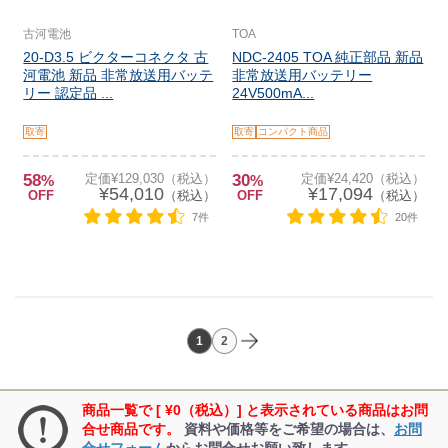
古河電池
TOA
20-D3.5 ビクターコネクタ 古
NDC-2405 TOA 純正部品 新品
河電池 新品 非常放送用バッテ
非常放送用バッテリー
リー 認定品 ...
24V500mA...
取寄
取寄
コンパクト商品
58
定価¥129,030（税込）
30
定価¥24,420（税込）
%
%
¥54,010
¥17,094
OFF
（税込）
OFF
（税込）
7件
20件
1
2
商品一覧で [ ¥0（税込）] と表示されている商品はお問
合せ商品です。
資料や価格等をご希望の場合は、
お問