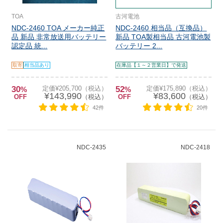
TOA
古河電池
NDC-2460 TOA メーカー純正
NDC-2460 相当品（互換品）
品 新品 非常放送用バッテリー
新品 TOA製相当品 古河電池製
認定品 統...
バッテリー 2...
取寄
相当品あり
在庫品【１～２営業日】で発送
30
定価¥205,700（税込）
52
定価¥175,890（税込）
%
%
¥143,990
¥83,600
OFF
（税込）
OFF
（税込）
42件
20件
NDC-2435
NDC-2418