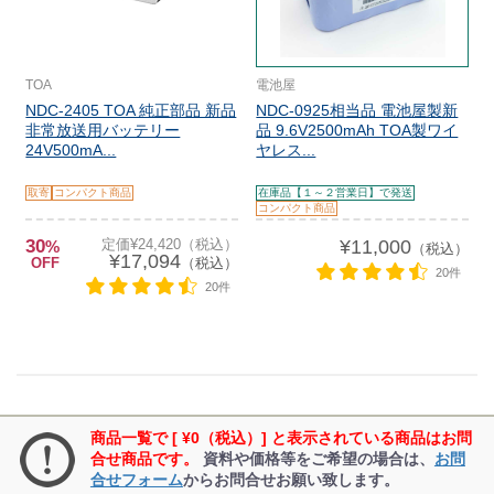
TOA
電池屋
NDC-2405 TOA 純正部品 新品
NDC-0925相当品 電池屋製新
非常放送用バッテリー
品 9.6V2500mAh TOA製ワイ
24V500mA...
ヤレス...
取寄
コンパクト商品
在庫品【１～２営業日】で発送
コンパクト商品
30
定価¥24,420（税込）
¥11,000
%
（税込）
¥17,094
OFF
（税込）
20件
20件
商品一覧で [ ¥0（税込）] と表示されている商品はお問
合せ商品です。
資料や価格等をご希望の場合は、
お問
合せフォーム
からお問合せお願い致します。