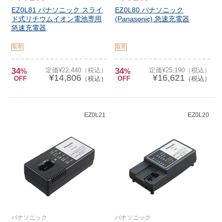
EZ0L81 パナソニック スライ
EZ0L80 パナソニック
ド式リチウムイオン電池専用
(Panasonic) 急速充電器
急速充電器
取寄
取寄
34
定価¥22,440（税込）
34
定価¥25,190（税込）
%
%
¥14,806
¥16,621
OFF
（税込）
OFF
（税込）
EZ0L21
EZ0L20
パナソニック
パナソニック