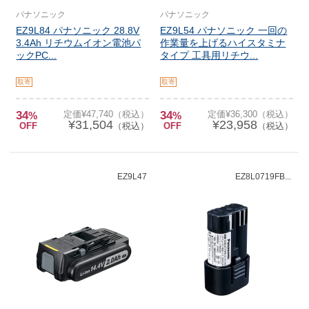
パナソニック
パナソニック
EZ9L84 パナソニック 28.8V
EZ9L54 パナソニック 一回の
3.4Ah リチウムイオン電池パ
作業量を上げるハイスタミナ
ックPC...
タイプ 工具用リチウ...
取寄
取寄
34
定価¥47,740（税込）
34
定価¥36,300（税込）
%
%
¥31,504
¥23,958
OFF
（税込）
OFF
（税込）
EZ9L47
EZ8L0719FB...