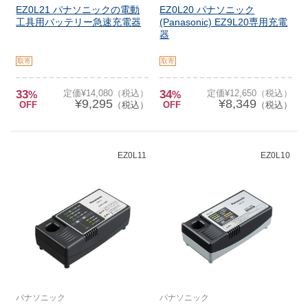
EZ0L21 パナソニックの電動
EZ0L20 パナソニック
工具用バッテリー急速充電器
(Panasonic) EZ9L20専用充電
器
取寄
取寄
33
定価¥14,080（税込）
34
定価¥12,650（税込）
%
%
¥9,295
¥8,349
OFF
（税込）
OFF
（税込）
EZ0L11
EZ0L10
パナソニック
パナソニック