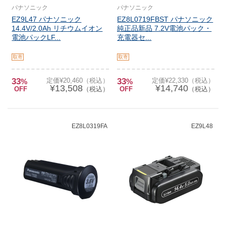
パナソニック
パナソニック
EZ9L47 パナソニック
EZ8L0719FBST パナソニック
14.4V/2.0Ah リチウムイオン
純正品新品 7.2V電池パック・
電池パックLF...
充電器セ...
取寄
取寄
33
定価¥20,460（税込）
33
定価¥22,330（税込）
%
%
¥13,508
¥14,740
OFF
（税込）
OFF
（税込）
EZ8L0319FA
EZ9L48