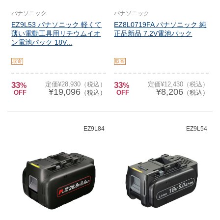
パナソニック
パナソニック
EZ9L53 パナソニック 軽くて
EZ8L0719FA パナソニック 純
薄い電動工具用リチウムイオ
正品新品 7.2V電池パック
ン電池パック 18V...
取寄
取寄
33
定価¥28,930（税込）
33
定価¥12,430（税込）
%
%
¥19,096
¥8,206
OFF
（税込）
OFF
（税込）
EZ9L84
EZ9L54