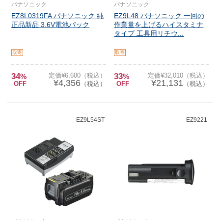
パナソニック
パナソニック
EZ8L0319FA パナソニック 純
EZ9L48 パナソニック 一回の
正品新品 3.6V電池パック
作業量を上げるハイスタミナ
タイプ 工具用リチウ...
取寄
取寄
34
定価¥6,600（税込）
33
定価¥32,010（税込）
%
%
¥4,356
¥21,131
OFF
（税込）
OFF
（税込）
EZ9L54ST
EZ9221